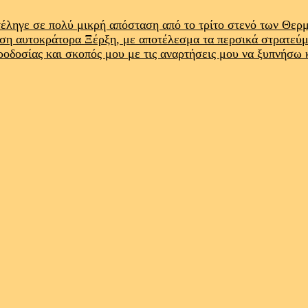
έληγε σε πολύ μικρή απόσταση από το τρίτο στενό των Θε
ρση αυτοκράτορα Ξέρξη, με αποτέλεσμα τα περσικά στρατεύ
προδοσίας και σκοπός μου με τις αναρτήσεις μου να ξυπνήσω