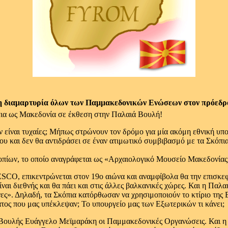
η διαμαρτυρία όλων των Παμμακεδονικών Ενώσεων στον πρόεδρ
 δεν είναι τυχαίες; Μήπως στρώνουν τον δρόμο για μία ακόμη εθνική 
του και δεν θα αντιδράσει σε έναν ατιμωτικό συμβιβασμό με τα Σκόπ
οπίων, το οποίο αναγράφεται ως «Αρχαιολογικό Μουσείο Μακεδονία
NESCO, επικεντρώνεται στον 19ο αιώνα και αναμφίβολα θα την επισκε
ίναι διεθνής και θα πάει και στις άλλες βαλκανικές χώρες. Και η Πα
». Δηλαδή, τα Σκόπια κατόρθωσαν να χρησιμοποιούν το κτίριο της Βο
ατος που μας υπέκλεψαν; Το υπουργείο μας των Εξωτερικών τι κάνει;
 Βουλής Ευάγγελο Μεϊμαράκη οι Παμμακεδονικές Οργανώσεις. Και η ε