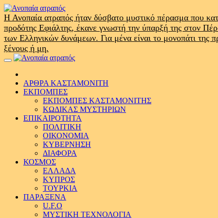
Skip
to
Η Ανοπαία ατραπός ήταν δύσβατο μυστικό πέρασμα που κατ
content
προδότης Εφιάλτης, έκανε γνωστή την ύπαρξή της στον Πέ
των Ελληνικών δυνάμεων. Για μένα είναι το μονοπάτι της 
ξένους ή μη.
Primary
Menu
ΑΡΘΡΑ ΚΑΣΤΑΜΟΝΙΤΗ
ΕΚΠΟΜΠΕΣ
ΕΚΠΟΜΠΕΣ ΚΑΣΤΑΜΟΝΙΤΗΣ
ΚΩΔΙΚΑΣ ΜΥΣΤΗΡΙΩΝ
ΕΠΙΚΑΙΡΟΤΗΤΑ
ΠΟΛΙΤΙΚΗ
ΟΙΚΟΝΟΜΙΑ
ΚΥΒΕΡΝΗΣΗ
ΔΙΑΦΟΡΑ
ΚΟΣΜΟΣ
ΕΛΛΑΔΑ
ΚΥΠΡΟΣ
ΤΟΥΡΚΙΑ
ΠΑΡΑΞΕΝΑ
U.F.O
ΜΥΣΤΙΚΗ ΤΕΧΝΟΛΟΓΙΑ