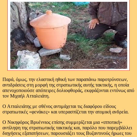
Παρά, όμως, την ελαστική ηθική των παραπάνω παροτρύνσεων,
αντιδράσεις στη μορφή της στρατιωτικής αυτής τακτικής, η οποία
απενοχοποιούσε απόπειρες δολιοφθοράς, εκφράζονται εντόνως από
τον Μιχαήλ Ατταλειάτη.
Ο Ατταλειάτης με σθένος αντιμάχεται τις διαφόρου είδους
στρατιωτικές «φενάκες» και υπερασπίζεται την ατομική ανδρεία.
O Nικηφόρος Βρυέννιος επίσης συμμερίζεται μια «ιπποτική»
αντίληψη της στρατιωτικής τακτικής και, παρόλο που παρεμβάλλει
διηγήσεις εξαπατήσεων, παρουσιάζει τους Βυζαντινούς ήρωες του