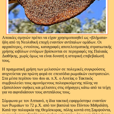
Αποικίες σμηνών πρέπει να είχαν χρησιμοποιηθεί ως «βλήματα»
ήδη από τη Νεολιθική εποχή εναντίον αντίπαλων ομάδων. Οι
αρχαιότερες, εντούτοις, καταγραφές αποτελεσματικής στρατιωτικής
χρήσης ιοβόλων εντόμων βρίσκονται σε περιγραφές της Παλαιάς
Διαθήκης, χωρίς όμως να είναι δυνατή η ιστορική επιβεβαίωσή
τους.
Η πραγματική χρήση των μελισσών σε πολεμικές συγκρούσεις
ανιχνεύεται για πρώτη φορά σε επεισόδια ρωμαϊκών εκστρατειών.
Στα μέσα περίπου του 4ου αι. π.Χ. ο Αινείας ο Τακτικός
συμβουλεύει τους αμυνόμενους πολιορκούμενης πόλης να
εξαπολύουν σφήκες και μέλισσες στις σήραγγες κάτω από τα τείχη
για να αιφνιδιάσουν τους αντιπάλους τους.
Σύμφωνα με τον Αππιανό, η ίδια τακτική εφαρμόστηκε εναντίον
των Ρωμαίων το 72 μ.Χ. από τον βασιλιά του Πόντου Μιθριδάτη.
Κατά την πολιορκία της Θεμίσκυρας, πόλης κοντά στη Σαμψούντα,