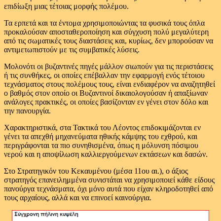
επιδίωξη μιας τέτοιας μορφής πολέμου.
Τα ερπετά και τα έντομα χρησιμοποιώντας τα φυσικά τους όπλα
προκαλούσαν αποσταθεροποίηση και σύγχυση πολύ μεγαλύτερη
από τις σωματικές τους διαστάσεις και, κυρίως, δεν μπορούσαν να
αντιμετωπιστούν με τις συμβατικές λύσεις.
Μολονότι οι βυζαντινές πηγές μάλλον σιωπούν για τις περιστάσεις
ή τις συνθήκες, οι οποίες επέβαλλαν την εφαρμογή ενός τέτοιου
τεχνάσματος στους πολέμους τους, είναι ενδιαφέρον να αναζητηθεί
ο βαθμός στον οποίο οι Βυζαντινοί δικαιολογούσαν ή απαξίωναν
ανάλογες πρακτικές, οι οποίες βασίζονταν εν γένει στον δόλο και
την πανουργία.
Χαρακτηριστικά, στα Τακτικά του Λέοντος επιδοκιμάζονται εν
γένει τα απεχθή μηχανεύματα ηθικής κάμψης του εχθρού, και
περιγράφονται τα πιο συνηθισμένα, όπως η μόλυνση πόσιμου
νερού και η αποψίλωση καλλιεργούμενων εκτάσεων και δασών.
Στο Στρατηγικόν του Κεκαυμένου (μέσα 11ου αι.), ο άξιος
στρατηγός επανειλημμένα συνιστάται να χρησιμοποιεί κάθε είδους
πανούργα τεχνάσματα, όχι μόνο αυτά που είχαν κληροδοτηθεί από
τους αρχαίους, αλλά και να επινοεί καινούργια.