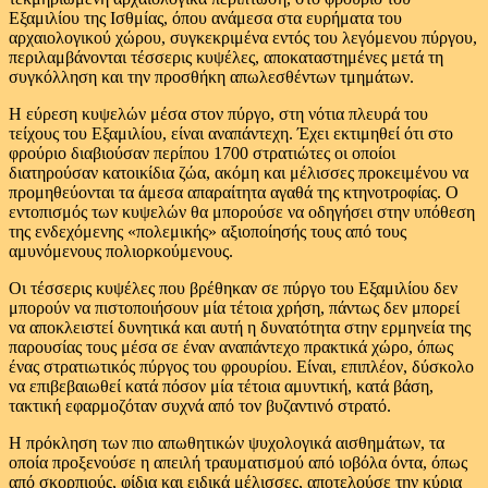
Εξαμιλίου της Ισθμίας, όπου ανάμεσα στα ευρήματα του
αρχαιολογικού χώρου, συγκεκριμένα εντός του λεγόμενου πύργου,
περιλαμβάνονται τέσσερις κυψέλες, αποκαταστημένες μετά τη
συγκόλληση και την προσθήκη απωλεσθέντων τμημάτων.
Η εύρεση κυψελών μέσα στον πύργο, στη νότια πλευρά του
τείχους του Εξαμιλίου, είναι αναπάντεχη. Έχει εκτιμηθεί ότι στο
φρούριο διαβιούσαν περίπου 1700 στρατιώτες οι οποίοι
διατηρούσαν κατοικίδια ζώα, ακόμη και μέλισσες προκειμένου να
προμηθεύονται τα άμεσα απαραίτητα αγαθά της κτηνοτροφίας. Ο
εντοπισμός των κυψελών θα μπορούσε να οδηγήσει στην υπόθεση
της ενδεχόμενης «πολεμικής» αξιοποίησής τους από τους
αμυνόμενους πολιορκούμενους.
Oι τέσσερις κυψέλες που βρέθηκαν σε πύργο του Εξαμιλίου δεν
μπορούν να πιστοποιήσουν μία τέτοια χρήση, πάντως δεν μπορεί
να αποκλειστεί δυνητικά και αυτή η δυνατότητα στην ερμηνεία της
παρουσίας τους μέσα σε έναν αναπάντεχο πρακτικά χώρο, όπως
ένας στρατιωτικός πύργος του φρουρίου. Είναι, επιπλέον, δύσκολο
να επιβεβαιωθεί κατά πόσον μία τέτοια αμυντική, κατά βάση,
τακτική εφαρμοζόταν συχνά από τον βυζαντινό στρατό.
Η πρόκληση των πιο απωθητικών ψυχολογικά αισθημάτων, τα
οποία προξενούσε η απειλή τραυματισμού από ιοβόλα όντα, όπως
από σκορπιούς, φίδια και ειδικά μέλισσες, αποτελούσε την κύρια