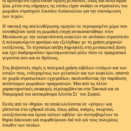
οι αμυνόμενοι εξαπέλυσαν σμήνη μελισσών, όπως και άλλα άγρια
ζώα, μέσα στις σήραγγες τις οποίες είχαν σκάψει οι στρατιώτες του
ρωμαίου στρατηγού Λικινίου Λούκουλλου για την υπονόμευση
των τειχών.
Η τακτική της απελευθέρωσης σμηνών σε περιορισμένο χώρο που
συνηθιζόταν κατά τη ρωμαϊκή εποχή αντικαταστάθηκε στον
Μεσαίωνα με την εκσφενδόνιση κυψελών σε αντίπαλο στρατόπεδο
ή πολιορκούμενο φρούριο και εξελίχθηκε με τη χρήση μηχανών
εκτόξευσης. Το τέχνασμα απέβη δημοφιλές στη μεσαιωνική Δύση
και έχει διαδραματίσει πρωταγωνιστικό ρόλο τόσο σε πραγματικά
γεγονότα όσο και σε θρύλους.
Στις βυζαντινές πηγές η πολεμική χρήση ιοβόλων εντόμων και των
εστιών τους, ενδεχομένως των μελισσών και των κυψελών, απαντά
σε χωρία στρατιωτικών εγχειριδίων, ακολουθώντας την παράδοση
αντίστοιχων ρωμαϊκών πραγματειών. Μια από τις πλέον
χαρακτηριστικές αναφορές περιλαμβάνεται στα Τακτικά και τα
Ναυμαχικά του αυτοκράτορα Λέοντα Στ΄ του Σοφού.
Εκτός από τα «θηρία» τα οποία κλείνονται σε «χύτρες» και
ρίπτονται στα εχθρικά πλοία, όπως φίδια, σαύρες, σκορπιοί,
εκτοξεύονται και όμοια τούτων ιοβόλα· ών συντριβομένων τα
θηρία δάκνουσι καὶ συμφθείρουσι διά τοῦ ιού τους πολεμίους
έσωθεν των πλοίων.