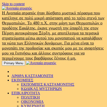
Skip to content
Η Ανοπαία ατραπός ήταν δύσβατο μυστικό πέρασμα που
κατέληγε σε πολύ μικρή απόσταση από το τρίτο στενό των
Θερμοπυλών. Το 480 π.Χ. στην μάχη των Θερμοπυλών ο
προδότης Εφιάλτης, έκανε γνωστή την ύπαρξή της στον
Πέρση αυτοκράτορα Ξέρξη, με αποτέλεσμα τα περσικά
στρατεύματα μέσω αυτού του μονοπατιού να καταλάβουν
τα νώτα των Ελληνικών δυνάμεων. Για μένα είναι το
μονοπάτι της προδοσίας και σκοπός μου με τις αναρτήσεις
μου να ξυπνήσω και άλλους συντρόφους για να
περιμένουμε τους βαρβάρους ξένους ή μη.
Primary Menu
ΑΡΘΡΑ ΚΑΣΤΑΜΟΝΙΤΗ
ΕΚΠΟΜΠΕΣ
ΕΚΠΟΜΠΕΣ ΚΑΣΤΑΜΟΝΙΤΗΣ
ΚΩΔΙΚΑΣ ΜΥΣΤΗΡΙΩΝ
ΕΠΙΚΑΙΡΟΤΗΤΑ
ΠΟΛΙΤΙΚΗ
ΟΙΚΟΝΟΜΙΑ
ΚΥΒΕΡΝΗΣΗ