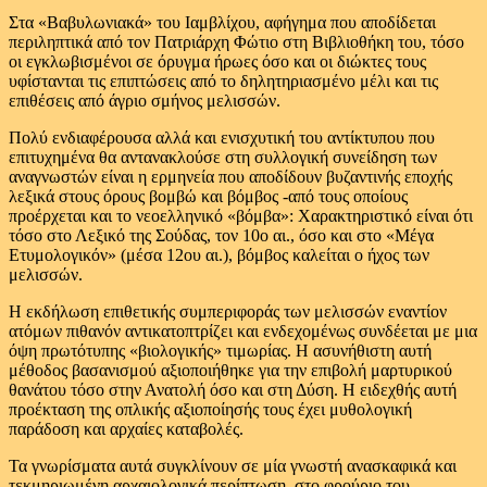
Στα «Βαβυλωνιακά» του Ιαμβλίχου, αφήγημα που αποδίδεται
περιληπτικά από τον Πατριάρχη Φώτιο στη Βιβλιοθήκη του, τόσο
οι εγκλωβισμένοι σε όρυγμα ήρωες όσο και οι διώκτες τους
υφίστανται τις επιπτώσεις από το δηλητηριασμένο μέλι και τις
επιθέσεις από άγριο σμήνος μελισσών.
Πολύ ενδιαφέρουσα αλλά και ενισχυτική του αντίκτυπου που
επιτυχημένα θα αντανακλούσε στη συλλογική συνείδηση των
αναγνωστών είναι η ερμηνεία που αποδίδουν βυζαντινής εποχής
λεξικά στους όρους βομβώ και βόμβος -από τους οποίους
προέρχεται και το νεοελληνικό «βόμβα»: Χαρακτηριστικό είναι ότι
τόσο στο Λεξικό της Σούδας, τον 10ο αι., όσο και στο «Μέγα
Ετυμολογικόν» (μέσα 12ου αι.), βόμβος καλείται ο ήχος των
μελισσών.
Η εκδήλωση επιθετικής συμπεριφοράς των μελισσών εναντίον
ατόμων πιθανόν αντικατοπτρίζει και ενδεχομένως συνδέεται με μια
όψη πρωτότυπης «βιολογικής» τιμωρίας. Η ασυνήθιστη αυτή
μέθοδος βασανισμού αξιοποιήθηκε για την επιβολή μαρτυρικού
θανάτου τόσο στην Ανατολή όσο και στη Δύση. Η ειδεχθής αυτή
προέκταση της οπλικής αξιοποίησής τους έχει μυθολογική
παράδοση και αρχαίες καταβολές.
Τα γνωρίσματα αυτά συγκλίνουν σε μία γνωστή ανασκαφικά και
τεκμηριωμένη αρχαιολογικά περίπτωση, στο φρούριο του