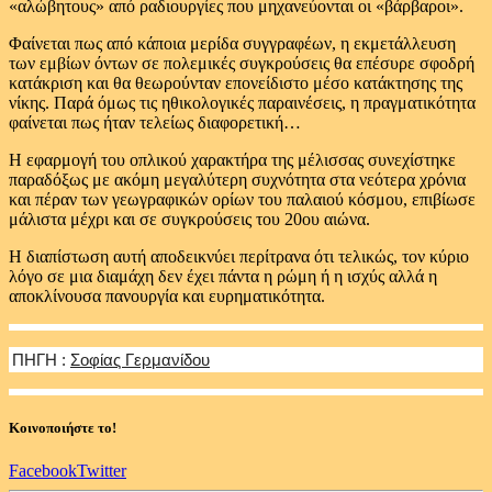
«αλώβητους» από ραδιουργίες που μηχανεύονται οι «βάρβαροι».
Φαίνεται πως από κάποια μερίδα συγγραφέων, η εκμετάλλευση
των εμβίων όντων σε πολεμικές συγκρούσεις θα επέσυρε σφοδρή
κατάκριση και θα θεωρούνταν επονείδιστο μέσο κατάκτησης της
νίκης. Παρά όμως τις ηθικολογικές παραινέσεις, η πραγματικότητα
φαίνεται πως ήταν τελείως διαφορετική…
Η εφαρμογή του οπλικού χαρακτήρα της μέλισσας συνεχίστηκε
παραδόξως με ακόμη μεγαλύτερη συχνότητα στα νεότερα χρόνια
και πέραν των γεωγραφικών ορίων του παλαιού κόσμου, επιβίωσε
μάλιστα μέχρι και σε συγκρούσεις του 20ου αιώνα.
Η διαπίστωση αυτή αποδεικνύει περίτρανα ότι τελικώς, τον κύριο
λόγο σε μια διαμάχη δεν έχει πάντα η ρώμη ή η ισχύς αλλά η
αποκλίνουσα πανουργία και ευρηματικότητα.
ΠΗΓΗ :
Σοφίας Γερμανίδου
Κοινοποιήστε το!
Facebook
Twitter