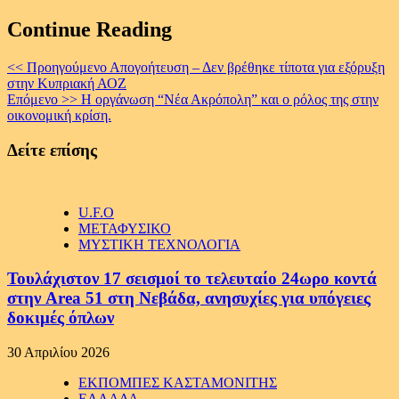
Continue Reading
<< Προηγούμενο
Απογοήτευση – Δεν βρέθηκε τίποτα για εξόρυξη
στην Κυπριακή ΑΟΖ
Επόμενο >>
Η οργάνωση “Νέα Ακρόπολη” και ο ρόλος της στην
οικονομική κρίση.
Δείτε επίσης
U.F.O
ΜΕΤΑΦΥΣΙΚΟ
ΜΥΣΤΙΚΗ ΤΕΧΝΟΛΟΓΙΑ
Τουλάχιστον 17 σεισμοί το τελευταίο 24ωρο κοντά
στην Area 51 στη Νεβάδα, ανησυχίες για υπόγειες
δοκιμές όπλων
30 Απριλίου 2026
ΕΚΠΟΜΠΕΣ ΚΑΣΤΑΜΟΝΙΤΗΣ
ΕΛΛΑΔΑ