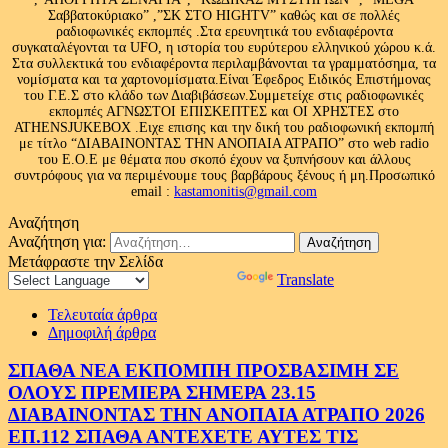
Σαββατοκύριακο” ,”ΣΚ ΣΤΟ HIGHTV” καθώς και σε πολλές
ραδιοφωνικές εκπομπές .Στα ερευνητικά του ενδιαφέροντα
συγκαταλέγονται τα UFO, η ιστορία του ευρύτερου ελληνικού χώρου κ.ά.
Στα συλλεκτικά του ενδιαφέροντα περιλαμβάνονται τα γραμματόσημα, τα
νομίσματα και τα χαρτονομίσματα.Είναι Έφεδρος Ειδικός Επιστήμονας
του Γ.Ε.Σ στο κλάδο των Διαβιβάσεων.Συμμετείχε στις ραδιοφωνικές
εκπομπές ΑΓΝΩΣΤΟΙ ΕΠΙΣΚΕΠΤΕΣ και ΟΙ ΧΡΗΣΤΕΣ στο
ATHENSJUKEBOX .Ειχε επισης και την δική του ραδιοφωνική εκπομπή
με τίτλο “ΔΙΑΒΑΙΝΟΝΤΑΣ ΤΗΝ ΑΝΟΠΑΙΑ ΑΤΡΑΠΟ” στο web radio
του Ε.Ο.Ε με θέματα που σκοπό έχουν να ξυπνήσουν και άλλους
συντρόφους για να περιμένουμε τους βαρβάρους ξένους ή μη.Προσωπικό
email :
kastamonitis@gmail.com
Αναζήτηση
Αναζήτηση για:
Μετάφραστε την Σελίδα
Powered by
Translate
Τελευταία άρθρα
Δημοφιλή άρθρα
ΣΠΑΘΑ ΝΕΑ ΕΚΠΟΜΠΗ ΠΡΟΣΒΑΣΙΜΗ ΣΕ
ΟΛΟΥΣ ΠΡΕΜΙΕΡΑ ΣΗΜΕΡΑ 23.15
ΔΙΑΒΑΙΝΟΝΤΑΣ ΤΗΝ ΑΝΟΠΑΙΑ ΑΤΡΑΠΟ 2026
ΕΠ.112 ΣΠΑΘΑ ΑΝΤΕΧΕΤΕ ΑΥΤΕΣ ΤΙΣ