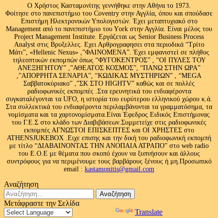
Ο Χρήστος Κασταμονίτης γεννήθηκε στην Αθήνα το 1973.
Φοίτησε στο πανεπιστήμιο του Coventry στην Αγγλία, όπου και σπούδασε
Επιστήμη Ηλεκτρονικών Υπολογιστών. Έχει μεταπτυχιακό στο
Management από το πανεπιστήμιο του Υork στην Αγγλία. Είναι μέλος του
Project Management Institute. Εργάζεται ως Senior Business Process
Analyst στις Βρυξελλες. Εχει Αρθρογραφησει στα περιοδικά “Τρίτο
Μάτι”, «Hellenic Nexus» ,”ΦΑΙΝΟΜΕΝΑ”. Έχει εμφανιστεί σε πλήθος
τηλεοπτικών εκπομπών όπως “ΦΥΓΟΚΕΝΤΡΟΣ” , “ΟΙ ΠΥΛΕΣ ΤΟΥ
ΑΝΕΞΗΓΗΤΟΥ” ,”ΑΘΕΑΤΟΣ ΚΟΣΜΟΣ”, “ΠΑΝΩ ΣΤΗΝ ΩΡΑ”
,”ΑΠΟΡΡΗΤΑ ΣΕΝΑΡΙΑ”, “ΚΩΔΙΚΑΣ ΜΥΣΤΗΡΙΩΝ” , “MEGA
Σαββατοκύριακο” ,”ΣΚ ΣΤΟ HIGHTV” καθώς και σε πολλές
ραδιοφωνικές εκπομπές .Στα ερευνητικά του ενδιαφέροντα
συγκαταλέγονται τα UFO, η ιστορία του ευρύτερου ελληνικού χώρου κ.ά.
Στα συλλεκτικά του ενδιαφέροντα περιλαμβάνονται τα γραμματόσημα, τα
νομίσματα και τα χαρτονομίσματα.Είναι Έφεδρος Ειδικός Επιστήμονας
του Γ.Ε.Σ στο κλάδο των Διαβιβάσεων.Συμμετείχε στις ραδιοφωνικές
εκπομπές ΑΓΝΩΣΤΟΙ ΕΠΙΣΚΕΠΤΕΣ και ΟΙ ΧΡΗΣΤΕΣ στο
ATHENSJUKEBOX .Ειχε επισης και την δική του ραδιοφωνική εκπομπή
με τίτλο “ΔΙΑΒΑΙΝΟΝΤΑΣ ΤΗΝ ΑΝΟΠΑΙΑ ΑΤΡΑΠΟ” στο web radio
του Ε.Ο.Ε με θέματα που σκοπό έχουν να ξυπνήσουν και άλλους
συντρόφους για να περιμένουμε τους βαρβάρους ξένους ή μη.Προσωπικό
email :
kastamonitis@gmail.com
Αναζήτηση
Αναζήτηση
για:
Μετάφραστε την Σελίδα
Powered by
Translate