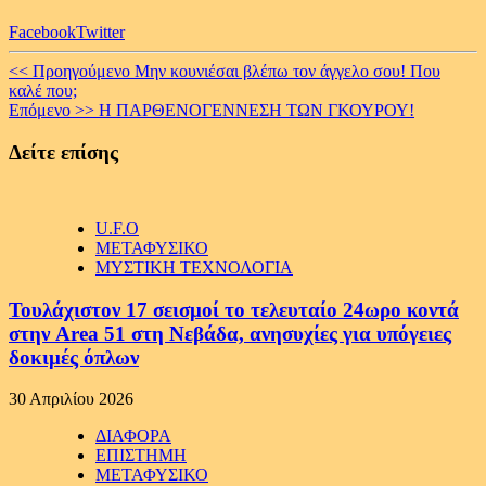
Facebook
Twitter
Continue
<< Προηγούμενο
Μην κουνιέσαι βλέπω τον άγγελο σου! Που
καλέ που;
Reading
Επόμενο >>
Η ΠΑΡΘΕΝΟΓΕΝΝΕΣΗ ΤΩΝ ΓΚΟΥΡΟΥ!
Δείτε επίσης
U.F.O
ΜΕΤΑΦΥΣΙΚΟ
ΜΥΣΤΙΚΗ ΤΕΧΝΟΛΟΓΙΑ
Τουλάχιστον 17 σεισμοί το τελευταίο 24ωρο κοντά
στην Area 51 στη Νεβάδα, ανησυχίες για υπόγειες
δοκιμές όπλων
30 Απριλίου 2026
ΔΙΑΦΟΡΑ
ΕΠΙΣΤΗΜΗ
ΜΕΤΑΦΥΣΙΚΟ