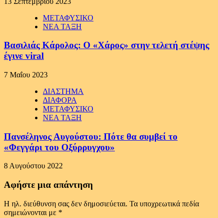
13 Σεπτεμβρίου 2023
ΜΕΤΑΦΥΣΙΚΟ
ΝΕΑ ΤΑΞΗ
Βασιλιάς Κάρολος: Ο «Χάρος» στην τελετή στέψης
έγινε viral
7 Μαΐου 2023
ΔΙΑΣΤΗΜΑ
ΔΙΑΦΟΡΑ
ΜΕΤΑΦΥΣΙΚΟ
ΝΕΑ ΤΑΞΗ
Πανσέληνος Αυγούστου: Πότε θα συμβεί το
«Φεγγάρι του Οξύρρυγχου»
8 Αυγούστου 2022
Αφήστε μια απάντηση
Η ηλ. διεύθυνση σας δεν δημοσιεύεται.
Τα υποχρεωτικά πεδία
σημειώνονται με
*