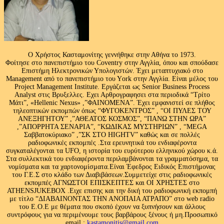
Ο Χρήστος Κασταμονίτης γεννήθηκε στην Αθήνα το 1973.
Φοίτησε στο πανεπιστήμιο του Coventry στην Αγγλία, όπου και σπούδασε
Επιστήμη Ηλεκτρονικών Υπολογιστών. Έχει μεταπτυχιακό στο
Management από το πανεπιστήμιο του Υork στην Αγγλία. Είναι μέλος του
Project Management Institute. Εργάζεται ως Senior Business Process
Analyst στις Βρυξελλες. Εχει Αρθρογραφησει στα περιοδικά “Τρίτο
Μάτι”, «Hellenic Nexus» ,”ΦΑΙΝΟΜΕΝΑ”. Έχει εμφανιστεί σε πλήθος
τηλεοπτικών εκπομπών όπως “ΦΥΓΟΚΕΝΤΡΟΣ” , “ΟΙ ΠΥΛΕΣ ΤΟΥ
ΑΝΕΞΗΓΗΤΟΥ” ,”ΑΘΕΑΤΟΣ ΚΟΣΜΟΣ”, “ΠΑΝΩ ΣΤΗΝ ΩΡΑ”
,”ΑΠΟΡΡΗΤΑ ΣΕΝΑΡΙΑ”, “ΚΩΔΙΚΑΣ ΜΥΣΤΗΡΙΩΝ” , “MEGA
Σαββατοκύριακο” ,”ΣΚ ΣΤΟ HIGHTV” καθώς και σε πολλές
ραδιοφωνικές εκπομπές .Στα ερευνητικά του ενδιαφέροντα
συγκαταλέγονται τα UFO, η ιστορία του ευρύτερου ελληνικού χώρου κ.ά.
Στα συλλεκτικά του ενδιαφέροντα περιλαμβάνονται τα γραμματόσημα, τα
νομίσματα και τα χαρτονομίσματα.Είναι Έφεδρος Ειδικός Επιστήμονας
του Γ.Ε.Σ στο κλάδο των Διαβιβάσεων.Συμμετείχε στις ραδιοφωνικές
εκπομπές ΑΓΝΩΣΤΟΙ ΕΠΙΣΚΕΠΤΕΣ και ΟΙ ΧΡΗΣΤΕΣ στο
ATHENSJUKEBOX .Ειχε επισης και την δική του ραδιοφωνική εκπομπή
με τίτλο “ΔΙΑΒΑΙΝΟΝΤΑΣ ΤΗΝ ΑΝΟΠΑΙΑ ΑΤΡΑΠΟ” στο web radio
του Ε.Ο.Ε με θέματα που σκοπό έχουν να ξυπνήσουν και άλλους
συντρόφους για να περιμένουμε τους βαρβάρους ξένους ή μη.Προσωπικό
email :
kastamonitis@gmail.com