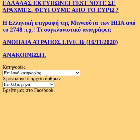
ΕΛΛΑΔΑΣ ΕΚΤΥΠΩΝΕΙ TEST NOTE ΣΕ
ΔΡΑΧΜΕΣ. ΦΕΥΓΟΥΜΕ ΑΠΟ ΤΟ ΕΥΡΩ ?
Η Ελληνική επιγραφή της Μιννεσότα των ΗΠΑ από
το 2748 π.χ.! Τι συγκλονιστικό αναγράφει;
ΑΝΟΠΑΙΑ ΑΤΡΑΠΟΣ LIVE 36 (16/11/2020)
ΑΝΑΚΟΙΝΩΣΗ.
Κατηγορίες
Κατηγορίες
Χρονολογικό αρχείο άρθρων
Χρονολογικό
αρχείο
Βρείτε μας στο Facebook
άρθρων