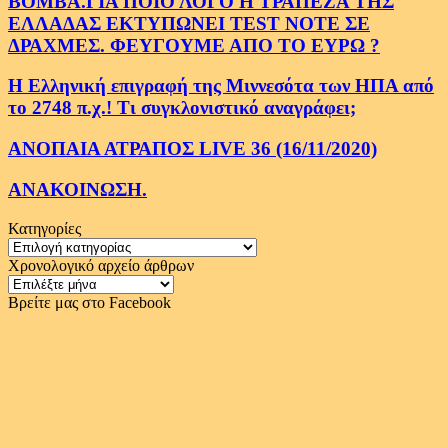
ΒΟΜΒΑ.ΓΙΑ ΠΟΙΟ ΛΟΓΟ Η ΤΡΑΠΕΖΑ ΤΗΣ
ΕΛΛΑΔΑΣ ΕΚΤΥΠΩΝΕΙ TEST NOTE ΣΕ
ΔΡΑΧΜΕΣ. ΦΕΥΓΟΥΜΕ ΑΠΟ ΤΟ ΕΥΡΩ ?
Η Ελληνική επιγραφή της Μιννεσότα των ΗΠΑ από
το 2748 π.χ.! Τι συγκλονιστικό αναγράφει;
ΑΝΟΠΑΙΑ ΑΤΡΑΠΟΣ LIVE 36 (16/11/2020)
ΑΝΑΚΟΙΝΩΣΗ.
Κατηγορίες
Κατηγορίες
Χρονολογικό αρχείο άρθρων
Χρονολογικό
αρχείο
Βρείτε μας στο Facebook
άρθρων