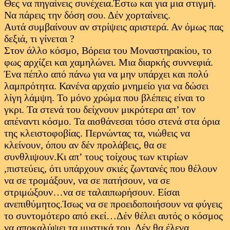
Θες να πηγαίνεις συνέχεια.Έστω και για μια στιγμή.
Να πάρεις την δόση σου. Δέν χορταίνεις.
Αυτά συμβαίνουν αν στρίψεις αριστερά. Αν όμως πας
δεξιά, τι γίνεται ?
Στον άλλο κόσμο, Βόρεια του Μοναστηρακίου, το
φως αρχίζει και χαμηλώνει. Μια διαρκής συννεφιά.
Ένα πέπλο από πάνω για να μην υπάρχει και πολύ
λαμπρότητα. Κανένα αρχαίο μνημείο για να δώσει
λίγη λάμψη. Το μόνο χρώμα που βλέπεις είναι το
γκρι. Τα στενά του δείχνουν μικρότερα απ’ τον
απέναντι κόσμο. Τα αισθάνεσαι τόσο στενά στα όρια
της κλειστοφοβίας. Περνώντας τα, νιώθεις να
κλείνουν, όπου αν δέν προλάβεις, θα σε
συνθλιψουν.Κι απ’ τους τοίχους των κτιρίων
,πιστεύεις, ότι υπάρχουν σκιές ζωντανές που θέλουν
να σε τρομάξουν, να σε πατήσουν, να σε
στριμώξουν…να σε ταλαιπωρήσουν. Είσαι
ανεπιθύμητος.Ίσως να σε προειδοποιήσουν να φύγεις
το συντομότερο από εκεί…Δέν θέλει αυτός ο κόσμος
να αποκαλύψει τα μυστικά του. Δέν θα έλεγα