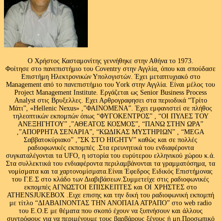
Ο Χρήστος Κασταμονίτης γεννήθηκε στην Αθήνα το 1973.
Φοίτησε στο πανεπιστήμιο του Coventry στην Αγγλία, όπου και σπούδασε
Επιστήμη Ηλεκτρονικών Υπολογιστών. Έχει μεταπτυχιακό στο
Management από το πανεπιστήμιο του Υork στην Αγγλία. Είναι μέλος του
Project Management Institute. Εργάζεται ως Senior Business Process
Analyst στις Βρυξελλες. Εχει Αρθρογραφησει στα περιοδικά “Τρίτο
Μάτι”, «Hellenic Nexus» ,”ΦΑΙΝΟΜΕΝΑ”. Έχει εμφανιστεί σε πλήθος
τηλεοπτικών εκπομπών όπως “ΦΥΓΟΚΕΝΤΡΟΣ” , “ΟΙ ΠΥΛΕΣ ΤΟΥ
ΑΝΕΞΗΓΗΤΟΥ” ,”ΑΘΕΑΤΟΣ ΚΟΣΜΟΣ”, “ΠΑΝΩ ΣΤΗΝ ΩΡΑ”
,”ΑΠΟΡΡΗΤΑ ΣΕΝΑΡΙΑ”, “ΚΩΔΙΚΑΣ ΜΥΣΤΗΡΙΩΝ” , “MEGA
Σαββατοκύριακο” ,”ΣΚ ΣΤΟ HIGHTV” καθώς και σε πολλές
ραδιοφωνικές εκπομπές .Στα ερευνητικά του ενδιαφέροντα
συγκαταλέγονται τα UFO, η ιστορία του ευρύτερου ελληνικού χώρου κ.ά.
Στα συλλεκτικά του ενδιαφέροντα περιλαμβάνονται τα γραμματόσημα, τα
νομίσματα και τα χαρτονομίσματα.Είναι Έφεδρος Ειδικός Επιστήμονας
του Γ.Ε.Σ στο κλάδο των Διαβιβάσεων.Συμμετείχε στις ραδιοφωνικές
εκπομπές ΑΓΝΩΣΤΟΙ ΕΠΙΣΚΕΠΤΕΣ και ΟΙ ΧΡΗΣΤΕΣ στο
ATHENSJUKEBOX .Ειχε επισης και την δική του ραδιοφωνική εκπομπή
με τίτλο “ΔΙΑΒΑΙΝΟΝΤΑΣ ΤΗΝ ΑΝΟΠΑΙΑ ΑΤΡΑΠΟ” στο web radio
του Ε.Ο.Ε με θέματα που σκοπό έχουν να ξυπνήσουν και άλλους
συντρόφους για να περιμένουμε τους βαρβάρους ξένους ή μη.Προσωπικό