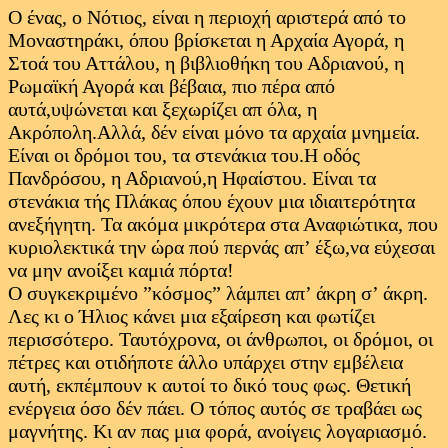
Ο ένας, ο Νότιος, είναι η περιοχή αριστερά από το
Μοναστηράκι, όπου βρίσκεται η Αρχαία Αγορά, η
Στοά του Αττάλου, η βιβλιοθήκη του Αδριανού, η
Ρωμαϊκή Αγορά και βέβαια, πιο πέρα από
αυτά,υψώνεται και ξεχωρίζει απ όλα, η
Ακρόπολη.Αλλά, δέν είναι μόνο τα αρχαία μνημεία.
Είναι οι δρόμοι του, τα στενάκια του.Η οδός
Πανδρόσου, η Αδριανού,η Ηφαίστου. Είναι τα
στενάκια τής Πλάκας όπου έχουν μια ιδιαιτερότητα
ανεξήγητη. Τα ακόμα μικρότερα στα Αναφιώτικα, που
κυριολεκτικά την ώρα πού περνάς απ’ έξω,να εύχεσαι
να μην ανοίξει καμιά πόρτα!
Ο συγκεκριμένο ”κόσμος” λάμπει απ’ άκρη σ’ άκρη.
Λες κι ο Ήλιος κάνει μια εξαίρεση και φωτίζει
περισσότερο. Ταυτόχρονα, οι άνθρωποι, οι δρόμοι, οι
πέτρες και οτιδήποτε άλλο υπάρχει στην εμβέλεια
αυτή, εκπέμπουν κ αυτοί το δικό τους φως. Θετική
ενέργεια όσο δέν πάει. Ο τόπος αυτός σε τραβάει ως
μαγνήτης. Κι αν πας μια φορά, ανοίγεις λογαριασμό.