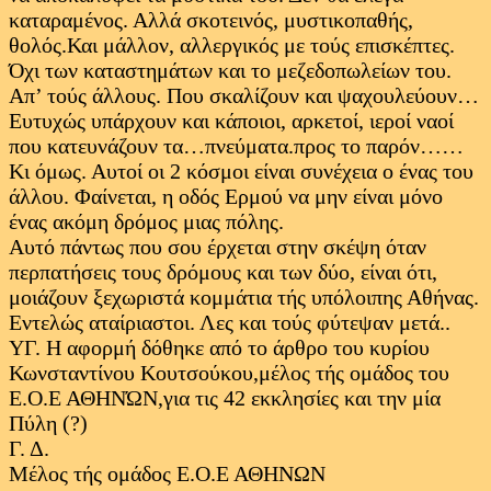
καταραμένος. Αλλά σκοτεινός, μυστικοπαθής,
θολός.Και μάλλον, αλλεργικός με τούς επισκέπτες.
Όχι των καταστημάτων και το μεζεδοπωλείων του.
Απ’ τούς άλλους. Που σκαλίζουν και ψαχουλεύουν…
Ευτυχώς υπάρχουν και κάποιοι, αρκετοί, ιεροί ναοί
που κατευνάζουν τα…πνεύματα.προς το παρόν……
Κι όμως. Αυτοί οι 2 κόσμοι είναι συνέχεια ο ένας του
άλλου. Φαίνεται, η οδός Ερμού να μην είναι μόνο
ένας ακόμη δρόμος μιας πόλης.
Αυτό πάντως που σου έρχεται στην σκέψη όταν
περπατήσεις τους δρόμους και των δύο, είναι ότι,
μοιάζουν ξεχωριστά κομμάτια τής υπόλοιπης Αθήνας.
Εντελώς αταίριαστοι. Λες και τούς φύτεψαν μετά..
ΥΓ. Η αφορμή δόθηκε από το άρθρο του κυρίου
Κωνσταντίνου Κουτσούκου,μέλος τής ομάδος του
Ε.Ο.Ε ΑΘΗΝΏΝ,για τις 42 εκκλησίες και την μία
Πύλη (?)
Γ. Δ.
Μέλος τής ομάδος Ε.Ο.Ε ΑΘΗΝΩΝ