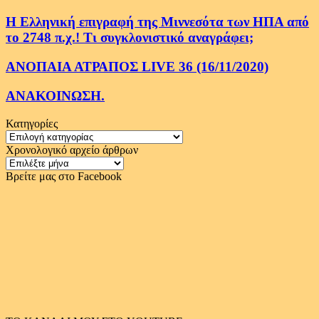
Η Ελληνική επιγραφή της Μιννεσότα των ΗΠΑ από
το 2748 π.χ.! Τι συγκλονιστικό αναγράφει;
ΑΝΟΠΑΙΑ ΑΤΡΑΠΟΣ LIVE 36 (16/11/2020)
ΑΝΑΚΟΙΝΩΣΗ.
Κατηγορίες
Κατηγορίες
Χρονολογικό αρχείο άρθρων
Χρονολογικό
αρχείο
Βρείτε μας στο Facebook
άρθρων