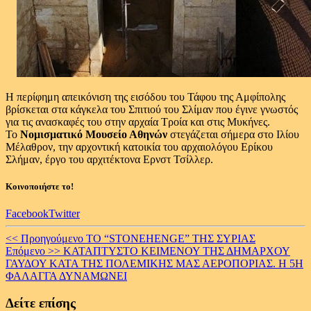
Η περίφημη απεικόνιση της εισόδου του Τάφου της Αμφίπολης
βρίσκεται στα κάγκελα του Σπιτιού του Σλίμαν που έγινε γνωστός
για τις ανασκαφές του στην αρχαία Τροία και στις Μυκήνες.
Το
Νομισματικό Μουσείο Αθηνών
στεγάζεται σήμερα στο Ιλίου
Μέλαθρον, την αρχοντική κατοικία του αρχαιολόγου Ερίκου
Σλήμαν, έργο του αρχιτέκτονα Ερνστ Τσίλλερ.
Κοινοποιήστε το!
Facebook
Twitter
Continue
<< Προηγούμενο
ΤΟ “STONEHENGE” ΤΗΣ ΣΥΡΙΑΣ
Επόμενο >>
ΚΑΤΑΠΤΥΣΤΟ ΚΕΙΜΕΝΟΥ ΤΗΣ ΔΗΜΑΡΧΟΥ
Reading
ΓΑΥΔΟΥ ΚΑΤΑ ΤΗΣ ΠΟΛΕΜΙΚΗΣ ΜΑΣ ΑΕΡΟΠΟΡΙΑΣ. Η 5Η
ΦΑΛΑΓΓΑ ΔΥΝΑΜΩΝΕΙ
Δείτε επίσης