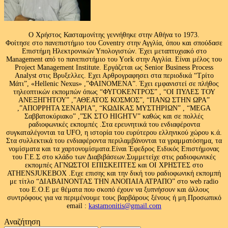
Ο Χρήστος Κασταμονίτης γεννήθηκε στην Αθήνα το 1973.
Φοίτησε στο πανεπιστήμιο του Coventry στην Αγγλία, όπου και σπούδασε
Επιστήμη Ηλεκτρονικών Υπολογιστών. Έχει μεταπτυχιακό στο
Management από το πανεπιστήμιο του Υork στην Αγγλία. Είναι μέλος του
Project Management Institute. Εργάζεται ως Senior Business Process
Analyst στις Βρυξελλες. Εχει Αρθρογραφησει στα περιοδικά “Τρίτο
Μάτι”, «Hellenic Nexus» ,”ΦΑΙΝΟΜΕΝΑ”. Έχει εμφανιστεί σε πλήθος
τηλεοπτικών εκπομπών όπως “ΦΥΓΟΚΕΝΤΡΟΣ” , “ΟΙ ΠΥΛΕΣ ΤΟΥ
ΑΝΕΞΗΓΗΤΟΥ” ,”ΑΘΕΑΤΟΣ ΚΟΣΜΟΣ”, “ΠΑΝΩ ΣΤΗΝ ΩΡΑ”
,”ΑΠΟΡΡΗΤΑ ΣΕΝΑΡΙΑ”, “ΚΩΔΙΚΑΣ ΜΥΣΤΗΡΙΩΝ” , “MEGA
Σαββατοκύριακο” ,”ΣΚ ΣΤΟ HIGHTV” καθώς και σε πολλές
ραδιοφωνικές εκπομπές .Στα ερευνητικά του ενδιαφέροντα
συγκαταλέγονται τα UFO, η ιστορία του ευρύτερου ελληνικού χώρου κ.ά.
Στα συλλεκτικά του ενδιαφέροντα περιλαμβάνονται τα γραμματόσημα, τα
νομίσματα και τα χαρτονομίσματα.Είναι Έφεδρος Ειδικός Επιστήμονας
του Γ.Ε.Σ στο κλάδο των Διαβιβάσεων.Συμμετείχε στις ραδιοφωνικές
εκπομπές ΑΓΝΩΣΤΟΙ ΕΠΙΣΚΕΠΤΕΣ και ΟΙ ΧΡΗΣΤΕΣ στο
ATHENSJUKEBOX .Ειχε επισης και την δική του ραδιοφωνική εκπομπή
με τίτλο “ΔΙΑΒΑΙΝΟΝΤΑΣ ΤΗΝ ΑΝΟΠΑΙΑ ΑΤΡΑΠΟ” στο web radio
του Ε.Ο.Ε με θέματα που σκοπό έχουν να ξυπνήσουν και άλλους
συντρόφους για να περιμένουμε τους βαρβάρους ξένους ή μη.Προσωπικό
email :
kastamonitis@gmail.com
Αναζήτηση