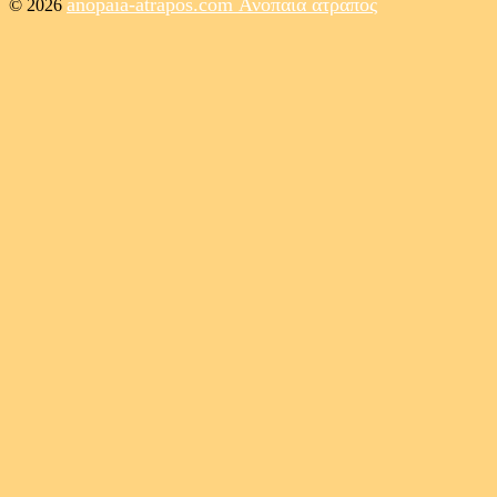
anopaia-atrapos.com
Ανοπαία ατραπός
© 2026