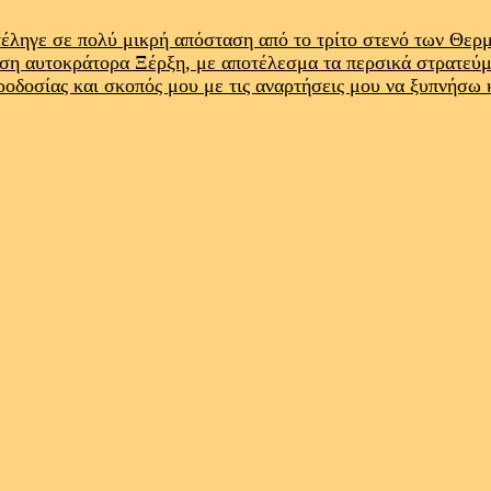
έληγε σε πολύ μικρή απόσταση από το τρίτο στενό των Θε
ρση αυτοκράτορα Ξέρξη, με αποτέλεσμα τα περσικά στρατεύ
προδοσίας και σκοπός μου με τις αναρτήσεις μου να ξυπνήσω