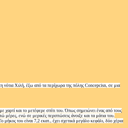
 νότια Χιλή, έξω από τα περίχωρα της πόλης Concepcisn, σε μια
ε χαρτί και το μετέφερε σπίτι του. Όπως σημειώνει ένας από τους
τώ μέρες, ενώ σε μερικές περιπτώσεις άνοιξε και τα μάτια του.
 μήκος του είναι 7,2 εκατ., έχει σχετικά μεγάλο κεφάλι, δύο χέρια