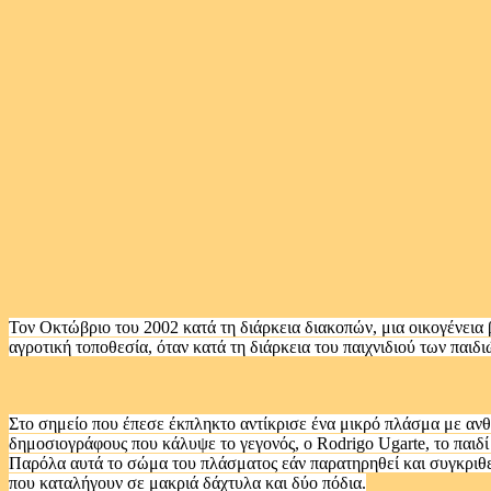
Τον Οκτώβριο του 2002 κατά τη διάρκεια διακοπών, μια οικογένεια
αγροτική τοποθεσία, όταν κατά τη διάρκεια του παιχνιδιού των παιδ
Στο σημείο που έπεσε έκπληκτο αντίκρισε ένα μικρό πλάσμα με ανθρ
δημοσιογράφους που κάλυψε το γεγονός, ο Rodrigo Ugarte, το παιδί 
Παρόλα αυτά το σώμα του πλάσματος εάν παρατηρηθεί και συγκριθεί μ
που καταλήγουν σε μακριά δάχτυλα και δύο πόδια.