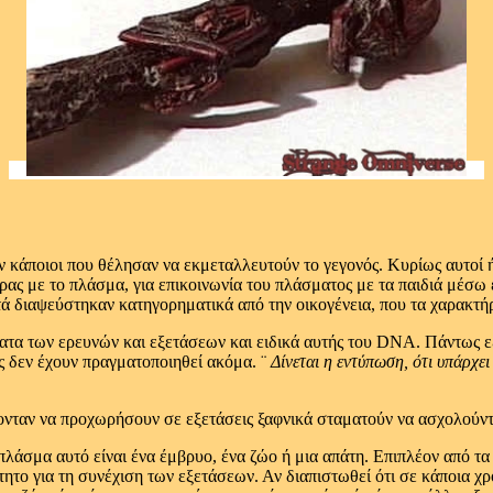
 κάποιοι που θέλησαν να εκμεταλλευτούν το γεγονός. Κυρίως αυτοί ή
ας με το πλάσμα, για επικοινωνία του πλάσματος με τα παιδιά μέσω εν
τά διαψεύστηκαν κατηγορηματικά από την οικογένεια, που τα χαρακτήρ
σματα των ερευνών και εξετάσεων και ειδικά αυτής του DNA. Πάντως εξ
ες δεν έχουν πραγματοποιηθεί ακόμα. ¨
Δίνεται η εντύπωση, ότι υπάρχει
ρονταν να προχωρήσουν σε εξετάσεις ξαφνικά σταματούν να ασχολούντ
ο πλάσμα αυτό είναι ένα έμβρυο, ένα ζώο ή μια απάτη. Επιπλέον από
ίτητο για τη συνέχιση των εξετάσεων. Αν διαπιστωθεί ότι σε κάποια χρ