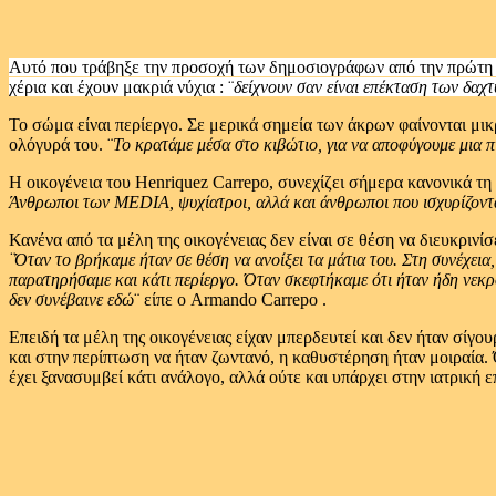
Αυτό που τράβηξε την προσοχή των δημοσιογράφων από την πρώτη σ
χέρια και έχουν μακριά νύχια : ¨
δείχνουν σαν είναι επέκταση των δαχ
Το σώμα είναι περίεργο. Σε μερικά σημεία των άκρων φαίνονται μικρ
ολόγυρά του. ¨
Το κρατάμε μέσα στο κιβώτιο, για να αποφύγουμε μια π
Η οικογένεια του Henriquez Carrepo, συνεχίζει σήμερα κανονικά τη
Άνθρωποι των MEDIA, ψυχίατροι, αλλά και άνθρωποι που ισχυρίζονται
Κανένα από τα μέλη της οικογένειας δεν είναι σε θέση να διευκρινί
¨Όταν το βρήκαμε ήταν σε θέση να ανοίξει τα μάτια του. Στη συνέχεια
παρατηρήσαμε και κάτι περίεργο. Όταν σκεφτήκαμε ότι ήταν ήδη νεκρ
δεν συνέβαινε εδώ
¨ είπε ο Armando Carrepo .
Επειδή τα μέλη της οικογένειας είχαν μπερδευτεί και δεν ήταν σίγο
και στην περίπτωση να ήταν ζωντανό, η καθυστέρηση ήταν μοιραία. Ό
έχει ξανασυμβεί κάτι ανάλογο, αλλά ούτε και υπάρχει στην ιατρική 