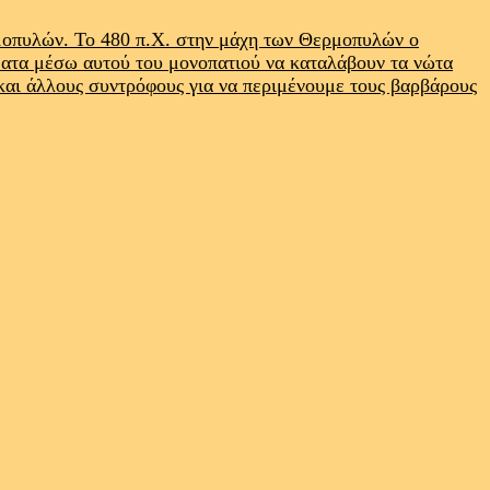
ρμοπυλών. Το 480 π.Χ. στην μάχη των Θερμοπυλών ο
ματα μέσω αυτού του μονοπατιού να καταλάβουν τα νώτα
 και άλλους συντρόφους για να περιμένουμε τους βαρβάρους