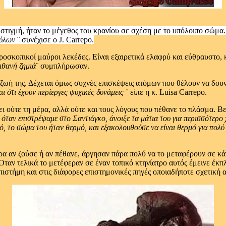
τιγμή, ήταν το μέγεθος του κρανίου σε σχέση με το υπόλοιπο σώμα.
τύλων
¨ συνέχισε o J. Carrepo.
οσκοπικοί μαύροι λεκέδες. Είναι εξαιρετικά ελαφρύ και εύθραυστο, κ
ιθανή ζημιά
¨ συμπλήρωσαν.
 ζωή της. Δέχεται όμως συχνές επισκέψεις ατόμων που θέλουν να δουν
 ότι έχουν περίεργες ψυχικές δυνάμεις
¨ είπε η κ. Luisa Carrepo.
σει ούτε τη μέρα, αλλά ούτε και τους λόγους που πέθανε το πλάσμα. 
, όταν επιστρέψαμε στο Σαντιάγκο, άνοιξε τα μάτια του για περισσότερο
ό, το σώμα του ήταν θερμό, και εξακολουθούσε να είναι θερμό για πολύ
υρα αν ζούσε ή αν πέθανε, άργησαν πάρα πολύ να το μεταφέρουν σε κά
ταν τελικά το μετέφεραν σε έναν τοπικό κτηνίατρο αυτός έμεινε έκπλ
επιστήμη και στις διάφορες επιστημονικές πηγές οποιαδήποτε σχετική 