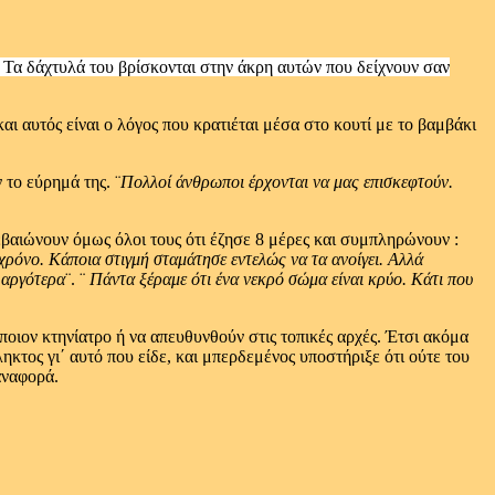
 Τα δάχτυλά του βρίσκονται στην άκρη αυτών που δείχνουν σαν
αι αυτός είναι ο λόγος που κρατιέται μέσα στο κουτί με το βαμβάκι
 το εύρημά της. ¨
Πολλοί άνθρωποι έρχονται να μας επισκεφτούν.
Βεβαιώνουν όμως όλοι τους ότι έζησε 8 μέρες και συμπληρώνουν :
 χρόνο. Κάποια στιγμή σταμάτησε εντελώς να τα ανοίγει. Αλλά
 αργότερα
¨. ¨
Πάντα ξέραμε ότι ένα νεκρό σώμα είναι κρύο. Κάτι που
ποιον κτηνίατρο ή να απευθυνθούν στις τοπικές αρχές. Έτσι ακόμα
ηκτος γι΄ αυτό που είδε, και μπερδεμένος υποστήριξε ότι ούτε του
αναφορά.