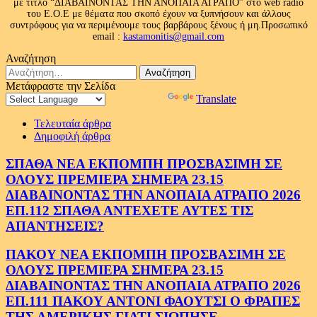
με τίτλο “ΔΙΑΒΑΙΝΟΝΤΑΣ ΤΗΝ ΑΝΟΠΑΙΑ ΑΤΡΑΠΟ” στο web radio
του Ε.Ο.Ε με θέματα που σκοπό έχουν να ξυπνήσουν και άλλους
συντρόφους για να περιμένουμε τους βαρβάρους ξένους ή μη.Προσωπικό
email :
kastamonitis@gmail.com
Αναζήτηση
Αναζήτηση
για:
Μετάφραστε την Σελίδα
Powered by
Translate
Τελευταία άρθρα
Δημοφιλή άρθρα
ΣΠΑΘΑ ΝΕΑ ΕΚΠΟΜΠΗ ΠΡΟΣΒΑΣΙΜΗ ΣΕ
ΟΛΟΥΣ ΠΡΕΜΙΕΡΑ ΣΗΜΕΡΑ 23.15
ΔΙΑΒΑΙΝΟΝΤΑΣ ΤΗΝ ΑΝΟΠΑΙΑ ΑΤΡΑΠΟ 2026
ΕΠ.112 ΣΠΑΘΑ ΑΝΤΕΧΕΤΕ ΑΥΤΕΣ ΤΙΣ
ΑΠΑΝΤΗΣΕΙΣ?
ΠΑΚΟΥ ΝΕΑ ΕΚΠΟΜΠΗ ΠΡΟΣΒΑΣΙΜΗ ΣΕ
ΟΛΟΥΣ ΠΡΕΜΙΕΡΑ ΣΗΜΕΡΑ 23.15
ΔΙΑΒΑΙΝΟΝΤΑΣ ΤΗΝ ΑΝΟΠΑΙΑ ΑΤΡΑΠΟ 2026
ΕΠ.111 ΠΑΚΟΥ ΑΝΤΟΝΙ ΦΑΟΥΤΣΙ Ο ΦΡΑΠΕΣ
ΤΗΣ ΑΜΕΡΙΚΗΣ.ΓΙΑΤΙ ΣΙΩΠΗΣΕ