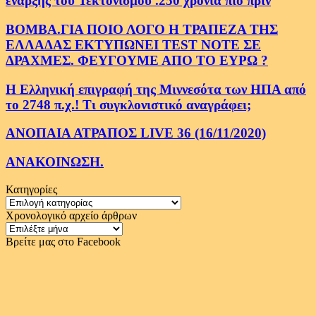
εναρξης του Τεκτονισμου .250 χρονια πιο πριν
ΒΟΜΒΑ.ΓΙΑ ΠΟΙΟ ΛΟΓΟ Η ΤΡΑΠΕΖΑ ΤΗΣ
ΕΛΛΑΔΑΣ ΕΚΤΥΠΩΝΕΙ TEST NOTE ΣΕ
ΔΡΑΧΜΕΣ. ΦΕΥΓΟΥΜΕ ΑΠΟ ΤΟ ΕΥΡΩ ?
Η Ελληνική επιγραφή της Μιννεσότα των ΗΠΑ από
το 2748 π.χ.! Τι συγκλονιστικό αναγράφει;
ΑΝΟΠΑΙΑ ΑΤΡΑΠΟΣ LIVE 36 (16/11/2020)
ΑΝΑΚΟΙΝΩΣΗ.
Κατηγορίες
Κατηγορίες
Χρονολογικό αρχείο άρθρων
Χρονολογικό
αρχείο
Βρείτε μας στο Facebook
άρθρων