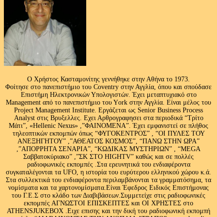
Ο Χρήστος Κασταμονίτης γεννήθηκε στην Αθήνα το 1973.
Φοίτησε στο πανεπιστήμιο του Coventry στην Αγγλία, όπου και σπούδασε
Επιστήμη Ηλεκτρονικών Υπολογιστών. Έχει μεταπτυχιακό στο
Management από το πανεπιστήμιο του Υork στην Αγγλία. Είναι μέλος του
Project Management Institute. Εργάζεται ως Senior Business Process
Analyst στις Βρυξελλες. Εχει Αρθρογραφησει στα περιοδικά “Τρίτο
Μάτι”, «Hellenic Nexus» ,”ΦΑΙΝΟΜΕΝΑ”. Έχει εμφανιστεί σε πλήθος
τηλεοπτικών εκπομπών όπως “ΦΥΓΟΚΕΝΤΡΟΣ” , “ΟΙ ΠΥΛΕΣ ΤΟΥ
ΑΝΕΞΗΓΗΤΟΥ” ,”ΑΘΕΑΤΟΣ ΚΟΣΜΟΣ”, “ΠΑΝΩ ΣΤΗΝ ΩΡΑ”
,”ΑΠΟΡΡΗΤΑ ΣΕΝΑΡΙΑ”, “ΚΩΔΙΚΑΣ ΜΥΣΤΗΡΙΩΝ” , “MEGA
Σαββατοκύριακο” ,”ΣΚ ΣΤΟ HIGHTV” καθώς και σε πολλές
ραδιοφωνικές εκπομπές .Στα ερευνητικά του ενδιαφέροντα
συγκαταλέγονται τα UFO, η ιστορία του ευρύτερου ελληνικού χώρου κ.ά.
Στα συλλεκτικά του ενδιαφέροντα περιλαμβάνονται τα γραμματόσημα, τα
νομίσματα και τα χαρτονομίσματα.Είναι Έφεδρος Ειδικός Επιστήμονας
του Γ.Ε.Σ στο κλάδο των Διαβιβάσεων.Συμμετείχε στις ραδιοφωνικές
εκπομπές ΑΓΝΩΣΤΟΙ ΕΠΙΣΚΕΠΤΕΣ και ΟΙ ΧΡΗΣΤΕΣ στο
ATHENSJUKEBOX .Ειχε επισης και την δική του ραδιοφωνική εκπομπή