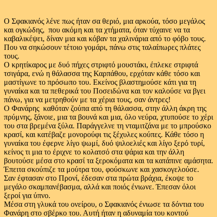
Ο Σφακιανός λένε πως ήταν σα θεριό, μια αρκούα, τόσο μεγάλος
και ογκώδης, που ακόμη και τα χτήματα, όταν τύχαινε να τα
καβαλικέψει, δίναν μια και κόβαν τα χαλινάρια από το φόβο τους.
Που να σηκώσουν τέτοιο γομάρι, πάνω στις ταλαίπωρες πλάτες
τους.
Ο κρητίκαρος με δυό πήχες στριφτό μουστάκι, έπλεκε στριφτά
τσιγάρα, ενώ η θάλασσα της Καρπάθου, ερχόταν κάθε τόσο και
μαστίγωνε το πρόσωπο του. Εκείνος βλαστημούσε κάτι για τη
γυναίκα και τα πεθερικά του Ποσειδώνα και τον καλούσε να βγει
πάνω, για να μετρηθούν με τα χέρια τους, σαν άντρες!
Ο Φανάρης καθόταν ζούπα από τη θάλασσα, στην άλλη άκρη της
πρύμνης, ξάνοιε, μια τα βουνά και μια, όλο νεύρα, χτυπούσε το χέρι
του στα βρεμένα ξύλα. Παράγγελνε τη νταμιτζάνα με το μπρούσκο
κρασί, και κατέβαζε μονορούφι τις ξέχυλες κούπες. Κάθε τόσο η
γυναίκα του έφερνε λίγο ψωμί, δυό ψιλοελιές και λίγο ξερό τυρί,
κείνος τι μια το έριχνε το κολατσό στα ψάρια και την άλλη
βουτούσε μέσα στο κρασί τα ξεροκόματα και τα κατάπινε αμάσητα.
Έπειτα σκούπιζε τα μούτρα του, φούσκωνε και χασκογελούσε.
Σαν έφτασαν στο Προνί, έδεσαν στα πρώτα βράχια, έκοψε το
μεγάλο σκαμπανέβασμα, αλλά και ποιός ένιωνε. Έπεσαν όλοι
ξεροί για ύπνο.
Μέσα στη γλυκά του ονείρου, ο Σφακιανός ένιωσε τα δόντια του
Φανάρη στο σβέρκο του. Αυτή ήταν η αδυναμία του κοντού