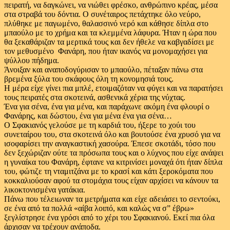
πειρατή, να δαγκώνει, να νιώθει φρέσκο, ανθρώπινο κρέας, μέσα
στα στραβά του δόντια. Ο συνέταιρος πετάχτηκε όλο νεύρο,
πλύθηκε με παγωμένο, θαλασσινό νερό και κάθησε δίπλα στο
μπαούλο με το χρήμα και τα κλεμμένα λάφυρα. Ήταν η ώρα που
θα ξεκαθάριζαν τα μερτικά τους και δεν ήθελε να καβγαδίσει με
τον μεθυσμένο Φανάρη, που ήταν ικανός να μονομαχήσει για
ψύλλου πήδημα.
Άνοιξαν και αναποδογύρισαν το μπαούλο, πέταξαν πάνω στα
βρεμένα ξύλα του σκάφους όλη τη κονομησιά τους.
Η μέρα είχε γίνει πια μπλέ, ετοιμαζόταν να φύγει και να παρατήσει
τους πειρατές στα σκοτεινά, ασθενικά χέρια της νύχτας.
Ένα για σένα, ένα για μένα, και παράχωνε ακόμη ένα φλουρί ο
Φανάρης, και δώστου, ένα για μένα ένα για σένα…
Ο Σφακιανός γελούσε με τη καρδιά του, ήξερε το χούι του
συνεταίρου του, στα σκοτεινά όλο και βουτούσε ένα χρυσό για να
ισοφαρίσει την αναγκαστική χασούρα. Έπεσε σκοτάδι, τόσο που
δεν ξεχώριζαν ούτε τα πρόσωπα τους και ο λύχνος που είχε ανάψει
η γυναίκα του Φανάρη, έφτανε να κιτρινίσει μοναχά ότι ήταν δίπλα
του, φώτιζε τη νταμιτζάνα με το κρασί και κάτι ξεροκόματα που
κοκκαλιούσαν αφού τα στομάχια τους είχαν αρχίσει να κάνουν τα
λικοκτονισμένα γατάκια.
Πάνω που τέλειωναν τα μετρήματα και είχε αδειάσει το σεντούκι,
σε ένα από τα πολλά «αίβα λοιπό, και καλώς να σ” έβρω»
ξεγλίστρησε ένα γρόσι από το χέρι του Σφακιανού. Εκεί πια όλα
άρχισαν να τρέχουν ανάποδα.