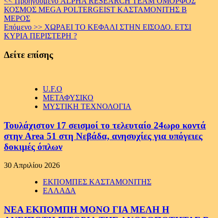
Continue
<< Προηγούμενο
ALPHA RESEARCH TEAM ΟΜΟΡΦΟΣ
ΚΟΣΜΟΣ ΜΕGA POLTERGEIST KAΣΤΑΜΟΝΙΤΗΣ Β
Reading
ΜΕΡΟΣ
Επόμενο >>
ΧΩΡΑΕΙ ΤΟ ΚΕΦΑΛΙ ΣΤΗΝ ΕΙΣΟΔΟ. ΕΤΣΙ
ΚΥΡΙΑ ΠΕΡΙΣΤΕΡΗ ?
Δείτε επίσης
U.F.O
ΜΕΤΑΦΥΣΙΚΟ
ΜΥΣΤΙΚΗ ΤΕΧΝΟΛΟΓΙΑ
Τουλάχιστον 17 σεισμοί το τελευταίο 24ωρο κοντά
στην Area 51 στη Νεβάδα, ανησυχίες για υπόγειες
δοκιμές όπλων
30 Απριλίου 2026
ΕΚΠΟΜΠΕΣ ΚΑΣΤΑΜΟΝΙΤΗΣ
ΕΛΛΑΔΑ
ΝΕΑ ΕΚΠΟΜΠΗ ΜΟΝΟ ΓΙΑ ΜΕΛΗ Η