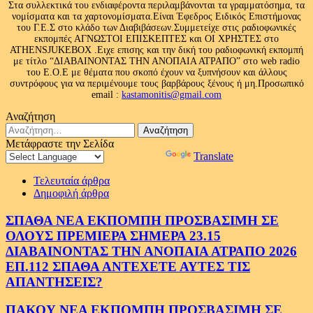
Στα συλλεκτικά του ενδιαφέροντα περιλαμβάνονται τα γραμματόσημα, τα
νομίσματα και τα χαρτονομίσματα.Είναι Έφεδρος Ειδικός Επιστήμονας
του Γ.Ε.Σ στο κλάδο των Διαβιβάσεων.Συμμετείχε στις ραδιοφωνικές
εκπομπές ΑΓΝΩΣΤΟΙ ΕΠΙΣΚΕΠΤΕΣ και ΟΙ ΧΡΗΣΤΕΣ στο
ATHENSJUKEBOX .Ειχε επισης και την δική του ραδιοφωνική εκπομπή
με τίτλο “ΔΙΑΒΑΙΝΟΝΤΑΣ ΤΗΝ ΑΝΟΠΑΙΑ ΑΤΡΑΠΟ” στο web radio
του Ε.Ο.Ε με θέματα που σκοπό έχουν να ξυπνήσουν και άλλους
συντρόφους για να περιμένουμε τους βαρβάρους ξένους ή μη.Προσωπικό
email :
kastamonitis@gmail.com
Αναζήτηση
Αναζήτηση
για:
Μετάφραστε την Σελίδα
Powered by
Translate
Τελευταία άρθρα
Δημοφιλή άρθρα
ΣΠΑΘΑ ΝΕΑ ΕΚΠΟΜΠΗ ΠΡΟΣΒΑΣΙΜΗ ΣΕ
ΟΛΟΥΣ ΠΡΕΜΙΕΡΑ ΣΗΜΕΡΑ 23.15
ΔΙΑΒΑΙΝΟΝΤΑΣ ΤΗΝ ΑΝΟΠΑΙΑ ΑΤΡΑΠΟ 2026
ΕΠ.112 ΣΠΑΘΑ ΑΝΤΕΧΕΤΕ ΑΥΤΕΣ ΤΙΣ
ΑΠΑΝΤΗΣΕΙΣ?
ΠΑΚΟΥ ΝΕΑ ΕΚΠΟΜΠΗ ΠΡΟΣΒΑΣΙΜΗ ΣΕ