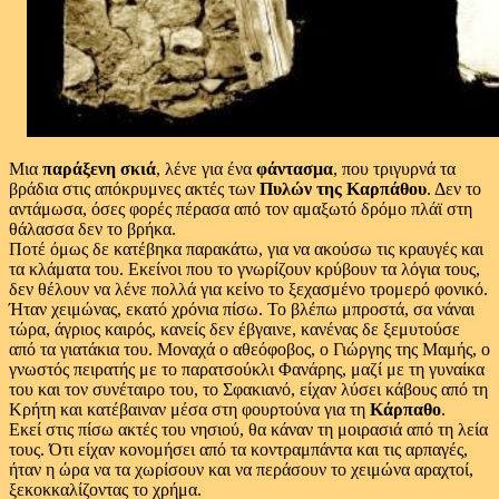
Μια
παράξενη σκιά
, λένε για ένα
φάντασμα
, που τριγυρνά τα
βράδια στις απόκρυμνες ακτές των
Πυλών της Καρπάθου
. Δεν το
αντάμωσα, όσες φορές πέρασα από τον αμαξωτό δρόμο πλάϊ στη
θάλασσα δεν το βρήκα.
Ποτέ όμως δε κατέβηκα παρακάτω, για να ακούσω τις κραυγές και
τα κλάματα του. Εκείνοι που το γνωρίζουν κρύβουν τα λόγια τους,
δεν θέλουν να λένε πολλά για κείνο το ξεχασμένο τρομερό φονικό.
Ήταν χειμώνας, εκατό χρόνια πίσω. Το βλέπω μπροστά, σα νάναι
τώρα, άγριος καιρός, κανείς δεν έβγαινε, κανένας δε ξεμυτούσε
από τα γιατάκια του. Μοναχά ο αθεόφοβος, ο Γιώργης της Μαμής, ο
γνωστός πειρατής με το παρατσούκλι Φανάρης, μαζί με τη γυναίκα
του και τον συνέταιρο του, το Σφακιανό, είχαν λύσει κάβους από τη
Κρήτη και κατέβαιναν μέσα στη φουρτούνα για τη
Κάρπαθο
.
Εκεί στις πίσω ακτές του νησιού, θα κάναν τη μοιρασιά από τη λεία
τους. Ότι είχαν κονομήσει από τα κοντραμπάντα και τις αρπαγές,
ήταν η ώρα να τα χωρίσουν και να περάσουν το χειμώνα αραχτοί,
ξεκοκκαλίζοντας το χρήμα.