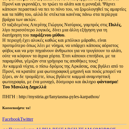
Προνί και γκρινιάζει, το τρώει το αλάτι και η μοναξιά. Ψάχνει
κάποιον περαστικό να πει το πόνο του, να ξομολογηθεί τις αμαρτίες
και τα πάθη του, αλλά δε στέκεται κανένας πάνω στα περίεργα
βράχια των ακτών.
Ο ταξιδεμένος Απερίτης Γιώργος Νισύριος, γαμπρός στις
Πυλές
,
λίγο περισσότερο λογικός, δίνει μια άλλη εξήγηση για τη
διατήρηση του
παράξενου μύθου
.
Η περιοχή έχει αλυκές καθώς και μπόλικο μάραθο, είναι
προτιμότερο όπως λέει με νόημα, να υπάρχει κάποιος αόριστος
φόβος και να μην πηγαίνουν άνθρωποι για να τρυγίσουν το αλάτι,
ούτε να κόψουν τα άγρια χόρτα. Έτσι κάποιοι επιτήδιοι, με τα
παραμύθια, γέμιζαν στα γρήγορα τις αποθήκες τους!
Αν καμμιά νύχτα, ο πίσω δρόμος της Αρκάσας, σας βγάλει από το
Προνί, να κρατάτε μια φωτογραφική μηχανή και ποιός μπορεί να
ξέρει, αν δε τρομάξετε, ίσως βγάλετε καμμιά αναμνηστική
φωτογραφία, με ένα μοναχό, δύσμοιρο και άκληρο
φάντασμα
!
Του Μανώλη Δημελλά
ΠΗΓΗ : http://mystiria.gr/fanytasma-pyles-karpathou/
Κοινοποιήστε το!
Facebook
Twitter