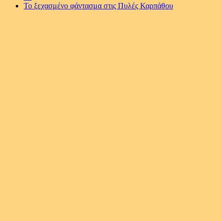
Το ξεχασμένο φάντασμα στις Πυλές Καρπάθου