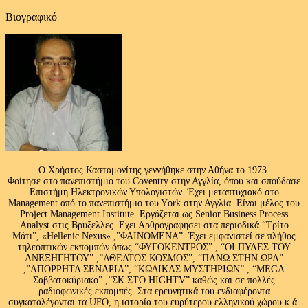
Βιογραφικό
Ο Χρήστος Κασταμονίτης γεννήθηκε στην Αθήνα το 1973.
Φοίτησε στο πανεπιστήμιο του Coventry στην Αγγλία, όπου και σπούδασε
Επιστήμη Ηλεκτρονικών Υπολογιστών. Έχει μεταπτυχιακό στο
Management από το πανεπιστήμιο του Υork στην Αγγλία. Είναι μέλος του
Project Management Institute. Εργάζεται ως Senior Business Process
Analyst στις Βρυξελλες. Εχει Αρθρογραφησει στα περιοδικά “Τρίτο
Μάτι”, «Hellenic Nexus» ,”ΦΑΙΝΟΜΕΝΑ”. Έχει εμφανιστεί σε πλήθος
τηλεοπτικών εκπομπών όπως “ΦΥΓΟΚΕΝΤΡΟΣ” , “ΟΙ ΠΥΛΕΣ ΤΟΥ
ΑΝΕΞΗΓΗΤΟΥ” ,”ΑΘΕΑΤΟΣ ΚΟΣΜΟΣ”, “ΠΑΝΩ ΣΤΗΝ ΩΡΑ”
,”ΑΠΟΡΡΗΤΑ ΣΕΝΑΡΙΑ”, “ΚΩΔΙΚΑΣ ΜΥΣΤΗΡΙΩΝ” , “MEGA
Σαββατοκύριακο” ,”ΣΚ ΣΤΟ HIGHTV” καθώς και σε πολλές
ραδιοφωνικές εκπομπές .Στα ερευνητικά του ενδιαφέροντα
συγκαταλέγονται τα UFO, η ιστορία του ευρύτερου ελληνικού χώρου κ.ά.