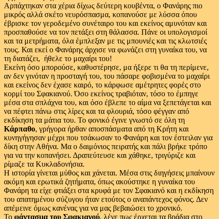
Αρπάχτηκαν στα χέρια δίχως δεύτερη κουβέντα, ο Φανάρης πιο
μικρός αλλά σκέτο νευρόσπασμα, κοπανούσε με λύσσα όπου
έβρισκε τον γεροδεμένο συνέταιρο του και εκείνος αμυνόταν και
προσπαθούσε να τον πετάξει στη θάλασσα. Πάνε οι υπολογισμοί
και τα μετρήματα, όλα έμπλεξαν με τις μπουνιές και τις κλωτσιές
τους. Και εκεί ο Φανάρης άρχισε να φωνάζει στη γυναίκα του, να
τη διατάζει, ήθελε το μαχαίρι του!
Εκείνη όσο μπορούσε, καθυστέρησε, μα ήξερε τι θα τη περίμενε,
αν δεν γινόταν η προσταγή του, του πάσαρε φοβισμένα το μαχαίρι
και εκείνος δεν έχασε καιρό, το κάρφωσε αμέτρητες φορές στο
κορμί του Σφακιανού. Όσο εκείνος τραβιόταν, τόσο το έμπηγε
μέσα στα σπλάχνα του, και όσο έβλεπε το αίμα να ξεπετάγεται και
να πέφτει πάνω στις λίρες και τα φλουριά, τόσο φέγγαν από
εκδίκηση τα μάτια του. Το φονικό έγινε γνωστό σε όλη τη
Κάρπαθο
, γρήγορα ήρθαν αποσπάσματα από τη Κρήτη και
κυνηγήγησαν μέχρι που τσάκωσαν το Φανάρη και τον έστειλαν για
δίκη στην Αθήνα. Μα ο δαιμόνιος πειρατής και πάλι βρήκε τρόπο
για να την κοπανήσει. Δραπεύτευσε και χάθηκε, τριγύριζε και
ρίμαζε τα Κυκλαδονήσια.
Η ιστορία γίνεται μύθος και χάνεται. Μέσα στις διηγήσεις μπαίνουν
ακόμη και ερωτικά ζητήματα, όπως ακούστηκε η γυναίκα του
Φανάρη τα είχε φτιάξει στα κρυφά με τον Σφακιανό και η εκδίκηση
του απατημένου σύζυγου ήταν ετούτος ο αναπάντεχος φόνος. Δεν
απέμεινε όμως κανένας για να μας βεβαιώσει το χρονικό.
Το
φάντασμα του Σφακιανού
, λένε πως έρχεται τα βράδια στο