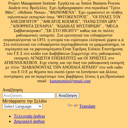
Project Management Institute. Εργάζεται ως Senior Business Process
Analyst στις Βρυξελλες. Εχει Αρθρογραφησει στα περιοδικά “Τρίτο
Μάτι”, «Hellenic Nexus» ,”ΦΑΙΝΟΜΕΝΑ”. Έχει εμφανιστεί σε πλήθος
τηλεοπτικών εκπομπών όπως “ΦΥΓΟΚΕΝΤΡΟΣ” , “ΟΙ ΠΥΛΕΣ ΤΟΥ
ΑΝΕΞΗΓΗΤΟΥ” ,”ΑΘΕΑΤΟΣ ΚΟΣΜΟΣ”, “ΠΑΝΩ ΣΤΗΝ ΩΡΑ”
,”ΑΠΟΡΡΗΤΑ ΣΕΝΑΡΙΑ”, “ΚΩΔΙΚΑΣ ΜΥΣΤΗΡΙΩΝ” , “MEGA
Σαββατοκύριακο” ,”ΣΚ ΣΤΟ HIGHTV” καθώς και σε πολλές
ραδιοφωνικές εκπομπές .Στα ερευνητικά του ενδιαφέροντα
συγκαταλέγονται τα UFO, η ιστορία του ευρύτερου ελληνικού χώρου κ.ά.
Στα συλλεκτικά του ενδιαφέροντα περιλαμβάνονται τα γραμματόσημα, τα
νομίσματα και τα χαρτονομίσματα.Είναι Έφεδρος Ειδικός Επιστήμονας
του Γ.Ε.Σ στο κλάδο των Διαβιβάσεων.Συμμετείχε στις ραδιοφωνικές
εκπομπές ΑΓΝΩΣΤΟΙ ΕΠΙΣΚΕΠΤΕΣ και ΟΙ ΧΡΗΣΤΕΣ στο
ATHENSJUKEBOX .Ειχε επισης και την δική του ραδιοφωνική εκπομπή
με τίτλο “ΔΙΑΒΑΙΝΟΝΤΑΣ ΤΗΝ ΑΝΟΠΑΙΑ ΑΤΡΑΠΟ” στο web radio
του Ε.Ο.Ε με θέματα που σκοπό έχουν να ξυπνήσουν και άλλους
συντρόφους για να περιμένουμε τους βαρβάρους ξένους ή μη.Προσωπικό
email :
kastamonitis@gmail.com
Αναζήτηση
Αναζήτηση
για:
Μετάφραστε την Σελίδα
Powered by
Translate
Τελευταία άρθρα
Δημοφιλή άρθρα