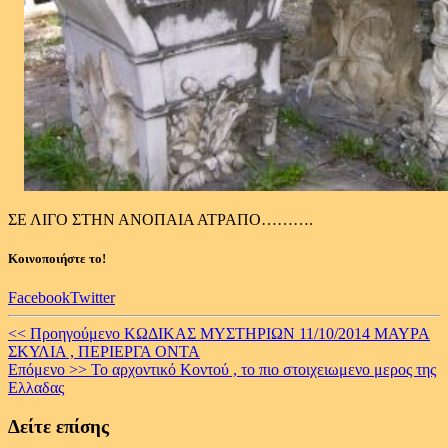
ΣΕ ΛΙΓΟ ΣΤΗΝ ΑΝΟΠΑΙΑ ΑΤΡΑΠΟ……….
Κοινοποιήστε το!
Facebook
Twitter
Continue
<< Προηγούμενο
KΩΔΙΚΑΣ ΜΥΣΤΗΡΙΩΝ 11/10/2014 ΜΑΥΡΑ
ΣΚΥΛΙΑ , ΠΕΡΙΕΡΓΑ ΟΝΤΑ
Reading
Επόμενο >>
Το αρχοντικό Κοντού , το πιο στοιχειωμενο μερος της
Ελλαδας
Δείτε επίσης