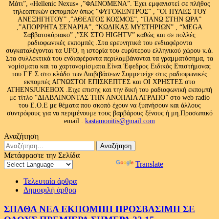
Μάτι”, «Hellenic Nexus» ,”ΦΑΙΝΟΜΕΝΑ”. Έχει εμφανιστεί σε πλήθος
τηλεοπτικών εκπομπών όπως “ΦΥΓΟΚΕΝΤΡΟΣ” , “ΟΙ ΠΥΛΕΣ ΤΟΥ
ΑΝΕΞΗΓΗΤΟΥ” ,”ΑΘΕΑΤΟΣ ΚΟΣΜΟΣ”, “ΠΑΝΩ ΣΤΗΝ ΩΡΑ”
,”ΑΠΟΡΡΗΤΑ ΣΕΝΑΡΙΑ”, “ΚΩΔΙΚΑΣ ΜΥΣΤΗΡΙΩΝ” , “MEGA
Σαββατοκύριακο” ,”ΣΚ ΣΤΟ HIGHTV” καθώς και σε πολλές
ραδιοφωνικές εκπομπές .Στα ερευνητικά του ενδιαφέροντα
συγκαταλέγονται τα UFO, η ιστορία του ευρύτερου ελληνικού χώρου κ.ά.
Στα συλλεκτικά του ενδιαφέροντα περιλαμβάνονται τα γραμματόσημα, τα
νομίσματα και τα χαρτονομίσματα.Είναι Έφεδρος Ειδικός Επιστήμονας
του Γ.Ε.Σ στο κλάδο των Διαβιβάσεων.Συμμετείχε στις ραδιοφωνικές
εκπομπές ΑΓΝΩΣΤΟΙ ΕΠΙΣΚΕΠΤΕΣ και ΟΙ ΧΡΗΣΤΕΣ στο
ATHENSJUKEBOX .Ειχε επισης και την δική του ραδιοφωνική εκπομπή
με τίτλο “ΔΙΑΒΑΙΝΟΝΤΑΣ ΤΗΝ ΑΝΟΠΑΙΑ ΑΤΡΑΠΟ” στο web radio
του Ε.Ο.Ε με θέματα που σκοπό έχουν να ξυπνήσουν και άλλους
συντρόφους για να περιμένουμε τους βαρβάρους ξένους ή μη.Προσωπικό
email :
kastamonitis@gmail.com
Αναζήτηση
Αναζήτηση
για:
Μετάφραστε την Σελίδα
Powered by
Translate
Τελευταία άρθρα
Δημοφιλή άρθρα
ΣΠΑΘΑ ΝΕΑ ΕΚΠΟΜΠΗ ΠΡΟΣΒΑΣΙΜΗ ΣΕ