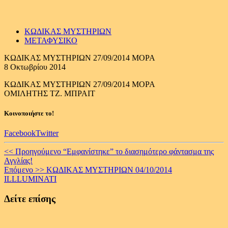
ΚΩΔΙΚΑΣ ΜΥΣΤΗΡΙΩΝ
ΜΕΤΑΦΥΣΙΚΟ
KΩΔΙΚΑΣ ΜΥΣΤΗΡΙΩΝ 27/09/2014 ΜΟΡΑ
8 Οκτωβρίου 2014
KΩΔΙΚΑΣ ΜΥΣΤΗΡΙΩΝ 27/09/2014 ΜΟΡΑ
ΟΜΙΛΗΤΗΣ TZ. MΠΡΑΙΤ
Κοινοποιήστε το!
Facebook
Twitter
Continue
<< Προηγούμενο
“Εμφανίστηκε” το διασημότερο φάντασμα της
Αγγλίας!
Reading
Επόμενο >>
ΚΩΔΙΚΑΣ ΜΥΣΤΗΡΙΩΝ 04/10/2014
ILLLUMINATI
Δείτε επίσης