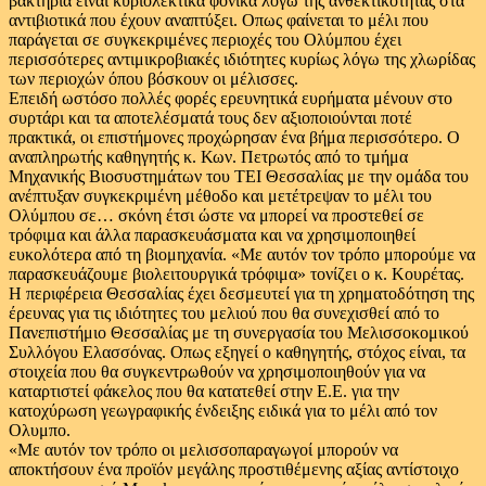
βακτήρια είναι κυριολεκτικά φονικά λόγω της ανθεκτικότητας στα
αντιβιοτικά που έχουν αναπτύξει. Οπως φαίνεται το μέλι που
παράγεται σε συγκεκριμένες περιοχές του Ολύμπου έχει
περισσότερες αντιμικροβιακές ιδιότητες κυρίως λόγω της χλωρίδας
των περιοχών όπου βόσκουν οι μέλισσες.
Επειδή ωστόσο πολλές φορές ερευνητικά ευρήματα μένουν στο
συρτάρι και τα αποτελέσματά τους δεν αξιοποιούνται ποτέ
πρακτικά, οι επιστήμονες προχώρησαν ένα βήμα περισσότερο. Ο
αναπληρωτής καθηγητής κ. Κων. Πετρωτός από το τμήμα
Μηχανικής Βιοσυστημάτων του ΤΕΙ Θεσσαλίας με την ομάδα του
ανέπτυξαν συγκεκριμένη μέθοδο και μετέτρεψαν το μέλι του
Ολύμπου σε… σκόνη έτσι ώστε να μπορεί να προστεθεί σε
τρόφιμα και άλλα παρασκευάσματα και να χρησιμοποιηθεί
ευκολότερα από τη βιομηχανία. «Με αυτόν τον τρόπο μπορούμε να
παρασκευάζουμε βιολειτουργικά τρόφιμα» τονίζει ο κ. Κουρέτας.
Η περιφέρεια Θεσσαλίας έχει δεσμευτεί για τη χρηματοδότηση της
έρευνας για τις ιδιότητες του μελιού που θα συνεχισθεί από το
Πανεπιστήμιο Θεσσαλίας με τη συνεργασία του Μελισσοκομικού
Συλλόγου Ελασσόνας. Οπως εξηγεί ο καθηγητής, στόχος είναι, τα
στοιχεία που θα συγκεντρωθούν να χρησιμοποιηθούν για να
καταρτιστεί φάκελος που θα κατατεθεί στην Ε.Ε. για την
κατοχύρωση γεωγραφικής ένδειξης ειδικά για το μέλι από τον
Ολυμπο.
«Με αυτόν τον τρόπο οι μελισσοπαραγωγοί μπορούν να
αποκτήσουν ένα προϊόν μεγάλης προστιθέμενης αξίας αντίστοιχο