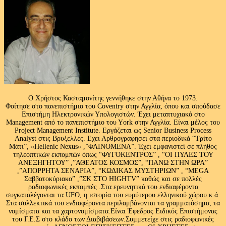
Ο Χρήστος Κασταμονίτης γεννήθηκε στην Αθήνα το 1973.
Φοίτησε στο πανεπιστήμιο του Coventry στην Αγγλία, όπου και σπούδασε
Επιστήμη Ηλεκτρονικών Υπολογιστών. Έχει μεταπτυχιακό στο
Management από το πανεπιστήμιο του Υork στην Αγγλία. Είναι μέλος του
Project Management Institute. Εργάζεται ως Senior Business Process
Analyst στις Βρυξελλες. Εχει Αρθρογραφησει στα περιοδικά “Τρίτο
Μάτι”, «Hellenic Nexus» ,”ΦΑΙΝΟΜΕΝΑ”. Έχει εμφανιστεί σε πλήθος
τηλεοπτικών εκπομπών όπως “ΦΥΓΟΚΕΝΤΡΟΣ” , “ΟΙ ΠΥΛΕΣ ΤΟΥ
ΑΝΕΞΗΓΗΤΟΥ” ,”ΑΘΕΑΤΟΣ ΚΟΣΜΟΣ”, “ΠΑΝΩ ΣΤΗΝ ΩΡΑ”
,”ΑΠΟΡΡΗΤΑ ΣΕΝΑΡΙΑ”, “ΚΩΔΙΚΑΣ ΜΥΣΤΗΡΙΩΝ” , “MEGA
Σαββατοκύριακο” ,”ΣΚ ΣΤΟ HIGHTV” καθώς και σε πολλές
ραδιοφωνικές εκπομπές .Στα ερευνητικά του ενδιαφέροντα
συγκαταλέγονται τα UFO, η ιστορία του ευρύτερου ελληνικού χώρου κ.ά.
Στα συλλεκτικά του ενδιαφέροντα περιλαμβάνονται τα γραμματόσημα, τα
νομίσματα και τα χαρτονομίσματα.Είναι Έφεδρος Ειδικός Επιστήμονας
του Γ.Ε.Σ στο κλάδο των Διαβιβάσεων.Συμμετείχε στις ραδιοφωνικές