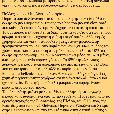
με το ονομαστό Manuka με προφανή οικονομικά οφέλη συνολικά
για την οικονομία της Θεσσαλίας» καταλήγει ο κ. Κουρέτας.
Πολλές οι ποικιλίες, λίγο το θυμαρίσιο
Παρά τα όσα δηλώνονται στα σημεία πώλησης, δεν είναι όλο το
ελληνικό μέλι θυμαρίσιο. Επίσης το είδος του μελιού είναι αυτό
που καθορίζει πόσο σύντομα θα ζαχαρώσει και όχι η ποιότητά του.
Το θυμαρίσιο μέλι οφείλει τη διασημότητά του στο ότι είναι έντονα
αρωματικό και έχει ευχάριστη γεύση και γι’ αυτό πολλές φορές
χρησιμοποιείται για την παρασκευή μειγμάτων μελιού. Στην
πραγματικότητα το μέλι από θυμάρι που ανθίζει 30-40 ημέρες τον
χρόνο οπότε και δίνει τροφή στις μέλισσες αποτελεί το 10% της
ελληνικής παραγωγής μελιού. Κρυσταλλώνει μέσα σε 6-18 μήνες
από την ημερομηνία παραγωγής του. Το 65% της ελληνικής
παραγωγής μελιού είναι πευκόμελο και προέρχεται από μέλισσες
που έχουν τραφεί με τις μελιτώδεις εκκρίσεις του εντόμου
Marchalina hellenica των πεύκων. Δεν είναι πολύ γλυκό γιατί έχει
χαμηλή περιεκτικότητα ζαχάρων και περιέχει πολλά μέταλλα και
ιχνοστοιχεία. Τα αμιγή πευκόμελα μπορούν να παραμείνουν
ρευστά περίπου ένα χρόνο.
Το μέλι ελάτης φτάνει μόλις το 5% της ελληνικής παραγωγής
μελιού και θεωρείται ένα από τα πιο γευστικά. Προέρχεται από τις
ορεινές περιοχές της Eυρυτανίας, της Πίνδου, του Oλύμπου, της
Βοιωτίας, από τα βουνά Mαίναλο, Πάρνωνα, Ελικώνα και Xελμό
στην Πελοπόννησο και από την Πάρνηθα στην Aττική. Επίσης οι