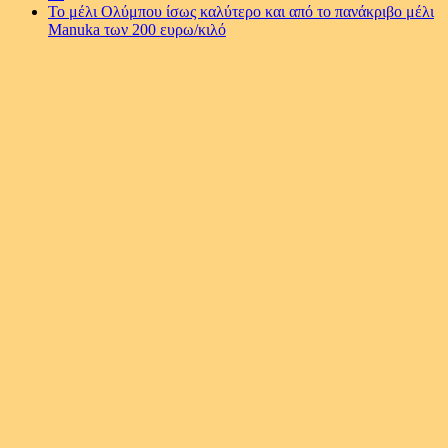
Το μέλι Ολύμπου ίσως καλύτερο και από το πανάκριβο μέλι
Manuka των 200 ευρω/κιλό