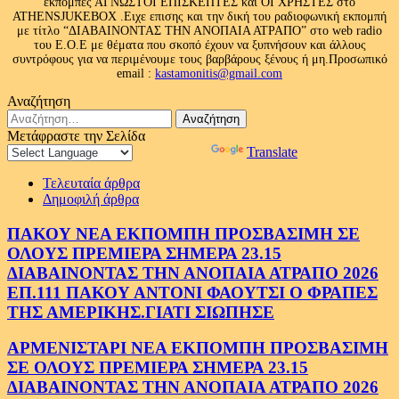
εκπομπές ΑΓΝΩΣΤΟΙ ΕΠΙΣΚΕΠΤΕΣ και ΟΙ ΧΡΗΣΤΕΣ στο
ATHENSJUKEBOX .Ειχε επισης και την δική του ραδιοφωνική εκπομπή
με τίτλο “ΔΙΑΒΑΙΝΟΝΤΑΣ ΤΗΝ ΑΝΟΠΑΙΑ ΑΤΡΑΠΟ” στο web radio
του Ε.Ο.Ε με θέματα που σκοπό έχουν να ξυπνήσουν και άλλους
συντρόφους για να περιμένουμε τους βαρβάρους ξένους ή μη.Προσωπικό
email :
kastamonitis@gmail.com
Αναζήτηση
Αναζήτηση
για:
Μετάφραστε την Σελίδα
Powered by
Translate
Τελευταία άρθρα
Δημοφιλή άρθρα
ΠΑΚΟΥ ΝΕΑ ΕΚΠΟΜΠΗ ΠΡΟΣΒΑΣΙΜΗ ΣΕ
ΟΛΟΥΣ ΠΡΕΜΙΕΡΑ ΣΗΜΕΡΑ 23.15
ΔΙΑΒΑΙΝΟΝΤΑΣ ΤΗΝ ΑΝΟΠΑΙΑ ΑΤΡΑΠΟ 2026
ΕΠ.111 ΠΑΚΟΥ ΑΝΤΟΝΙ ΦΑΟΥΤΣΙ Ο ΦΡΑΠΕΣ
ΤΗΣ ΑΜΕΡΙΚΗΣ.ΓΙΑΤΙ ΣΙΩΠΗΣΕ
ΑΡΜΕΝΙΣΤΑΡΙ ΝΕΑ ΕΚΠΟΜΠΗ ΠΡΟΣΒΑΣΙΜΗ
ΣΕ ΟΛΟΥΣ ΠΡΕΜΙΕΡΑ ΣΗΜΕΡΑ 23.15
ΔΙΑΒΑΙΝΟΝΤΑΣ ΤΗΝ ΑΝΟΠΑΙΑ ΑΤΡΑΠΟ 2026