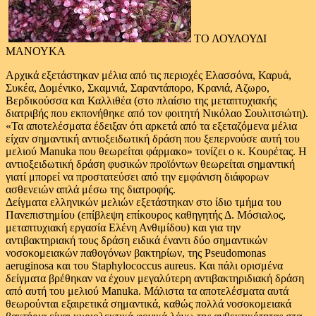
ΤΟ ΛΟΥΛΟΥΔΙ
ΜΑΝΟΥΚΑ
Αρχικά εξετάστηκαν μέλια από τις περιοχές Ελασσόνα, Καρυά,
Συκέα, Δομένικο, Σκαμνιά, Σαραντάπορο, Κρανιά, Αζωρο,
Βερδικούσσα και Καλλιθέα (στο πλαίσιο της μεταπτυχιακής
διατριβής που εκπονήθηκε από τον φοιτητή Νικόλαο Σουλιτσιώτη).
«Τα αποτελέσματα έδειξαν ότι αρκετά από τα εξεταζόμενα μέλια
είχαν σημαντική αντιοξειδωτική δράση που ξεπερνούσε αυτή του
μελιού Manuka που θεωρείται φάρμακο» τονίζει ο κ. Κουρέτας. Η
αντιοξειδωτική δράση φυσικών προϊόντων θεωρείται σημαντική
γιατί μπορεί να προστατεύσει από την εμφάνιση διάφορων
ασθενειών απλά μέσω της διατροφής.
Δείγματα ελληνικών μελιών εξετάστηκαν στο ίδιο τμήμα του
Πανεπιστημίου (επίβλεψη επίκουρος καθηγητής Δ. Μόσιαλος,
μεταπτυχιακή εργασία Ελένη Ανθιμίδου) και για την
αντιβακτηριακή τους δράση ειδικά έναντι δύο σημαντικών
νοσοκομειακών παθογόνων βακτηρίων, της Pseudomonas
aeruginosa και του Staphylococcus aureus. Και πάλι ορισμένα
δείγματα βρέθηκαν να έχουν μεγαλύτερη αντιβακτηριδιακή δράση
από αυτή του μελιού Manuka. Mάλιστα τα αποτελέσματα αυτά
θεωρούνται εξαιρετικά σημαντικά, καθώς πολλά νοσοκομειακά