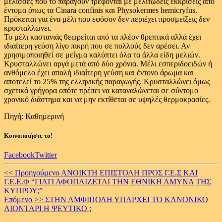
μέλισσες που το παράγουν τρέφονται με μελιτώδεις εκκρίσεις από
έντομα όπως τα Cinara confinis και Physokermes hemicryfus.
Πρόκειται για ένα μέλι που εφόσον δεν περιέχει προσμείξεις δεν
κρυσταλλώνει.
Το μέλι καστανιάς θεωρείται από τα πλέον θρεπτικά αλλά έχει
ιδιαίτερη γεύση λίγο πικρή που σε πολλούς δεν αρέσει. Αν
χρησιμοποιηθεί σε μείγμα καλύπτει όλα τα άλλα είδη μελιών.
Κρυσταλλώνει αργά μετά από δύο χρόνια. Μέλι εσπεριδοειδών ή
ανθόμελο έχει απαλή ιδιαίτερη γεύση και έντονο άρωμα και
αποτελεί το 25% της ελληνικής παραγωγής. Κρυσταλλώνει όμως
σχετικά γρήγορα οπότε πρέπει να καταναλώνεται σε σύντομο
χρονικό διάστημα και να μην εκτίθεται σε υψηλές θερμοκρασίες.
Πηγή: Καθημερινή
Κοινοποιήστε το!
Facebook
Twitter
Continue
<< Προηγούμενο
ΑΝΟΙΚΤΗ ΕΠΙΣΤΟΛΗ ΠΡΟΣ Γ.Ε.Σ ΚΑΙ
Γ.Ε.Ε.Φ “ΓΙΑΤΙ ΑΦΟΠΛΙΖΕΤΑΙ ΤΗΝ ΕΘΝΙΚΗ ΑΜΥΝΑ ΤΗΣ
Reading
ΚΥΠΡΟΥ;”
Επόμενο >>
ΣΤΗΝ ΑΜΦΙΠΟΛΗ ΥΠΑΡΧΕΙ ΤΟ ΚΑΝΟΝΙΚΟ
ΛΙΟΝΤΑΡΙ Η ΨΕΥΤΙΚΟ ;