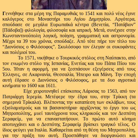
Γ
εννήθηκε στα μέρη της Παραμυθιάς το 1541 και πολύ νέος έγινε
καλόγερος στο Μοναστήρι του Αγίου Δημητρίου. Αργότερα,
σπούδασε σε μεγάλα Ευρωπαϊκά κέντρα (Βενετία, “Πατάβιον”
[Πάδοβα]) φιλολογία, φιλοσοφία και ιατρική. Μετά, συνέχισε στην
Κωνσταντινούπολη λογική, ποίηση, γραμματική και αστρονομία.
Μέχρι τα 39 του χρόνια, σπούδαζε. Από τότε πήρε τον τίτλο του
“Διονύσιος ο Φιλόσοφος”. Σκυλόσοφο τον έλεγαν οι συκοφάντες
και πολέμιοί του.
Το 1571, νικήθηκε ο Τουρκικός στόλος στη Ναύπακτο, από
τον ενωμένο στόλο της Ισπανίας, Ενετίας και του Πάπα Πίου του
5ου. Ήταν η αφορμή, για να ξεσπάσουν εξεγέρσεις από τους
Έλληνες, σε Ακαρνανία, Θεσσαλία, Ήπειρο και Μάνη. Την εποχή
αυτή έδρασε ο Διονύσιος ο Φιλόσοφος, με τα δυο αγροτικά
κινήματα το 1600 και 1611.
Είχε χειροτονηθεί επίσκοπος Λάρισας το 1563, από τον
Πατριάρχη Ιερεμία. Μετέφερε την έδρα του, στην Τρίκκη (τα
σημερινά Τρίκαλα). Βλέποντας την καταπίεση των σκλάβων, τους
εξισλαμισμούς και τα βασανιστήρια·
αρχίζοντας το έργο του ως
Μητροπολίτης, μυεί ταυτόχρονα τους κληρικούς και τον Δεσπότη
Σεραφείμ, για να επαναστατήσουν. Το πρώτο αυτό κίνημα
αποτυγχάνει και ο Δεσπότης Σεραφείμ βρίσκει τραγικό τέλος. Ο
ίδιος φεύγει για Ιταλία. Καθαιρείται από τη θέση του Μητροπολίτη,
για την πράξη του αυτή. Προσπάθησε να διοργανώσει και