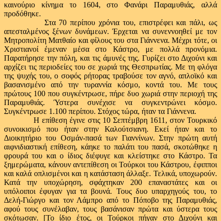
καινούριο κίνημα το 1604, στο Φανάρι Παραμυθιάς, αλλά
προδόθηκε.
Στα 70 περίπου χρόνια του, επιστρέφει και πάλι, ως
απεσταλμένος ξένων δυνάμεων. Έρχεται να συνεννοηθεί με τον
Μητροπολίτη Ματθαίο και φίλους του στα Γιάννενα. Μέχρι τότε, οι
Χριστιανοί έμεναν μέσα στο Κάστρο, με πολλά προνόμια.
Παρατήρησε την πόλη, και τις άμυνές της. Γυρίζει στο Διχούνι και
αρχίζει τις περιοδείες του σε χωριά της Θεσπρωτίας. Με τη φλόγα
της ψυχής του, ο σοφός ρήτορας τραβούσε τον αγνό, απλοϊκό και
βασανισμένο από την τυραννία κόσμο, κοντά του. Με τους
πρώτους 100 που συγκέντρωσε, πήρε δυο χωριά στην περιοχή της
Παραμυθιάς. Ύστερα συνέχισε να συγκεντρώνει κόσμο.
Συγκέντρωσε 1.100 περίπου. Στόχος τώρα, ήταν τα Γιάννενα.
Η επίθεση έγινε στις 10 Σεπτέμβρη 1611, στον Τουρκικό
συνοικισμό που ήταν στην Καλούτσιανη. Εκεί ήταν και το
Διοικητήριο του Οσμάν-πασά των Γιαννίνων. Στην πρώτη αυτή
αιφνιδιαστική επίθεση, κάηκε το παλάτι του πασά, σκοτώθηκε η
φρουρά του και ο ίδιος διέφυγε και κλείστηκε στο Κάστρο. Τα
ξημερώματα, κάνουν αντεπίθεση οι Τούρκοι του Κάστρου, έφιπποι
και καλά οπλισμένοι και η κατάσταση άλλαξε. Τελικά, υποχωρούν.
Κατά την υποχώρηση, σφάχτηκαν 200 επαναστάτες και οι
υπόλοιποι έφυγαν για τα βουνά. Τους δυο υπαρχηγούς του, το
Δελή-Γιώργο και τον Λάμπρο από το Πόποβο της Παραμυθιάς,
αφού τους συνέλαβαν, τους βασάνισαν πρώτα και ύστερα τους
σκότωσαν. [Το ίδιο έτος, οι Τούρκοι πήγαν στο Διχούνι και