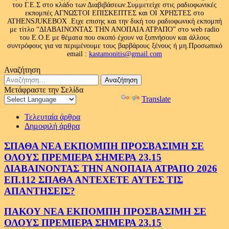
του Γ.Ε.Σ στο κλάδο των Διαβιβάσεων.Συμμετείχε στις ραδιοφωνικές
εκπομπές ΑΓΝΩΣΤΟΙ ΕΠΙΣΚΕΠΤΕΣ και ΟΙ ΧΡΗΣΤΕΣ στο
ATHENSJUKEBOX .Ειχε επισης και την δική του ραδιοφωνική εκπομπή
με τίτλο “ΔΙΑΒΑΙΝΟΝΤΑΣ ΤΗΝ ΑΝΟΠΑΙΑ ΑΤΡΑΠΟ” στο web radio
του Ε.Ο.Ε με θέματα που σκοπό έχουν να ξυπνήσουν και άλλους
συντρόφους για να περιμένουμε τους βαρβάρους ξένους ή μη.Προσωπικό
email :
kastamonitis@gmail.com
Αναζήτηση
Αναζήτηση
για:
Μετάφραστε την Σελίδα
Powered by
Translate
Τελευταία άρθρα
Δημοφιλή άρθρα
ΣΠΑΘΑ ΝΕΑ ΕΚΠΟΜΠΗ ΠΡΟΣΒΑΣΙΜΗ ΣΕ
ΟΛΟΥΣ ΠΡΕΜΙΕΡΑ ΣΗΜΕΡΑ 23.15
ΔΙΑΒΑΙΝΟΝΤΑΣ ΤΗΝ ΑΝΟΠΑΙΑ ΑΤΡΑΠΟ 2026
ΕΠ.112 ΣΠΑΘΑ ΑΝΤΕΧΕΤΕ ΑΥΤΕΣ ΤΙΣ
ΑΠΑΝΤΗΣΕΙΣ?
ΠΑΚΟΥ ΝΕΑ ΕΚΠΟΜΠΗ ΠΡΟΣΒΑΣΙΜΗ ΣΕ
ΟΛΟΥΣ ΠΡΕΜΙΕΡΑ ΣΗΜΕΡΑ 23.15