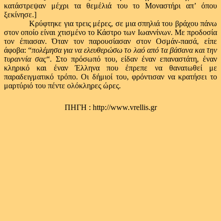
κατάστρεψαν μέχρι τα θεμέλιά του το Μοναστήρι απ’ όπου
ξεκίνησε.]
Κρύφτηκε για τρεις μέρες, σε μια σπηλιά του βράχου πάνω
στον οποίο είναι χτισμένο το Κάστρο των Ιωαννίνων. Με προδοσία
τον έπιασαν. Όταν τον παρουσίασαν στον Οσμάν-πασά, είπε
άφοβα: “
πολέμησα για να ελευθερώσω το λαό από τα βάσανα και την
τυραννία σας
“. Στο πρόσωπό του, είδαν έναν επαναστάτη, έναν
κληρικό και έναν Έλληνα που έπρεπε να θανατωθεί με
παραδειγματικό τρόπο. Οι δήμιοί του, φρόντισαν να κρατήσει το
μαρτύριό του πέντε ολόκληρες ώρες.
ΠΗΓΗ : http://www.vrellis.gr