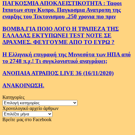
ΠΑΓΚΟΣΜΙΑ ΑΠΟΚΛΕΙΣΤΙΚΟΤΗΤΑ : Ταφοι
Ιπποτων στην Κυπρο. Παγκοσμια Ανατροπη της
εναρξης του Τεκτονισμου .250 χρονια πιο πριν
ΒΟΜΒΑ.ΓΙΑ ΠΟΙΟ ΛΟΓΟ Η ΤΡΑΠΕΖΑ ΤΗΣ
ΕΛΛΑΔΑΣ ΕΚΤΥΠΩΝΕΙ TEST NOTE ΣΕ
ΔΡΑΧΜΕΣ. ΦΕΥΓΟΥΜΕ ΑΠΟ ΤΟ ΕΥΡΩ ?
Η Ελληνική επιγραφή της Μιννεσότα των ΗΠΑ από
το 2748 π.χ.! Τι συγκλονιστικό αναγράφει;
ΑΝΟΠΑΙΑ ΑΤΡΑΠΟΣ LIVE 36 (16/11/2020)
ΑΝΑΚΟΙΝΩΣΗ.
Κατηγορίες
Κατηγορίες
Χρονολογικό αρχείο άρθρων
Χρονολογικό
αρχείο
Βρείτε μας στο Facebook
άρθρων