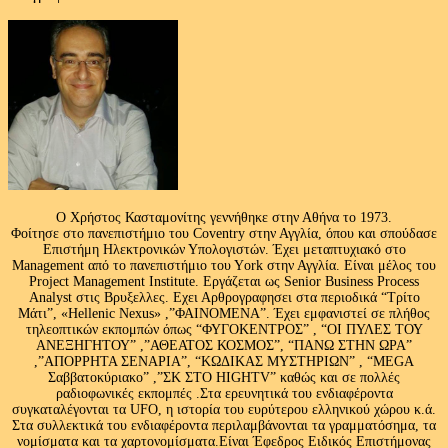
Ο Χρήστος Κασταμονίτης γεννήθηκε στην Αθήνα το 1973.
Φοίτησε στο πανεπιστήμιο του Coventry στην Αγγλία, όπου και σπούδασε
Επιστήμη Ηλεκτρονικών Υπολογιστών. Έχει μεταπτυχιακό στο
Management από το πανεπιστήμιο του Υork στην Αγγλία. Είναι μέλος του
Project Management Institute. Εργάζεται ως Senior Business Process
Analyst στις Βρυξελλες. Εχει Αρθρογραφησει στα περιοδικά “Τρίτο
Μάτι”, «Hellenic Nexus» ,”ΦΑΙΝΟΜΕΝΑ”. Έχει εμφανιστεί σε πλήθος
τηλεοπτικών εκπομπών όπως “ΦΥΓΟΚΕΝΤΡΟΣ” , “ΟΙ ΠΥΛΕΣ ΤΟΥ
ΑΝΕΞΗΓΗΤΟΥ” ,”ΑΘΕΑΤΟΣ ΚΟΣΜΟΣ”, “ΠΑΝΩ ΣΤΗΝ ΩΡΑ”
,”ΑΠΟΡΡΗΤΑ ΣΕΝΑΡΙΑ”, “ΚΩΔΙΚΑΣ ΜΥΣΤΗΡΙΩΝ” , “MEGA
Σαββατοκύριακο” ,”ΣΚ ΣΤΟ HIGHTV” καθώς και σε πολλές
ραδιοφωνικές εκπομπές .Στα ερευνητικά του ενδιαφέροντα
συγκαταλέγονται τα UFO, η ιστορία του ευρύτερου ελληνικού χώρου κ.ά.
Στα συλλεκτικά του ενδιαφέροντα περιλαμβάνονται τα γραμματόσημα, τα
νομίσματα και τα χαρτονομίσματα.Είναι Έφεδρος Ειδικός Επιστήμονας