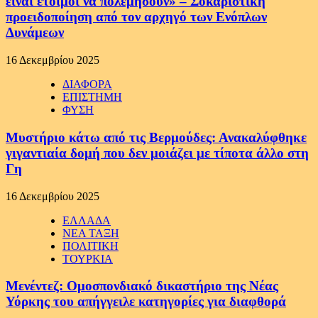
είναι έτοιμοι να πολεμήσουν» – Σοκαριστική
προειδοποίηση από τον αρχηγό των Ενόπλων
Δυνάμεων
16 Δεκεμβρίου 2025
ΔΙΑΦΟΡΑ
ΕΠΙΣΤΗΜΗ
ΦΥΣΗ
Μυστήριο κάτω από τις Βερμούδες: Ανακαλύφθηκε
γιγαντιαία δομή που δεν μοιάζει με τίποτα άλλο στη
Γη
16 Δεκεμβρίου 2025
ΕΛΛΑΔΑ
ΝΕΑ ΤΑΞΗ
ΠΟΛΙΤΙΚΗ
ΤΟΥΡΚΙΑ
Μενέντεζ: Ομοσπονδιακό δικαστήριο της Νέας
Υόρκης του απήγγειλε κατηγορίες για διαφθορά