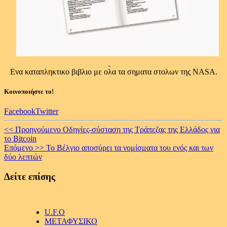
Ενα καταπληκτικο βιβλιο με ολα τα σηματα στολων της NASA.
Κοινοποιήστε το!
Facebook
Twitter
Continue
<< Προηγούμενο
Οδηγίες-σύσταση της Τράπεζας της Ελλάδος για
το Bitcoin
Reading
Επόμενο >>
Το Βέλγιο αποσύρει τα νομίσματα του ενός και των
δύο λεπτών
Δείτε επίσης
U.F.O
ΜΕΤΑΦΥΣΙΚΟ