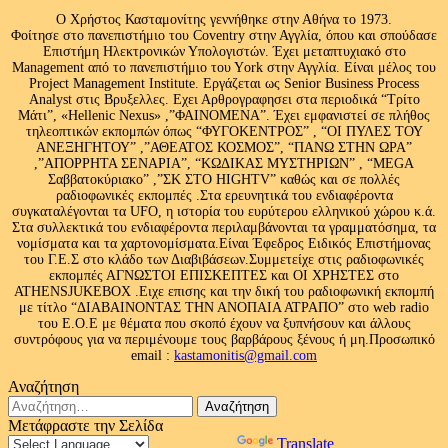
Ο Χρήστος Κασταμονίτης γεννήθηκε στην Αθήνα το 1973.
Φοίτησε στο πανεπιστήμιο του Coventry στην Αγγλία, όπου και σπούδασε
Επιστήμη Ηλεκτρονικών Υπολογιστών. Έχει μεταπτυχιακό στο
Management από το πανεπιστήμιο του Υork στην Αγγλία. Είναι μέλος του
Project Management Institute. Εργάζεται ως Senior Business Process
Analyst στις Βρυξελλες. Εχει Αρθρογραφησει στα περιοδικά “Τρίτο
Μάτι”, «Hellenic Nexus» ,”ΦΑΙΝΟΜΕΝΑ”. Έχει εμφανιστεί σε πλήθος
τηλεοπτικών εκπομπών όπως “ΦΥΓΟΚΕΝΤΡΟΣ” , “ΟΙ ΠΥΛΕΣ ΤΟΥ
ΑΝΕΞΗΓΗΤΟΥ” ,”ΑΘΕΑΤΟΣ ΚΟΣΜΟΣ”, “ΠΑΝΩ ΣΤΗΝ ΩΡΑ”
,”ΑΠΟΡΡΗΤΑ ΣΕΝΑΡΙΑ”, “ΚΩΔΙΚΑΣ ΜΥΣΤΗΡΙΩΝ” , “MEGA
Σαββατοκύριακο” ,”ΣΚ ΣΤΟ HIGHTV” καθώς και σε πολλές
ραδιοφωνικές εκπομπές .Στα ερευνητικά του ενδιαφέροντα
συγκαταλέγονται τα UFO, η ιστορία του ευρύτερου ελληνικού χώρου κ.ά.
Στα συλλεκτικά του ενδιαφέροντα περιλαμβάνονται τα γραμματόσημα, τα
νομίσματα και τα χαρτονομίσματα.Είναι Έφεδρος Ειδικός Επιστήμονας
του Γ.Ε.Σ στο κλάδο των Διαβιβάσεων.Συμμετείχε στις ραδιοφωνικές
εκπομπές ΑΓΝΩΣΤΟΙ ΕΠΙΣΚΕΠΤΕΣ και ΟΙ ΧΡΗΣΤΕΣ στο
ATHENSJUKEBOX .Ειχε επισης και την δική του ραδιοφωνική εκπομπή
με τίτλο “ΔΙΑΒΑΙΝΟΝΤΑΣ ΤΗΝ ΑΝΟΠΑΙΑ ΑΤΡΑΠΟ” στο web radio
του Ε.Ο.Ε με θέματα που σκοπό έχουν να ξυπνήσουν και άλλους
συντρόφους για να περιμένουμε τους βαρβάρους ξένους ή μη.Προσωπικό
email :
kastamonitis@gmail.com
Αναζήτηση
Αναζήτηση
για:
Μετάφραστε την Σελίδα
Powered by
Translate