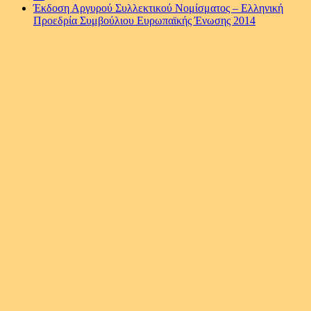
Έκδοση Αργυρού Συλλεκτικού Νομίσματος – Ελληνική
Προεδρία Συμβούλιου Ευρωπαϊκής Ένωσης 2014