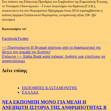
Στο πλαίσιο της Ελληνικής Προεδρίας του Συμβουλίου της Ευρωπαϊκής Ένωσης,
το Υπουργείο Οικονομικών – Γενικό Λογιστήριο του Κράτους (Γ.Λ.Κ.),
ανακοινώνει ότι στο Νομισματικό Πρόγραμμα έτους 2014 περιλαμβάνεται η
έκδοση Αργυρού Συλλεκτικού Νομίσματος, ονομαστικής αξίας 10€. (βλ.
ανωτέρω).
Κοινοποιήστε το!
Facebook
Twitter
Continue
<< Προηγούμενο
Η Ryanair απέσυρε από το διαφημιστικό της
βίντεο την σημαία της Κρήτης!
Reading
Επόμενο >>
Alpha Bank κατά τρόικας: Αφήστε μας επιτέλους να
αναπνεύσουμε
Δείτε επίσης
ΕΚΠΟΜΠΕΣ ΚΑΣΤΑΜΟΝΙΤΗΣ
ΕΛΛΑΔΑ
ΝΕΑ ΕΚΠΟΜΠΗ ΜΟΝΟ ΓΙΑ ΜΕΛΗ Η
ΑΝΕΙΠΩΤΗ ΙΣΤΟΡΙΑ ΤΗΣ ΑΝΘΡΩΠΟΤΗΤΑΣ Β