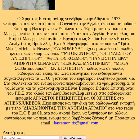
Ο Χρήστος Κασταμονίτης γεννήθηκε στην Αθήνα το 1973.
Φοίτησε στο πανεπιστήμιο του Coventry στην Αγγλία, όπου και σπούδασε
Επιστήμη Ηλεκτρονικών Υπολογιστών. Έχει μεταπτυχιακό στο
Management από το πανεπιστήμιο του Υork στην Αγγλία. Είναι μέλος του
Project Management Institute. Εργάζεται ως Senior Business Process
Analyst στις Βρυξελλες. Εχει Αρθρογραφησει στα περιοδικά “Τρίτο
Μάτι”, «Hellenic Nexus» ,”ΦΑΙΝΟΜΕΝΑ”. Έχει εμφανιστεί σε πλήθος
τηλεοπτικών εκπομπών όπως “ΦΥΓΟΚΕΝΤΡΟΣ” , “ΟΙ ΠΥΛΕΣ ΤΟΥ
ΑΝΕΞΗΓΗΤΟΥ” ,”ΑΘΕΑΤΟΣ ΚΟΣΜΟΣ”, “ΠΑΝΩ ΣΤΗΝ ΩΡΑ”
,”ΑΠΟΡΡΗΤΑ ΣΕΝΑΡΙΑ”, “ΚΩΔΙΚΑΣ ΜΥΣΤΗΡΙΩΝ” , “MEGA
Σαββατοκύριακο” ,”ΣΚ ΣΤΟ HIGHTV” καθώς και σε πολλές
ραδιοφωνικές εκπομπές .Στα ερευνητικά του ενδιαφέροντα
συγκαταλέγονται τα UFO, η ιστορία του ευρύτερου ελληνικού χώρου κ.ά.
Στα συλλεκτικά του ενδιαφέροντα περιλαμβάνονται τα γραμματόσημα, τα
νομίσματα και τα χαρτονομίσματα.Είναι Έφεδρος Ειδικός Επιστήμονας
του Γ.Ε.Σ στο κλάδο των Διαβιβάσεων.Συμμετείχε στις ραδιοφωνικές
εκπομπές ΑΓΝΩΣΤΟΙ ΕΠΙΣΚΕΠΤΕΣ και ΟΙ ΧΡΗΣΤΕΣ στο
ATHENSJUKEBOX .Ειχε επισης και την δική του ραδιοφωνική εκπομπή
με τίτλο “ΔΙΑΒΑΙΝΟΝΤΑΣ ΤΗΝ ΑΝΟΠΑΙΑ ΑΤΡΑΠΟ” στο web radio
του Ε.Ο.Ε με θέματα που σκοπό έχουν να ξυπνήσουν και άλλους
συντρόφους για να περιμένουμε τους βαρβάρους ξένους ή μη.Προσωπικό
email :
kastamonitis@gmail.com
Αναζήτηση
Αναζήτηση