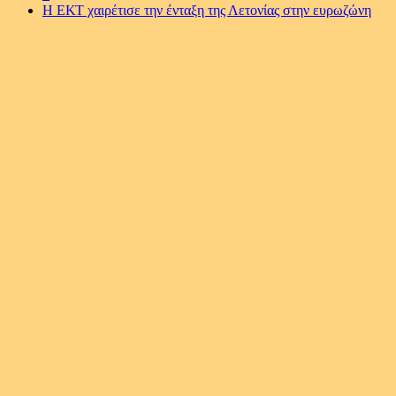
Η ΕΚΤ χαιρέτισε την ένταξη της Λετονίας στην ευρωζώνη