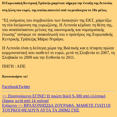
Η Ευρωπαϊκή Κεντρική Τράπεζα χαιρέτισε σήμερα την ένταξη της Λετονίας
στη ζώνη του ευρώ, της οποίας αποτελεί από τα μεσάνυχτα το 18ο μέλος.
“Εξ ονόματος του συμβουλίου των διοικητών της ΕΚΤ, χαιρετίζω
τη νέα διεύρυνση της ευρωζώνης. Η Λετονία κέρδισε τη θέση της,
του αναπόσπαστου μέλους της οικονομικής και νομισματικής
ένωσης” ανέφερε σε ανακοίνωσή του ο πρόεδρος της Ευρωπαϊκής
Κεντρικής Τράπεζας Μάριο Ντράγκι.
Η Λετονία είναι η δεύτερη χώρα της Βαλτικής και η τέταρτη πρώην
κομμουνιστική που υιοθετεί το ευρώ, μετά τη Σλοβενία το 2007, τη
Σλοβακία το 2009 και την Εσθονία το 2011.
ΠΗΓΗ : ΑΠΕ
Κοινοποιήστε το!
Facebook
Twitter
Continue
<< Προηγούμενο
ΕΓΙΝΕ! Η πρώτη βολή S-300 από ελληνικό
έδαφος μετά από 14 χρόνια!
Reading
Επόμενο >>
ΒΡΑΧΟΝΗΣΙΔΑ ΖΟΥΡΑΦΑ. ΜΑΘΕΤΕ ΓΙΑΤΙ ΟΙ
ΤΟΥΡΚΟΙ ΘΕΛΟΥΝ ΑΥΤΑ ΤΑ 200Μ2 ΓΗΣ