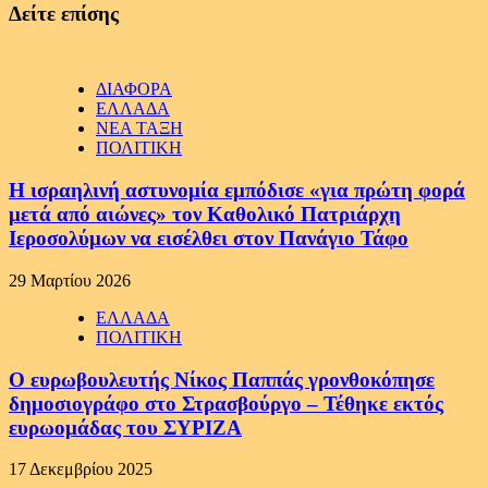
Δείτε επίσης
ΔΙΑΦΟΡΑ
ΕΛΛΑΔΑ
ΝΕΑ ΤΑΞΗ
ΠΟΛΙΤΙΚΗ
Η ισραηλινή αστυνομία εμπόδισε «για πρώτη φορά
μετά από αιώνες» τον Καθολικό Πατριάρχη
Ιεροσολύμων να εισέλθει στον Πανάγιο Τάφο
29 Μαρτίου 2026
ΕΛΛΑΔΑ
ΠΟΛΙΤΙΚΗ
Ο ευρωβουλευτής Νίκος Παππάς γρονθοκόπησε
δημοσιογράφο στο Στρασβούργο – Τέθηκε εκτός
ευρωομάδας του ΣΥΡΙΖΑ
17 Δεκεμβρίου 2025