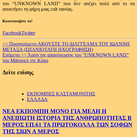
του “UNKNOWN LAND” που δεν απέχει πολύ από το να
αποκτήσει τη φήμη μιας cult ταινίας.
Κοινοποιήστε το!
Facebook
Twitter
Continue
<< Προηγούμενο
ΑΚΟΥΣΤΕ ΤΟ ΔΙΑΓΓΕΛΜΑ ΤΟΥ ΙΩΑΝΝΗ
ΜΕΤΑΞΑ (ΣΠΑΝΙΟΤΑΤΗ ΗΧΟΓΡΑΦΗΣΗ)
Reading
Επόμενο >>
Άρση της απαγόρευσης του ”UNKNOWN LAND”
του Μάνουελ ντε Κόκο
Δείτε επίσης
ΕΚΠΟΜΠΕΣ ΚΑΣΤΑΜΟΝΙΤΗΣ
ΕΛΛΑΔΑ
ΝΕΑ ΕΚΠΟΜΠΗ ΜΟΝΟ ΓΙΑ ΜΕΛΗ Η
ΑΝΕΙΠΩΤΗ ΙΣΤΟΡΙΑ ΤΗΣ ΑΝΘΡΩΠΟΤΗΤΑΣ Β
ΜΕΡΟΣ ΕΠ.61 ΤΑ ΠΡΩΤΟΚΟΛΛΑ ΤΩΝ ΣΟΦΩΝ
ΤΗΣ ΣΙΩΝ Α ΜΕΡΟΣ