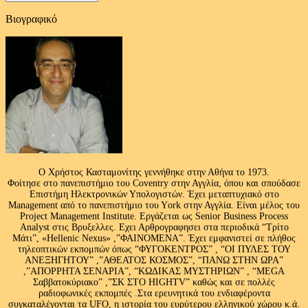
Βιογραφικό
Ο Χρήστος Κασταμονίτης γεννήθηκε στην Αθήνα το 1973.
Φοίτησε στο πανεπιστήμιο του Coventry στην Αγγλία, όπου και σπούδασε
Επιστήμη Ηλεκτρονικών Υπολογιστών. Έχει μεταπτυχιακό στο
Management από το πανεπιστήμιο του Υork στην Αγγλία. Είναι μέλος του
Project Management Institute. Εργάζεται ως Senior Business Process
Analyst στις Βρυξελλες. Εχει Αρθρογραφησει στα περιοδικά “Τρίτο
Μάτι”, «Hellenic Nexus» ,”ΦΑΙΝΟΜΕΝΑ”. Έχει εμφανιστεί σε πλήθος
τηλεοπτικών εκπομπών όπως “ΦΥΓΟΚΕΝΤΡΟΣ” , “ΟΙ ΠΥΛΕΣ ΤΟΥ
ΑΝΕΞΗΓΗΤΟΥ” ,”ΑΘΕΑΤΟΣ ΚΟΣΜΟΣ”, “ΠΑΝΩ ΣΤΗΝ ΩΡΑ”
,”ΑΠΟΡΡΗΤΑ ΣΕΝΑΡΙΑ”, “ΚΩΔΙΚΑΣ ΜΥΣΤΗΡΙΩΝ” , “MEGA
Σαββατοκύριακο” ,”ΣΚ ΣΤΟ HIGHTV” καθώς και σε πολλές
ραδιοφωνικές εκπομπές .Στα ερευνητικά του ενδιαφέροντα
συγκαταλέγονται τα UFO, η ιστορία του ευρύτερου ελληνικού χώρου κ.ά.