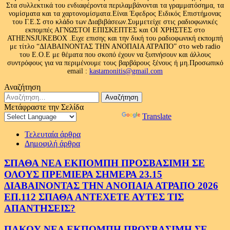
Στα συλλεκτικά του ενδιαφέροντα περιλαμβάνονται τα γραμματόσημα, τα
νομίσματα και τα χαρτονομίσματα.Είναι Έφεδρος Ειδικός Επιστήμονας
του Γ.Ε.Σ στο κλάδο των Διαβιβάσεων.Συμμετείχε στις ραδιοφωνικές
εκπομπές ΑΓΝΩΣΤΟΙ ΕΠΙΣΚΕΠΤΕΣ και ΟΙ ΧΡΗΣΤΕΣ στο
ATHENSJUKEBOX .Ειχε επισης και την δική του ραδιοφωνική εκπομπή
με τίτλο “ΔΙΑΒΑΙΝΟΝΤΑΣ ΤΗΝ ΑΝΟΠΑΙΑ ΑΤΡΑΠΟ” στο web radio
του Ε.Ο.Ε με θέματα που σκοπό έχουν να ξυπνήσουν και άλλους
συντρόφους για να περιμένουμε τους βαρβάρους ξένους ή μη.Προσωπικό
email :
kastamonitis@gmail.com
Αναζήτηση
Αναζήτηση
για:
Μετάφραστε την Σελίδα
Powered by
Translate
Τελευταία άρθρα
Δημοφιλή άρθρα
ΣΠΑΘΑ ΝΕΑ ΕΚΠΟΜΠΗ ΠΡΟΣΒΑΣΙΜΗ ΣΕ
ΟΛΟΥΣ ΠΡΕΜΙΕΡΑ ΣΗΜΕΡΑ 23.15
ΔΙΑΒΑΙΝΟΝΤΑΣ ΤΗΝ ΑΝΟΠΑΙΑ ΑΤΡΑΠΟ 2026
ΕΠ.112 ΣΠΑΘΑ ΑΝΤΕΧΕΤΕ ΑΥΤΕΣ ΤΙΣ
ΑΠΑΝΤΗΣΕΙΣ?
ΠΑΚΟΥ ΝΕΑ ΕΚΠΟΜΠΗ ΠΡΟΣΒΑΣΙΜΗ ΣΕ