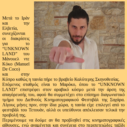
Μετά το Ιράν
και την
Ελβετία,
συνεχίζονται
οι διακρίσεις
για το
“UNKNOWN
LAND” του
Μάνουελ ντε
Κόκο (
Manuel
De Coco
)
και στην
Κύπρο καθώς η ταινία πήρε το βραβείο Καλύτερης Σκηνοθεσίας.
Επόμενος σταθμός είναι το Μαρόκο, όπου το “UNKNOWN
LAND” επιστρέφει στον αραβικό κόσμο μετά την άρση της
απαγόρευσής του, αφού θα συμμετέχει στο επίσημο διαγωνιστικό
τμήμα του Διεθνούς Κινηματογραφικού Φεστιβάλ της Σαχάρα.
Λίγους μήνες πριν, στην ίδια χώρα, η ταινία είχε επιλεγεί από το
φεστιβάλ του Τετουάν, αλλά οι υπεύθυνοι απέκλεισαν τελικά την
προβολή της.
Περιμένουμε να δούμε αν θα προβληθεί στις κινηματογραφικές
αίθουσες, ενώ αναμένεται και συνέχεια στο περιπετειώδες ταξίδι