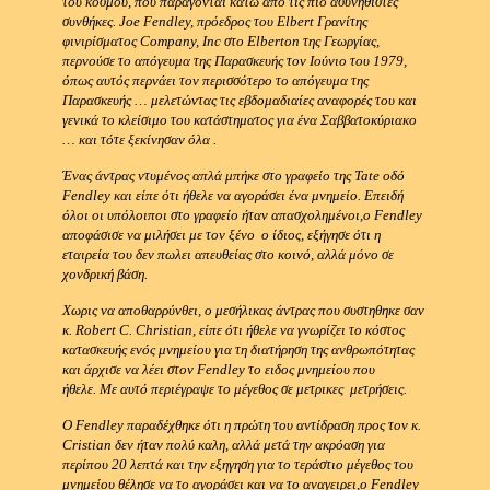
του κόσμου, που παράγονται κάτω από τις πιο ασυνήθιστες
συνθήκες.
Joe Fendley, πρόεδρος του Elbert Γρανίτης
φινιρίσματος Company, Inc στο Elberton της Γεωργίας,
περνούσε το απόγευμα της Παρασκευής τον Ιούνιο του 1979,
όπως αυτός περνάει τον περισσότερο το απόγευμα της
Παρασκευής … μελετώντας τις εβδομαδιαίες αναφορές του και
γενικά το κλείσιμο του κατάστηματος για ένα Σαββατοκύριακο
… και τότε ξεκίνησαν όλα .
Ένας άντρας ντυμένος απλά μπήκε στο γραφείο της Tate οδό
Fendley και είπε ότι ήθελε να αγοράσει ένα μνημείο.
Επειδή
όλοι οι υπόλοιποι στο γραφείο ήταν απασχολημένοι,ο Fendley
αποφάσισε να μιλήσει με τον ξένο ο ίδιος, εξήγησε ότι η
εταιρεία του δεν πωλει απευθείας στο κοινό, αλλά μόνο σε
χονδρική βάση.
Χωρις να αποθαρρύνθει, ο μεσήλικας άντρας που συστηθηκε σαν
κ. Robert C. Christian, είπε ότι ήθελε να γνωρίζει το κόστος
κατασκευής ενός μνημείου για τη διατήρηση της ανθρωπότητας
και άρχισε να λέει στον Fendley το ειδος μνημείου που
ήθελε.
Με αυτό περιέγραψε το μέγεθος σε μετρικες μετρήσεις.
Ο Fendley παραδέχθηκε ότι η πρώτη του αντίδραση προς τον κ.
Cristian δεν ήταν πολύ καλη, αλλά μετά την ακρόαση για
περίπου 20 λεπτά και την εξηγηση για το τεράστιο μέγεθος του
μνημείου θέλησε να το αγοράσει και να το αναγειρει,ο Fendley