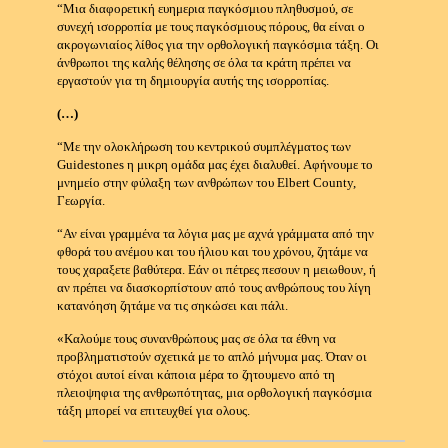
“Μια διαφορετική ευημερια παγκόσμιου πληθυσμού, σε
συνεχή ισορροπία με τους παγκόσμιους πόρους, θα είναι ο
ακρογωνιαίος λίθος για την ορθολογική παγκόσμια τάξη.
Οι
άνθρωποι της καλής θέλησης σε όλα τα κράτη πρέπει να
εργαστούν για τη δημιουργία αυτής της ισορροπίας.
(…)
“Με την ολοκλήρωση του κεντρικού συμπλέγματος των
Guidestones η μικρη ομάδα μας έχει διαλυθεί.
Αφήνουμε το
μνημείο στην φύλαξη των ανθρώπων του Elbert County,
Γεωργία.
“Αν είναι γραμμένα τα λόγια μας με αχνά γράμματα από την
φθορά του ανέμου και του ήλιου και του χρόνου, ζητάμε να
τους χαραξετε βαθύτερα.
Εάν οι πέτρες πεσουν η μειωθουν, ή
αν πρέπει να διασκορπίστουν από τους ανθρώπους του λίγη
κατανόηση
ζητάμε να τις σηκώσει και πάλι.
«Καλούμε τους συνανθρώπους μας σε όλα τα έθνη να
προβληματιστούν σχετικά με το απλό μήνυμα μας.
Όταν οι
στόχοι αυτοί είναι κάποια μέρα το ζητουμενο από τη
πλειοψηφια της ανθρωπότητας, μια ορθολογική παγκόσμια
τάξη μπορεί να επιτευχθεί για ολους.