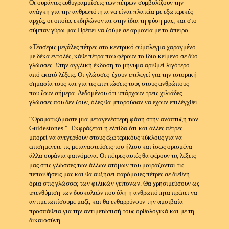
Οι
ουράνιες ευθυγραμμίσεις των πέτρων συμβολίζουν την
ανάγκη για την ανθρωπότητα να είναι πλατεία με εξωτερικές
αρχές, οι οποίες εκδηλώνονται στην ίδια τη φύση μας, και στο
σύμπαν γύρω μας.
Πρέπει να ζούμε σε αρμονία με το άπειρο.
«Τέσσερις μεγάλες πέτρες στο κεντρικό σύμπλεγμα χαραγμένο
με δέκα εντολές, κάθε πέτρα που φέρουν το ίδιο κείμενο σε δύο
γλώσσες.
Στην αγγλική έκδοση το μήνυμα αριθμεί λιγότερο
από εκατό λέξεις.
Οι γλώσσες έχουν επιλεγεί για την ιστορική
σημασία τους και για τις επιπτώσεις τους στους ανθρώπους
που ζουν σήμερα.
Δεδομένου ότι υπάρχουν τρεις χιλιάδες
γλώσσες που δεν ζουν, όλες θα μπορούσαν να εχουν επιλέγχθει.
“Οραματιζόμαστε μια μεταγενέστερη φάση στην ανάπτυξη των
Guidestones “.
Εκφράζεται η ελπίδα ότι και άλλες πέτρες
μπορεί να ανεγερθουν στους εξωτερικόυς κύκλους για να
επισημενετε τις μεταναστεύσεις του ήλιου και ίσως ορισμένα
άλλα ουράνια φαινόμενα.
Οι πέτρες αυτές θα φέρουν τις λέξεις
μας στις γλώσσες των άλλων ατόμων που μοιράζονται τις
πεποιθήσεις μας και θα αυξήσει παρόμοιες πέτρες σε διεθνή
όρια στις γλώσσες των φιλικών γείτονων.
Θα χρησιμεύσουν ως
υπενθύμιση των δυσκολιών που όλη η ανθρωπότητα πρέπει να
αντιμετωπίσουμε μαζί, και θα ενθαρρύνουν την αμοιβαία
προσπάθεια για την αντιμετώπισή τους ορθολογικά και με τη
δικαιοσύνη.