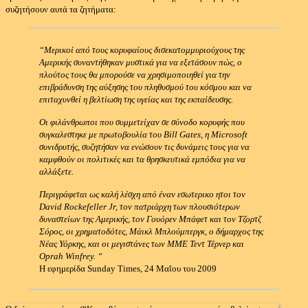
συζητήσουν αυτά τα ζητήματα:
“Μερικοί από τους κορυφαίους δισεκατομμυριούχους της
Αμερικής συναντήθηκαν μυστικά για να εξετάσουν πώς, ο
πλούτος τους θα μπορούσε να χρησιμοποιηθεί για την
επιβράδυνση της αύξησης του πληθυσμού του κόσμου και να
επιταχυνθεί η βελτίωση της υγείας και της εκπαίδευσης.
Οι φιλάνθρωποι που συμμετείχαν σε σύνοδο κορυφής που
συγκαλεστηκε με πρωτοβουλία του Bill Gates, η Microsoft
συνιδρυτής, συζητήσαν να ενώσουν τις δυνάμεις τους για να
καμφθούν οι πολιτικές και τα θρησκευτικά εμπόδια για να
αλλάξετε.
Περιγράφεται ως καλή λέσχη από έναν εσωτερικο ητοι τον
David Rockefeller Jr, τον πατριάρχη των πλουσιότερων
δυναστείων της Αμερικής, τον Γουόρεν Μπάφετ και τον Τζορτζ
Σόρος, οι χρηματοδότες, Μάικλ Μπλούμπεργκ, ο δήμαρχος της
Νέας Υόρκης, και οι μεγιστάνες των ΜΜΕ Τεντ Τέρνερ και
Oprah Winfrey. “
Η εφημερίδα Sunday Times, 24 Μαΐου του 2009