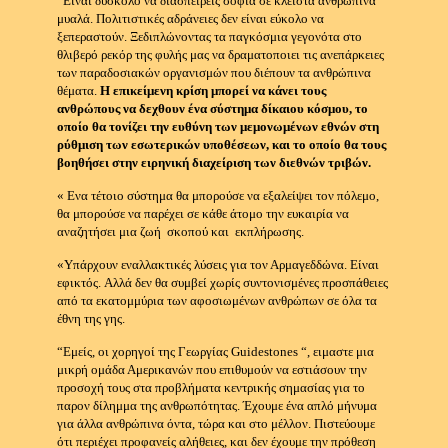
“Είναι δύσκολο να διασπειρεις σοφία σε κλειστά ανθρώπινα
μυαλά.
Πολιτιστικές αδράνειες δεν είναι εύκολο να
ξεπεραστούν.
Ξεδιπλώνοντας τα παγκόσμια γεγονότα στο
θλιβερό ρεκόρ της φυλής μας να δραματοποιει τις ανεπάρκειες
των παραδοσιακών οργανισμών που διέπουν τα ανθρώπινα
θέματα.
Η επικείμενη κρίση μπορεί να κάνει τους
ανθρώπους να δεχθουν ένα σύστημα δίκαιου κόσμου, το
οποίο θα τονίζει την ευθύνη των μεμονωμένων εθνών στη
ρύθμιση των εσωτερικών υποθέσεων, και το οποίο θα τους
βοηθήσει στην ειρηνική διαχείριση των διεθνών τριβών.
« Ενα τέτοιο σύστημα θα μπορούσε να εξαλείψει τον πόλεμο,
θα μπορούσε να παρέχει σε κάθε άτομο την ευκαιρία να
αναζητήσει μια ζωή σκοπού και εκπλήρωσης.
«Υπάρχουν εναλλακτικές λύσεις για τον Αρμαγεδδώνα.
Είναι
εφικτός.
Αλλά δεν θα συμβεί χωρίς συντονισμένες προσπάθειες
από τα εκατομμύρια των αφοσιωμένων ανθρώπων σε όλα τα
έθνη της γης.
“Εμείς, οι χορηγοί της Γεωργίας Guidestones “, ειμαστε μια
μικρή ομάδα Αμερικανών που επιθυμούν να εστιάσουν την
προσοχή τους στα προβλήματα κεντρικής σημασίας για το
παρον δίλημμα της ανθρωπότητας.
Έχουμε ένα απλό μήνυμα
για άλλα ανθρώπινα όντα, τώρα και στο μέλλον.
Πιστεύουμε
ότι περιέχει προφανείς αλήθειες, και δεν έχουμε την πρόθεση