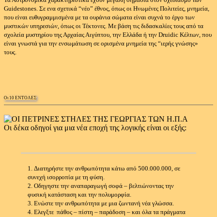
Guidestones.
Σε ενα σχετικά “νέο” έθνος, όπως οι Ηνωμένες Πολιτείες, μνημεία,
που είναι ευθυγραμμισμένα με τα ουράνια σώματα είναι συχνά το έργο των
μυστικών υπηρεσιών, όπως οι Τέκτονες.
Με βάση τις διδασκαλίες τους από τα
σχολεία μυστηρίου της Αρχαίας Αιγύπτου, την Ελλάδα ή την Druidic Κέλτων, που
είναι γνωστά για την ενσωμάτωση σε ορισμένα μνημεία της “ιερής γνώσης»
τους.
Οι 10 ΕΝΤΟΛΕΣ
Οι δέκα οδηγοί για μια νέα εποχή της λογικής είναι οι εξής:
1.
Διατηρήστε την ανθρωπότητα κάτω από 500.000.000, σε
συνεχή ισορροπία με τη φύση.
2.
Οδηγηστε την αναπαραγωγή σοφά – βελτιώνοντας την
φυσική κατάσταση και την πολυμορφία.
3.
Ενώστε την ανθρωπότητα με μια ζωντανή νέα γλώσσα.
4. Ελεγξτε
πάθος – πίστη – παράδοση – και όλα τα πράγματα