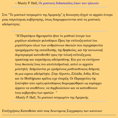
– Manly P. Hall,
Οι μυστικές διδασκαλίες όλων των ηλικιών
Στο “Το μυστικό πεπρωμένο της Αμερικής”,η διοικηση εξηγεί το αρχαίο όνειρο
μιας παγκόσμιας κυβέρνησης, όπως διαμορφωνονται από τις μυστικές
αδελφότητες:
“
Η Παγκόσμια δημοκρατία ήταν το μυστικό όνειρο των
μεγάλων κλασικών φιλοσόφων.
Προς την επίτευξη αυτού του
μεγαλύτερου όλων των ανθρώπινων σκοπών που περιγράφονται
προγράμματα της εκπαίδευσης, της θρησκείας, και την κοινωνική
συμπεριφορά κατευθυνθεί προς την τελική επίτευξη μιας
πρακτικης και παγκόσμιας αδελφοσύνης.
Και για να επιτύχουν
τους σκοπούς τους πιο αποτελεσματικά, αυτοί οι αρχαίοι
μελετητές δεσμεύονται με ορισμένους μυστικιστικους δεσμούς
σε μια ευρεια αδελφότητα.
Στην Αίγυπτο, Ελλάδα, Ινδία, Κίνα
και τα Μυστήριακο κράτος ειχε ύπαρξη. Οι
Παραγγελίες της
ξεκίνησαν απο ιερέις-φιλοσόφους διαμορφώθηκαν ως κυρίαρχο
όργανο να αναθέτουν, να συμβουλεύουν και να κατευθύνουν
τους κυβερνήτες των κρατών. “
-Manly P. Hall,
Το μυστικό πεπρωμένο της Αμερικής
Επεξηγήσεις Κατευθείαν από τους Ανωνυμους Συγγραφεις των κανονων