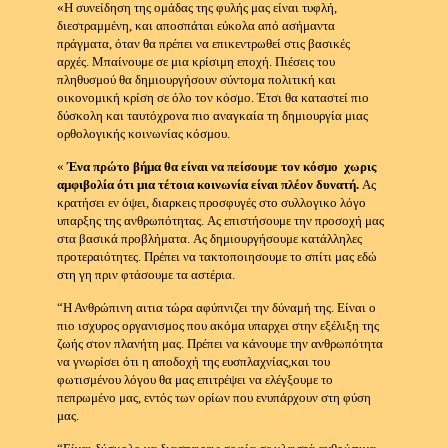
«Η συνείδηση της ομάδας της φυλής μας είναι τυφλή,
διεστραμμένη, και αποσπάται εύκολα από ασήμαντα
πράγματα, όταν θα πρέπει να επικεντρωθεί στις βασικές
αρχές.
Μπαίνουμε σε μια κρίσιμη εποχή.
Πιέσεις του
πληθυσμού θα δημιουργήσουν σύντομα πολιτική και
οικονομική κρίση σε όλο τον κόσμο.
Έτσι θα καταστεί πιο
δύσκολη και ταυτόχρονα πιο αναγκαία τη δημιουργία μιας
ορθολογικής κοινωνίας κόσμου.
«
Ένα πρώτο βήμα θα είναι να πείσουμε τον κόσμο χωρις
αμφιβολία ότι μια τέτοια κοινωνία είναι πλέον δυνατή.
Ας
κρατήσει εν όψει, διαρκεις προσφυγές στο συλλογικο λόγο
υπαρξης της ανθρωπότητας.
Ας επιστήσουμε την προσοχή μας
στα βασικά προβλήματα.
Ας δημιουργήσουμε κατάλληλες
προτεραιότητες.
Πρέπει να τακτοποιησουμε το σπίτι μας εδώ
στη γη πριν φτάσουμε τα αστέρια.
“Η Ανθρώπινη αιτια τώρα αφύπνιζει την δύναμή της.
Είναι ο
πιο ισχυρος οργανισμος που ακόμα υπαρχει στην εξέλιξη της
ζωής στον πλανήτη μας.
Πρέπει να κάνουμε την ανθρωπότητα
να γνωρίσει ότι η αποδοχή της ευσπλαχνίας,και του
φωτισμένου λόγου θα μας επιτρέψει να ελέγξουμε το
πεπρωμένο μας, εντός των ορίων που ενυπάρχουν στη φύση
μας.