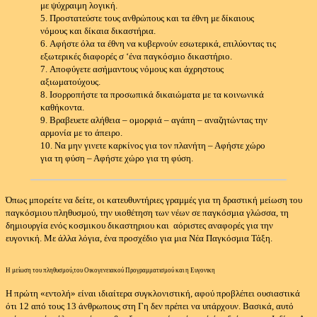
με ψύχραιμη λογική.
5.
Προστατεύστε τους ανθρώπους και τα έθνη με δίκαιους
νόμους και δίκαια δικαστήρια.
6.
Αφήστε όλα τα έθνη να κυβερνούν εσωτερικά, επιλύοντας τις
εξωτερικές διαφορές σ ‘ένα παγκόσμιο δικαστήριο.
7.
Αποφύγετε ασήμαντους νόμους και άχρηστους
αξιωματούχους.
8.
Ισορροπήστε τα προσωπικά δικαιώματα με τα κοινωνικά
καθήκοντα.
9.
Βραβευετε αλήθεια – ομορφιά – αγάπη – αναζητώντας την
αρμονία με το άπειρο.
10.
Να μην γινετε καρκίνος για τον πλανήτη – Αφήστε χώρο
για τη φύση – Αφήστε χώρο για τη φύση.
Όπως μπορείτε να δείτε, οι κατευθυντήριες γραμμές για τη δραστική μείωση του
παγκόσμιου πληθυσμού, την υιοθέτηση των νέων σε παγκόσμια γλώσσα, τη
δημιουργία ενός κοσμικου δικαστηριου και αόριστες αναφορές για την
ευγονική.
Με άλλα λόγια, ένα προσχέδιο για μια Νέα Παγκόσμια Τάξη.
Η μείωση του πληθυσμού,του Οικογενειακού Προγραμματισμού και η Ευγονικη
Η πρώτη «εντολή» είναι ιδιαίτερα συγκλονιστική, αφού προβλέπει ουσιαστικά
ότι 12 από τους 13 άνθρωπους στη Γη δεν πρέπει να υπάρχουν. Βασικά, αυτό