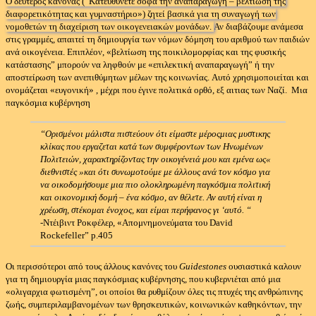
Ο δεύτερος κανόνας (“Κατευθύνετε σοφά την αναπαραγωγή – βελτίωση της
διαφορετικότητας και γυμναστήριο») ζητεί βασικά για τη συναγωγή των
νομοθετών τη διαχείριση των οικογενειακών μονάδων.
Αν διαβάζουμε ανάμεσα
στις γραμμές, απαιτεί τη δημιουργία των νόμων δόμηση του αριθμού των παιδιών
ανά οικογένεια.
Επιπλέον, «βελτίωση της ποικιλομορφίας και της φυσικής
κατάστασης” μπορούν να ληφθούν με «επιλεκτική αναπαραγωγή” ή την
αποστείρωση των ανεπιθύμητων μέλων της κοινωνίας.
Αυτό χρησιμοποιείται και
ονομάζεται
«ευγονική»
, μέχρι που έγινε πολιτικά ορθό, εξ αιτιας των Ναζί.
Μια
παγκόσμια κυβέρνηση
“Ορισμένοι μάλιστα πιστεύουν ότι είμαστε μέροςμιας μυστικης
κλίκας που εργαζεται κατά των συμφέροντων των Ηνωμένων
Πολιτειών, χαρακτηρίζοντας την οικογένειά μου και εμένα ως«
διεθνιστές »και ότι συνωμοτούμε με άλλους ανά τον κόσμο για
να οικοδομήσουμε μια πιο ολοκληρωμένη παγκόσμια πολιτική
και οικονομική δομή – ένα κόσμο, αν θέλετε.
Αν αυτή είναι η
χρέωση, στέκομαι ένοχος, και είμαι περήφανος γι ‘αυτό. “
-Ντέιβιντ Ροκφέλερ, «Απομνημονεύματα του David
Rockefeller” p.405
Οι περισσότεροι από τους άλλους κανόνες του
Guidestones
ουσιαστικά καλουν
για τη δημιουργία μιας παγκόσμιας κυβέρνησης, που κυβερνιέται από μια
«ολιγαρχια φωτισμένη”, οι οποίοι θα ρυθμίζουν όλες τις πτυχές της ανθρώπινης
ζωής, συμπεριλαμβανομένων των θρησκευτικών, κοινωνικών καθηκόντων, την