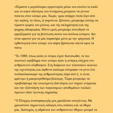
«Είμαστε ο μεγαλύτερος οργανισμός μέσω του οποίου το καλό
και το κακό ιδιότητες του πνεύματος,μπορουν να γίνουν
παίκτες στον κόσμο μας.
Χωρίς εμας υπάρχει πολύ λίγο από
την αγάπη, το έλεος, ή συμπόνια.
Ωστόσο, μπορούμε επίσης να
είμαστε φορείς του μίσους, και της σκληρότητας και της
ψυχρης αδιαφορίας.
Μόνο εμείς μπορούμε συνειδητά να
εργαζόμαστε για τη βελτίωση αυτου του ατελους κόσμου.
Δεν
είναι αρκετό για να μας παρασύρει μόνο με την τρέχουσα.
Η
ορθολογική στον κόσμο του αύριο βρίσκεται πάντα προς τα
πάνω.
“Το 1980, όπως αυτές οι πέτρες είχαν διατυπωθεί, το πιο
πιεστικό πρόβλημα στον κόσμο ήταν η ανάγκη ελέγχου του
ανθρώπινου πληθυσμου.
Στη διάρκεια των τελευταίων αιώνων
της τεχνολογίας και άφθονα καύσιμα επέτρεψαν να γίνει ένα
πολλαπλασιασμό της ανθρωπότητας πέρα από ό, τι είναι
φρόνιμο ή μακροπρόθεσμα βιώσιμη.
Τώρα μπορούμε να
προβλέψουμε την επικείμενη εξάντληση των πηγών ενέργειας
και την εξάντληση των παγκόσμιων αποθεμάτων πολλών
πρώτων υλών ζωτικής σημασίας.
“Ο Έλεγχος αναπαραγωγής μας χρειάζεται επειγόντως.
Θα
χρειαστούν σημαντικές αλλαγές στις στάσεις και τα έθιμα
μας.
Δυστυχώς, η αδράνεια των ανθρώπινων έθιμων μπορεί να