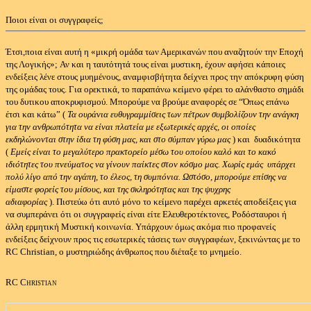
Ποιοι είναι οι συγγραφείς;
Έτσι,ποια είναι αυτή η «μικρή ομάδα των Αμερικανών που αναζητούν την Εποχή
της Λογικής»;
Αν και η ταυτότητά τους είναι μυστικη, έχουν αφήσει κάποιες
ενδείξεις λένε στους μυημένους, αναμφισβήτητα δείχνει προς την απόκρυφη φύση
της ομάδας τους.
Για ορεκτικά, το παραπάνω κείμενο φέρει το αλάνθαστο σημάδι
του δυτικου αποκρυφισμού.
Μπορούμε να βρούμε αναφορές σε “Όπως επάνω
έτσι και κάτω” (
Τα ουράνια ευθυγραμμίσεις των πέτρων συμβολίζουν την ανάγκη
για την ανθρωπότητα να είναι πλατεία με εξωτερικές αρχές, οι οποίες
εκδηλώνονται στην ίδια τη φύση μας, και στο σύμπαν γύρω μας
) και δυαδικότητα
(
Εμείς είναι το μεγαλύτερο πρακτορείο μέσω του οποίου καλό και το κακό
ιδιότητες του πνεύματος να γίνουν παίκτες στον κόσμο μας. Χωρίς εμάς υπάρχει
πολύ λίγο από την αγάπη, το έλεος, τη συμπόνια. Ωστόσο, μπορούμε επίσης να
είμαστε φορείς του μίσους, και της σκληρότητας και της ψυχρης
αδιαφορίας
).
Πιστεύω ότι αυτό μόνο το κείμενο παρέχει αρκετές αποδείξεις για
να συμπεράνει ότι οι συγγραφείς είναι είτε Ελευθεροτέκτονες, Ροδόσταυροι ή
άλλη ερμητική Μυστική κοινωνία.
Υπάρχουν όμως ακόμα πιο προφανείς
ενδείξεις δείχνουν προς τις εσωτερικές τάσεις των συγγραφέων, ξεκινώντας με το
RC Christian, ο μυστηριώδης άνθρωπος που διέταξε το μνημείο.
RC Christian