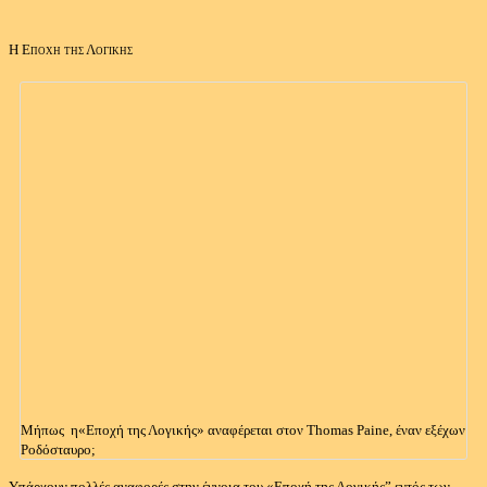
Η Εποχή της Λογικής
Μήπως η«Εποχή της Λογικής» αναφέρεται στον Thomas Paine, έναν εξέχων
Ροδόσταυρο;
Υπάρχουν πολλές αναφορές στην έννοια του «Εποχή της Λογικής” εντός των