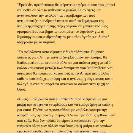
“Εμείς δεν πρεσβεύουμε θεία έμπνευση πέρα αυτόυ που μπορεί
να βρεθεί σε όλα τα ανθρώπινα μυαλά.
Οι σκέψεις μας
αντανακλουν την ανάλυση των προβλημάτων που
αντιμετωπίζει η ανθρωπότητα σε αυτό το ξημέρωμα της
ατομικής εποχής.
Επίσης, περιγράφουν σε γενικές γραμμές
ορισμένα βασικά βήματα που πρέπει να ληφθούν για τη
δημιουργία μιας ανθρωπότητας με καλοκάγαθη και διαρκή
ισορροπία με το σύμπαν.
“Τα ανθρώπινα όντα είμαστε ειδικά πλάσματα.
Είμαστε
ποιμένες για όλη την επίγεια ζωή.
Σε αυτόν τον κόσμο, θα
διαδραματίσουμε κεντρικό ρόλο σε μια αιώνια μάχη μεταξύ
καλού και κακού-μεταξύ των δυνάμεων που θα βασίζεται και
αυτές που θα πρεπει να καταστρέψει. Το
Άπειρο περιβάλλει
κάθε τι που υπάρχει, ακόμη και ο αγώνας, η σύγκρουση και η
αλλαγή, η οποία μπορεί να αντανακλα σάλον στην ψυχή του
Θεού.
«Εμείς οι άνθρωποι που ειμαστε ήδη προικισμένοι με μια
μικρή ικανότητα να γνωρίζουμε και να ενεργούμε-για καλό ή
για κακό.
Πρέπει να προσπαθήσουμε να βελτιώσουμε την
ύπαρξή μας, όχι μόνο για εμάς αλλά και για όσους έρθουν μετά
από εμάς.
Και δεν πρέπει να είμαστε απρόσεκτοι για την
ευημερία όλων των άλλων που ζουν,και η μοίρα των οποίων
έχει τοποθετηθεί στην εμπιστοσύνη των ικανοτητων μας.