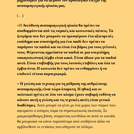
μηχανισμων για να φέρουν τον ορθολογικό έλεγχο της
αναπαραγωγικής ηλικίας μας.
(…)
«Η
Ανεύθυνη αναπαραγωγική ηλικία θα πρέπει να
αποθαρρύνεται από τις νομικές και κοινωνικές πιέσεις.
Τα
ζευγάρια που δεν μπορούν να προσφέρουν ένα αξιοπρεπές
εισόδημα και υποστήριξη για ένα παιδί δεν πρέπει να
παράγουν τα παιδιά και να είναι ένα βάρος για τους γείτονές
τους.
Φέρνοντας αχρείαστα τα παιδιά σε μια υπερπλήρη
ναυαγοσωστική λέμβο είναι κακό.
Είναι άδικο για τα παιδιά
αυτά.
Είναι επιβλαβής για τους λοιπούς επιβάτες και όλα τα
έμβια όντα.
Η κοινωνία δεν πρέπει να ενθαρρύνει ή να
επιδοτεί τέτοια συμπεριφορά.
«
Η γνώση και τεχνικη για τη ρύθμιση της ανθρώπινης
αναπαραγωγής είναι τώρα ύπαρκτη.
Η ηθική και οι
πολιτικοί ηγέτες σε όλο τον κόσμο έχουν σοβαρή ευθύνη να
κάνουν αυτή η γνώση και τις τεχνικές αυτές είναι γενικά
διαθέσιμες.
Αυτό μπορεί να γίνει με ένα μερος των πόρων που
αφιερώνει ο κόσμος τώρα να στρατιωτικούς σκοπούς.
Σε
μακροπρόθεσμη βάση, στερώντας κονδύλια σε αυτό το κανάλι
θα μπορούσε να κάνει περισσότερο από οτιδήποτε άλλο να
αμβλυνθούν οι εντάσεις που οδηγούν σε πόλεμο.