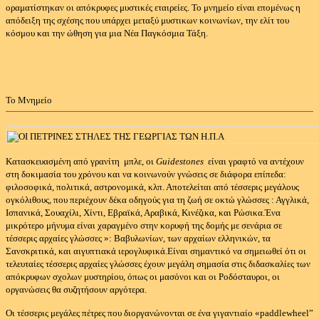
οραματίστηκαν οι απόκρυφες μυστικές εταιρείες.
Το μνημείο είναι επομένως η
απόδειξη της σχέσης που υπάρχει μεταξύ μυστικων κοινωνίων, την ελίτ του
κόσμου και την ώθηση για μια Νέα Παγκόσμια Τάξη.
Το Μνημείο
Κατασκευασμένη από γρανίτη μπλε, οι
Guidestones
είναι γραφτό να αντέχουν
στη δοκιμασία του χρόνου και να κοινωνούν γνώσεις σε διάφορα επίπεδα:
φιλοσοφικά, πολιτικά, αστρονομικά, κλπ. Αποτελείται από τέσσερις μεγάλους
ογκόλιθους, που περιέχουν δέκα οδηγούς για τη ζωή σε οκτώ γλώσσες : Αγγλικά,
Ισπανικά, Σουαχίλι, Χίντι, Εβραϊκά, Αραβικά, Κινέζικα, και Ρώσικα.
Ένα
μικρότερο μήνυμα είναι χαραγμένο στην κορυφή της δομής με σενάρια σε
τέσσερις αρχαίες γλώσσες »: Βαβυλωνίων, των αρχαίων ελληνικών, τα
Σανσκριτικά, και αιγυπτιακά ιερογλυφικά.
Είναι σημαντικό να σημειωθεί ότι οι
τελευταίες τέσσερις αρχαίες γλώσσες έχουν μεγάλη σημασία στις διδασκαλίες των
απόκρυφων σχολων μυστηρίου, όπως οι μασόνοι και οι Ροδόσταυροι, οι
οργανώσεις θα συζητήσουν αργότερα.
Οι τέσσερις μεγάλες πέτρες που διοργανώνονται σε ένα γιγαντιαίο «paddlewheel”