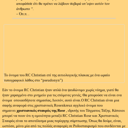
αποφάσισε ότι θα πρέπει να λάβουν σοβαρά υπ’οψιν αυτόν τον
άνθρωπο “.
– Όπ.π. .
Το όνομα του RC Christian επί της αιτιολογικής πλακας με ένα ωραίο
τυπογραφικό λάθος στο “pseudonyn”)
Εάν το όνομα RC Christian ήταν απλά ένα ψευδώνυμο χωρίς νόημα, γιατί θα
ήταν χαραγμένο στο μνημείο για τις επόμενες γενιές;
Θα μπορούσε να είναι ενα
όνομα οποιασδήποτε σημασίας.
Λοιπόν, αυτό είναι.Ο
RC Christian είναι μια
σαφής αναφορά στις χριστιανικές Rosenkreuz αγγλικό όνομα που
σημαινει
χριστιανικός σταυρός της Rose
, ιδρυτής του Τάγματος Τάξης.
Κάποιοι
μπορεί να πουν ότι η ομοιότητα μεταξύ RC Christian Rose και Χριστιανικός
Σταυρός είναι το αποτέλεσμα μιας περίεργης σύμπτωσης.
Όπως θα δούμε, είναι,
ωστόσο, μόνο μία από τις πολλές αναφορές σε Ροδοσταυρισμό που συνδέονται με