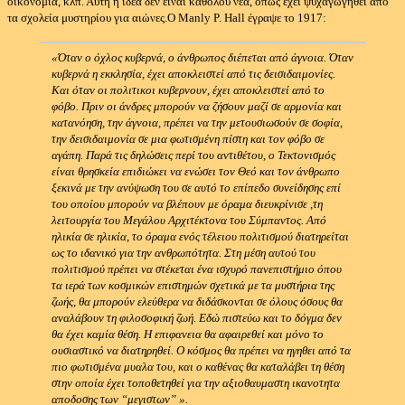
οικονομία, κλπ. Αυτή η ιδέα δεν είναι καθόλου νέα, όπως έχει ψυχαγωγηθεί από
τα σχολεία μυστηρίου για αιώνες.Ο
Manly P. Hall έγραψε το 1917:
«Όταν ο όχλος κυβερνά, ο άνθρωπος διέπεται από άγνοια. Όταν
κυβερνά η εκκλησία, έχει αποκλειστεί από τις δεισιδαιμονίες.
Και όταν οι πολιτικοι κυβερνουν, έχει αποκλειστεί από το
φόβο.
Πριν οι άνδρες μπορούν να ζήσουν μαζί σε αρμονία και
κατανόηση, την άγνοια, πρέπει να την μετουσιωσούν σε σοφία,
την δεισιδαιμονία σε μια φωτισμένη πίστη και τον φόβο σε
αγάπη.
Παρά τις δηλώσεις περί του αντιθέτου, ο Τεκτονισμός
είναι θρησκεία επιδιώκει να ενώσει τον Θεό και τον άνθρωπο
ξεκινά με την ανύψωση του σε αυτό το επίπεδο συνείδησης επί
του οποίου μπορούν να βλέπουν με όραμα διευκρίνισε ,τη
λειτουργία του Μεγάλου Αρχιτέκτονα του Σύμπαντος.
Από
ηλικία σε ηλικία, το όραμα ενός τέλειου πολιτισμού διατηρείται
ως το ιδανικό για την ανθρωπότητα.
Στη μέση αυτού του
πολιτισμού πρέπει να στέκεται ένα ισχυρό πανεπιστήμιο όπου
τα ιερά των κοσμικών επιστημών σχετικά με τα μυστήρια της
ζωής, θα μπορούν ελεύθερα να διδάσκονται σε όλους όσους θα
αναλάβουν τη φιλοσοφική ζωή.
Εδώ πιστεύω και το δόγμα δεν
θα έχει καμία θέση. Η επιφανεια θα αφαιρεθεί και μόνο το
ουσιαστικό να διατηρηθεί.
Ο κόσμος θα πρέπει να ηγηθει από τα
πιο φωτισμένα μυαλα του, και ο καθένας θα καταλάβει τη θέση
στην οποία έχει τοποθετηθεί για την αξιοθαυμαστη ικανοτητα
αποδοσης των “μεγιστων” ».