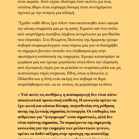
είναι ακραία.
Αυτό ισχύει ιδιαίτερα όταν εκείνοι για τους
οποίους έθιμο είναι κυρίαρχη δύναμη είναι ανενημέρωτοι
σχετικά με την ανάγκη για αλλαγή.
“Σχεδόν κάθε έθνος έχει πλέον πυκνοκατοικηθει όσον αφορά
την αέναη ισορροπία μας με τη φύση.
Είμαστε σαν ένα στόλο
από υπερπλήρεις σωσίβιες λέμβους αντιμέτωποι με μια θύελλα
που πλησιάζει.
Στις Ηνωμένες Πολιτείες της Αμερικής εχουμε
σοβαρά υπερφορολογησει τους πόρους μας για να διατηρήθει
το σημερινο βιοτικο επιπεδο του πληθυσμού μας στην
υφιστάμενη κατάσταση της ευημερίας.
Εχουμε καταστρέψει τα
χωράφια μας και έχουμε μεγαλώσει επικίνδυνα την εξαρτηση
από εξωτερικές πηγές για τα μέταλλα το πετρέλαιο,αλλα και μη
ανανεώσιμες πηγές ενέργειας.
Εθνη, όπως η Ιαπωνία, η
Ολλανδία και η Αϊτή ειναι ακόμη πιο σοβαρά σε θεμα
υπερπληθυσμου και, ως εκ τούτου, σε μεγαλύτερο κίνδυνο.
«
Υπό αυτές τις συνθήκες, η αναπαραγωγή δεν είναι πλέον
αποκλειστικά προσωπική υπόθεση.
Η κοινωνία πρέπει να
έχει φωνή και κάποια δύναμη σκηνοθεσίας στη ρύθμιση
αυτης της ζωτικής σημασίας λειτουργία.
Οι επιθυμίες του
ανθρώπου για “ζευγαρωμα” ειναι σημαντικές, αλλά δεν
είναι υψίστης σημασίας.
Τα συμφέροντα της σημερινής
κοινωνίας για την ευημερία των μελλοντικών γενεών,
πρέπει να δοθεί αύξηση στην προσοχη της αναπτύξης