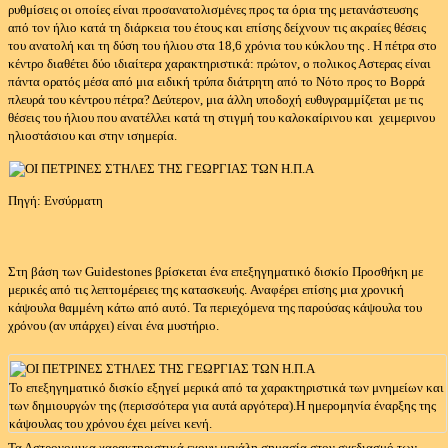
ρυθμίσεις οι οποίες είναι προσανατολισμένες προς τα όρια της μετανάστευσης
από τον ήλιο κατά τη διάρκεια του έτους και επίσης δείχνουν τις ακραίες θέσεις
του ανατολή και τη δύση του ήλιου στα 18,6 χρόνια του κύκλου της .
Η πέτρα στο
κέντρο διαθέτει δύο ιδιαίτερα χαρακτηριστικά: πρώτον, ο πολικος Αστερας είναι
πάντα ορατός μέσα από μια ειδική τρύπα διάτρητη από το Νότο προς το Βορρά
πλευρά του κέντρου πέτρα? Δεύτερον, μια άλλη υποδοχή ευθυγραμμίζεται με τις
θέσεις του ήλιου που ανατέλλει κατά τη στιγμή του καλοκαίρινου και χειμερινου
ηλιοστάσιου και στην ισημερία.
Πηγή: Ενσύρματη
Στη βάση των Guidestones βρίσκεται ένα επεξηγηματικό δισκίο Προσθήκη με
μερικές από τις λεπτομέρειες της κατασκευής.
Αναφέρει επίσης μια χρονική
κάψουλα θαμμένη κάτω από αυτό.
Τα περιεχόμενα της παρούσας κάψουλα του
χρόνου (αν υπάρχει) είναι ένα μυστήριο.
Το επεξηγηματικό δισκίο εξηγεί μερικά από τα χαρακτηριστικά των μνημείων και
των δημιουργών της (περισσότερα για αυτά αργότερα).
Η ημερομηνία έναρξης της
κάψουλας του χρόνου έχει μείνει κενή.
Τα Αστρονομικα χαρακτηριστικά εχουν μεγάλη σημασία στον σχεδιασμό των