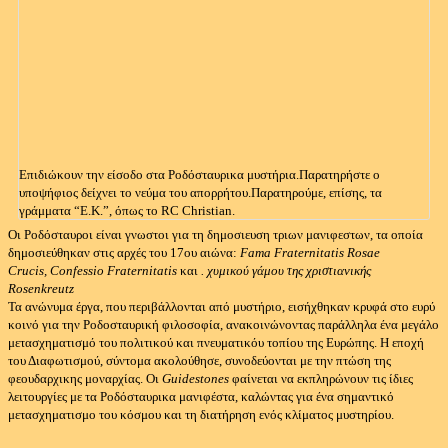
Επιδιώκουν την είσοδο στα Ροδόσταυρικα μυστήρια.
Παρατηρήστε ο
υποψήφιος δείχνει το νεύμα του απορρήτου.
Παρατηρούμε, επίσης, τα
γράμματα “Ε.Κ.”, όπως το RC Christian.
Οι Ροδόσταυροι είναι γνωστοι για τη δημοσιευση τριων μανιφεστων, τα οποία
δημοσιεύθηκαν στις αρχές του 17ου αιώνα:
Fama Fraternitatis Rosae
Crucis,
Confessio Fraternitatis
και
. χυμικού γάμου της χριστιανικής
Rosenkreutz
Τα ανώνυμα έργα, που περιβάλλονται από μυστήριο, εισήχθηκαν κρυφά στο ευρύ
κοινό για την Ροδοσταυρική φιλοσοφία, ανακοινώνοντας παράλληλα ένα μεγάλο
μετασχηματισμό του πολιτικού και πνευματικόυ τοπίου της Ευρώπης.
Η εποχή
του Διαφωτισμού, σύντομα ακολούθησε, συνοδεύονται με την πτώση της
φεουδαρχικης μοναρχίας.
Οι
Guidestones
φαίνεται να εκπληρώνουν τις ίδιες
λειτουργίες με τα Ροδόσταυρικα μανιφέστα, καλώντας για ένα σημαντικό
μετασχηματισμο του κόσμου και τη διατήρηση ενός κλίματος μυστηρίου.