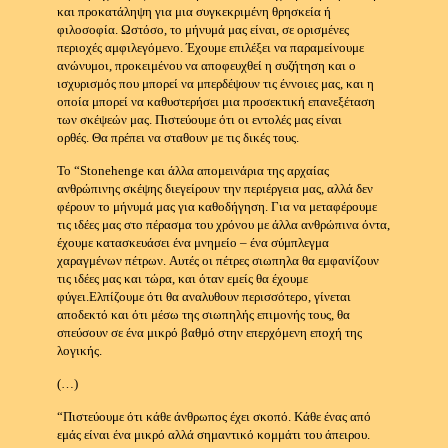
και προκατάληψη για μια συγκεκριμένη θρησκεία ή
φιλοσοφία.
Ωστόσο, το μήνυμά μας είναι, σε ορισμένες
περιοχές αμφιλεγόμενο.
Έχουμε επιλέξει να παραμείνουμε
ανώνυμοι, προκειμένου να αποφευχθεί η συζήτηση και ο
ισχυρισμός που μπορεί να μπερδέψουν τις έννοιες μας, και η
οποία μπορεί να καθυστερήσει μια προσεκτική επανεξέταση
των σκέψεών μας.
Πιστεύουμε ότι οι εντολές μας είναι
ορθές.
Θα πρέπει να σταθουν με τις δικές τους.
Το “Stonehenge και άλλα απομεινάρια της αρχαίας
ανθρώπινης σκέψης διεγείρουν την περιέργεια μας, αλλά δεν
φέρουν το μήνυμά μας για καθοδήγηση.
Για να μεταφέρουμε
τις ιδέες μας στο πέρασμα του χρόνου με άλλα ανθρώπινα όντα,
έχουμε κατασκευάσει ένα μνημείο – ένα σύμπλεγμα
χαραγμένων πέτρων.
Αυτές οι πέτρες σιωπηλα θα εμφανίζουν
τις ιδέες μας και τώρα, και όταν εμείς θα έχουμε
φύγει.
Ελπίζουμε ότι θα αναλυθουν περισσότερο, γίνεται
αποδεκτό και ότι μέσω της σιωπηλής επιμονής τους, θα
σπεύσουν σε ένα μικρό βαθμό στην επερχόμενη εποχή της
λογικής.
(…)
“Πιστεύουμε ότι κάθε άνθρωπος έχει σκοπό.
Κάθε ένας από
εμάς είναι ένα μικρό αλλά σημαντικό κομμάτι του άπειρου.