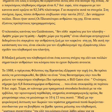
σήμαινει ότι όλος ο κόσμος θα εξαφανιστεί εκτός από ένα δεύτερο της Ινδίας.
Αν
ο παγκόσμιος πληθυσμος σήμερα είναι 6,7 δισ. ευρώ, τότε συμφωνα με τον
κανονα αυτό οριζετε σε 92,54% πλεόνασμα.
Για σκεφτείτε αυτά τα στοιχεία.
Στη
συνέχεια, όμως, πόσοι άνθρωποι επιβίωσαν στην ταινία
2012
;
Δεν υπάρχουν
πολλοι.
Ποιοι ήταν αυτοί;Οι
Πλουσιότεροι ανθρώποι της γης.
Είναι αυτος
έξυπνος προληπτικος προγραμματισμος;
Ο τελευταίος κανόνας του Guidestones,
“δεν είστε καρκίνος για τον πλανήτη –
Αφήστε χώρο για τη φύση – Αφήστε χώρο για τη φύση”
είναι ιδιαίτερα ανησυχητικό
δεδομένου ότι συγκρίνει την ανθρώπινη ζωή με τον καρκίνο στη γη.
Με αυτή την
κατάσταση του νου, είναι εύκολο για τον εξορθολογισμό της εξαφάνισης όλου
σχεδόν του πληθυσμού του πλανήτη.
Η Μαζική μείωση του πληθυσμού είναι ένας κοινος στόχος της ελίτ και πολλών
σημαντικών ανθρώπων του κόσμου που το εχουν δηλωσει ανοικτα.
Το 1988, ο πρίγκιπας Φίλιππος της Βρετανίας εξέφρασε την ευχή ότι, θα πρέπει
αυτός να μετενσαρκωθεί, θα ήθελε να είναι “ένας θανατηφόρος ιός» που θα
μείωνε τον παγκόσμιο πληθυσμο.
Πιο πρόσφατα, ο Bill Gates είπε: “
Ο κόσμος
σήμερα έχει 6,8 δισεκατομμύρια ανθρώπους … που είναι επικεφαλής σε περίπου
9 δισ. ευρώ.
Τώρα, αν κάνουμε μια πραγματικά σπουδαία δουλειά με τα νέα
εμβόλια, την υγειονομική περίθαλψη, υπηρεσίες αναπαραγωγικής υγείας, θα
μπορούσαμε ισως να μειώσουμε το 10 ή 15 τοις εκατό. ”
Μαζί με την
φορολογική έκπτωση των δωρεών του τεράστια χρηματικά ποσά δωριζονται-
επενδυονται για να βοηθήσει να βρεθει τροπος μείωσης του πληθυσμού,
“μυστικες συναντήσεις “της ελίτ του κόσμου έχουν λάβει μέρος για να