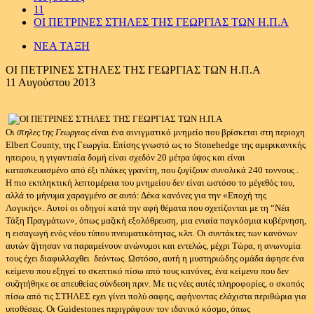
11
ΟΙ ΠΕΤΡΙΝΕΣ ΣΤΗΛΕΣ ΤΗΣ ΓΕΩΡΓΙΑΣ ΤΩΝ Η.Π.Α
ΝΕΑ ΤΑΞΗ
ΟΙ ΠΕΤΡΙΝΕΣ ΣΤΗΛΕΣ ΤΗΣ ΓΕΩΡΓΙΑΣ ΤΩΝ Η.Π.Α
11 Αυγούστου 2013
Οι
στηλες της Γεωργιας
είναι ένα αινιγματικό μνημείο που βρίσκεται στη περιοχη
Elbert County, της Γεωργία.
Επίσης γνωστό ως το Stonehedge της αμερικανικής
ηπειρου, η γιγαντιαία δομή είναι σχεδόν 20 μέτρα ύψος και είναι
κατασκευασμένο από έξι πλάκες γρανίτη, που ζυγίζουν συνολικά 240 τοννους .
Η
πιο εκπληκτική λεπτομέρεια του μνημείου δεν είναι ωστόσο το μέγεθός του,
αλλά το μήνυμα χαραγμένο σε αυτό: Δέκα κανόνες για την «Εποχή της
Λογικής».
Αυτοί οι οδηγοί κατά την αφή θέματα που σχετίζονται με τη “Νέα
Τάξη Πραγμάτων», όπως μαζική εξολόθρευση, μια ενιαία παγκόσμια κυβέρνηση,
η εισαγωγή ενός νέου τύπου πνευματικότητας, κλπ. Οι συντάκτες των κανόνων
αυτών ζήτησαν να παραμείνουν ανώνυμοι και εντελώς, μέχρι Τώρα, η ανωνυμία
τους έχει διαφυλλαχθει δεόντως.
Ωστόσο, αυτή η μυστηριώδης ομάδα άφησε ένα
κείμενο που εξηγεί το σκεπτικό πίσω από τους κανόνες, ένα κείμενο που δεν
συζητήθηκε σε απευθείας σύνδεση πριν.
Με τις νέες αυτές πληροφορίες, ο σκοπός
πίσω από τις ΣΤΗΛΕΣ εχει
γίνει πολύ σαφης, αφήνοντας ελάχιστα περιθώρια για
υποθέσεις.
Οι Guidestones περιγράφουν τον ιδανικό κόσμο, όπως