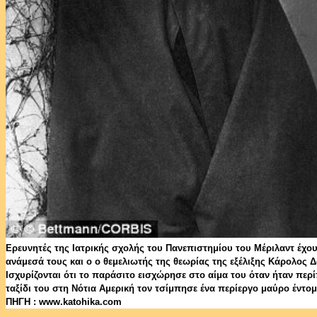
Ερευνητές της Ιατρικής σχολής του Πανεπιστημίου του Μέριλαντ έχο
ανάμεσά τους και ο ο θεμελιωτής της θεωρίας της εξέλιξης Κάρολος Δ
Ισχυρίζονται ότι το παράσιτο εισχώρησε στο αίμα του όταν ήταν περί
ταξίδι του στη Νότια Αμερική τον τσίμπησε ένα περίεργο μαύρο έντομ
ΠΗΓΗ : www.katohika.com