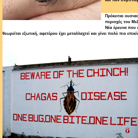
Πρόκειται ουσια
περιοχές του Μεξ
Νέα έρευνα που 
θεωρείται εξωτική, αφετέρου έχει μεταλλαχτεί και γίνει πολύ πιο επικί