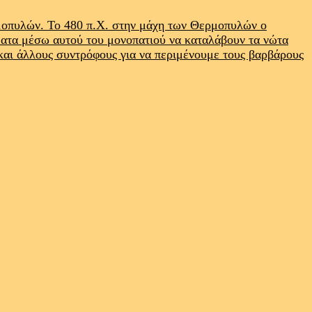
ρμοπυλών. Το 480 π.Χ. στην μάχη των Θερμοπυλών ο
ματα μέσω αυτού του μονοπατιού να καταλάβουν τα νώτα
 και άλλους συντρόφους για να περιμένουμε τους βαρβάρους