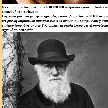
Η εκτίμηση μάλιστα είναι ότι 8-10.000.000 άνθρωποι έχουν μολυνθεί σ
κατανομή της ασθένειας.
Σύμφωνα μάλιστα με την εφημερίδα, έχουν ήδη μολυνθεί 30.000 άνθρ
«
Η φονική παρασιτική ασθένεια φέρει το όνομα του Βραζιλιάνου γιατρο
εντόμου (συνήθως από τα Triatomids, τα οποία έχουν στενή συγγένεια 
σχετικά το ρεπορτάζ.