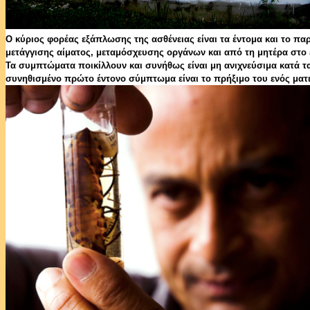
Ο κύριος φορέας εξάπλωσης της ασθένειας είναι τα έντομα και το π
μετάγγισης αίματος, μεταμόσχευσης οργάνων και από τη μητέρα στο
Τα συμπτώματα ποικίλλουν και συνήθως είναι μη ανιχνεύσιμα κατά τ
συνηθισμένο πρώτο έντονο σύμπτωμα είναι το πρήξιμο του ενός ματ