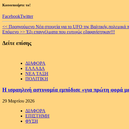
Κοινοποιήστε το!
Facebook
Twitter
Continue
<< Προηγούμενο
Νέα στοιχεία για το UFO της Βαλτικής,πολεμικά π
Επόμενο >>
Έξι επαγγέλματα που ευτυχώς εξαφανίστηκαν!!!
Reading
Δείτε επίσης
ΔΙΑΦΟΡΑ
ΕΛΛΑΔΑ
ΝΕΑ ΤΑΞΗ
ΠΟΛΙΤΙΚΗ
Η ισραηλινή αστυνομία εμπόδισε «για πρώτη φορά μ
29 Μαρτίου 2026
ΔΙΑΦΟΡΑ
ΕΠΙΣΤΗΜΗ
ΦΥΣΗ