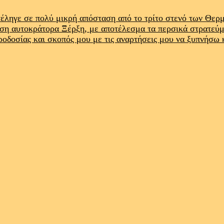
έληγε σε πολύ μικρή απόσταση από το τρίτο στενό των Θε
ρση αυτοκράτορα Ξέρξη, με αποτέλεσμα τα περσικά στρατεύ
προδοσίας και σκοπός μου με τις αναρτήσεις μου να ξυπνήσω