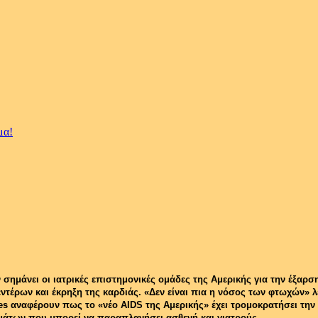
μα!
 σημάνει οι ιατρικές επιστημονικές ομάδες της Αμερικής για την έξα
τέρων και έκρηξη της καρδιάς. «Δεν είναι πια η νόσος των φτωχών» λέν
es αναφέρουν πως το «νέο AIDS της Αμερικής» έχει τρομοκρατήσει την 
άτων που μπορεί να παραπλανήσει ασθενή και γιατρούς.