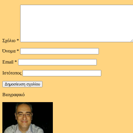
Σχόλιο
*
Όνομα
*
Email
*
Ιστότοπος
Βιογραφικό