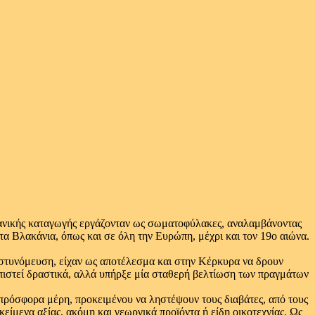
ανικής καταγωγής εργάζονταν ως σωματοφύλακες, αναλαμβάνοντας
α Βλακάνια, όπως και σε όλη την Ευρώπη, μέχρι και τον 19ο αιώνα.
αστυνόμευση, είχαν ως αποτέλεσμα και στην Κέρκυρα να δρουν
πιστεί δραστικά, αλλά υπήρξε μία σταθερή βελτίωση των πραγμάτων
 πρόσφορα μέρη, προκειμένου να ληστέψουν τους διαβάτες, από τους
κείμενα αξίας, ακόμη και γεωργικά προϊόντα ή είδη οικοτεχνίας. Ως