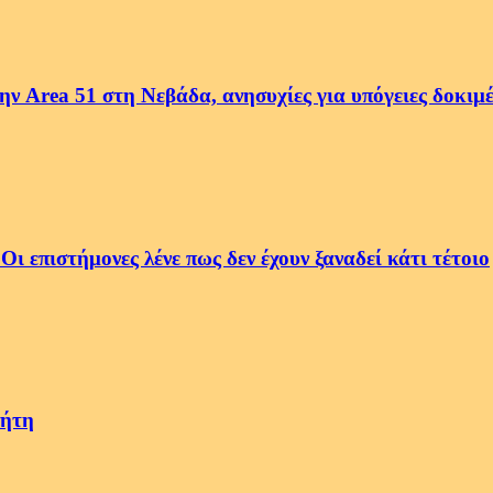
ην Area 51 στη Νεβάδα, ανησυχίες για υπόγειες δοκιμ
 επιστήμονες λένε πως δεν έχουν ξαναδεί κάτι τέτοιο
νήτη