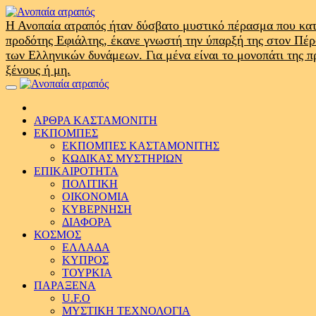
Skip
to
Η Ανοπαία ατραπός ήταν δύσβατο μυστικό πέρασμα που κατ
content
προδότης Εφιάλτης, έκανε γνωστή την ύπαρξή της στον Πέ
των Ελληνικών δυνάμεων. Για μένα είναι το μονοπάτι της 
ξένους ή μη.
Primary
Menu
ΑΡΘΡΑ ΚΑΣΤΑΜΟΝΙΤΗ
ΕΚΠΟΜΠΕΣ
ΕΚΠΟΜΠΕΣ ΚΑΣΤΑΜΟΝΙΤΗΣ
ΚΩΔΙΚΑΣ ΜΥΣΤΗΡΙΩΝ
ΕΠΙΚΑΙΡΟΤΗΤΑ
ΠΟΛΙΤΙΚΗ
ΟΙΚΟΝΟΜΙΑ
ΚΥΒΕΡΝΗΣΗ
ΔΙΑΦΟΡΑ
ΚΟΣΜΟΣ
ΕΛΛΑΔΑ
ΚΥΠΡΟΣ
ΤΟΥΡΚΙΑ
ΠΑΡΑΞΕΝΑ
U.F.O
ΜΥΣΤΙΚΗ ΤΕΧΝΟΛΟΓΙΑ