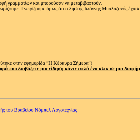
μορφή γραμματίων και μπορούσαν να μεταβιβαστούν.
νωρίζουμε. Γνωρίζουμε όμως ότι ο ληστής Ιωάννης Μπαλαζανός έχασ
εύτηκε στην εφημερίδα “Η Κέρκυρα Σήμερα”)
ορά που διαβάζετε μια είδηση κάντε απλά ένα κλικ σε μια διαφήμ
βής του Βραβείου Νόμπελ Λογοτεχνίας