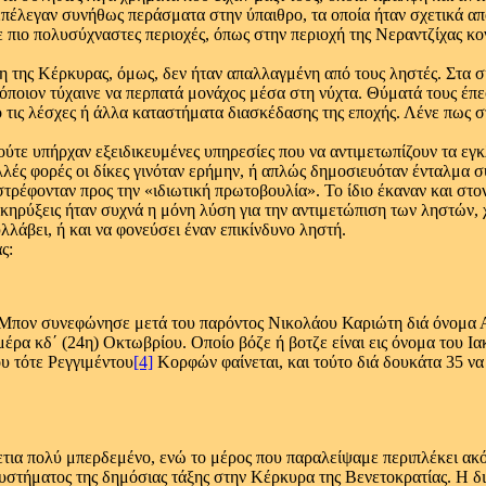
επέλεγαν συνήθως περάσματα στην ύπαιθρο, τα οποία ήταν σχετικά απ
 πιο πολυσύχναστες περιοχές, όπως στην περιοχή της Νεραντζίχας κο
η της Κέρκυρας, όμως, δεν ήταν απαλλαγμένη από τους ληστές. Στα σ
όποιον τύχαινε να περπατά μονάχος μέσα στη νύχτα. Θύματά τους έπεφ
 τις λέσχες ή άλλα καταστήματα διασκέδασης της εποχής. Λένε πως σ
τε υπήρχαν εξειδικευμένες υπηρεσίες που να αντιμετωπίζουν τα εγκ
λλές φορές οι δίκες γινόταν ερήμην, ή απλώς δημοσιευόταν ένταλμα 
στρέφονταν προς την «ιδιωτική πρωτοβουλία». Το ίδιο έκαναν και στο
ηρύξεις ήταν συχνά η μόνη λύση για την αντιμετώπιση των ληστών, χ
λλάβει, ή και να φονεύσει έναν επικίνδυνο ληστή.
ς:
ας Μπον συνεφώνησε μετά του παρόντος Νικολάου Καριώτη διά όνομα
έρα κδ΄ (24η) Οκτωβρίου. Οποίο βόζε ή βοτζε είναι εις όνομα του 
ου τότε Ρεγγιμέντου
[4]
Κορφών φαίνεται, και τούτο διά δουκάτα 35 να
ετια πολύ μπερδεμένο, ενώ το μέρος που παραλείψαμε περιπλέκει ακ
υστήματος της δημόσιας τάξης στην Κέρκυρα της Βενετοκρατίας. Η δι