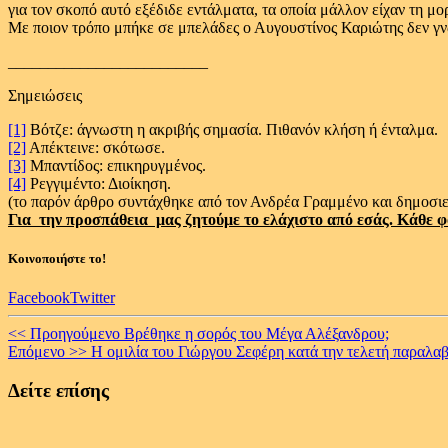
για τον σκοπό αυτό εξέδιδε εντάλματα, τα οποία μάλλον είχαν τη 
Με ποιον τρόπο μπήκε σε μπελάδες ο Αυγουστίνος Καριώτης δεν γ
_________________________
Σημειώσεις
[1]
Βότζε: άγνωστη η ακριβής σημασία. Πιθανόν κλήση ή ένταλμα.
[2]
Απέκτεινε: σκότωσε.
[3]
Μπαντίδος: επικηρυγμένος.
[4]
Ρεγγιμέντο: Διοίκηση.
(το παρόν άρθρο συντάχθηκε από τον Ανδρέα Γραμμένο και δημοσι
Για την προσπάθεια μας ζητούμε το ελάχιστο από εσάς. Κάθε φ
Κοινοποιήστε το!
Facebook
Twitter
Continue
<< Προηγούμενο
Βρέθηκε η σορός του Μέγα Αλέξανδρου;
Επόμενο >>
Η ομιλία του Γιώργου Σεφέρη κατά την τελετή παραλα
Reading
Δείτε επίσης