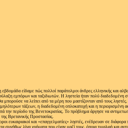
 εβδομάδα είδαμε πώς πολλοί παράτολμοι άνδρες ελληνικής και αλβ
φύλαξη εμπόρων και ταξιδιωτών. Η ληστεία ήταν πολύ διαδεδομένη στ
α μπορούσε να λείπει από τα μέρη που μαστίζονταν από τους ληστές.
αμηλότερων τάξεων, η διαδεδομένη οπλοκατοχή και η περιορισμένη 
ατά την περίοδο της Βενετοκρατίας. Το πρόβλημα άργησε να αντιμετω
ο της Βρετανικής Προστασίας.
οροι ευκαιριακοί και «επαγγελματίες» ληστές, ενέδρευαν σε διάφορα
τα συνήθως λίγα χρήματα που είχαν μαζί τους, όποια τιμαλφή και αντι