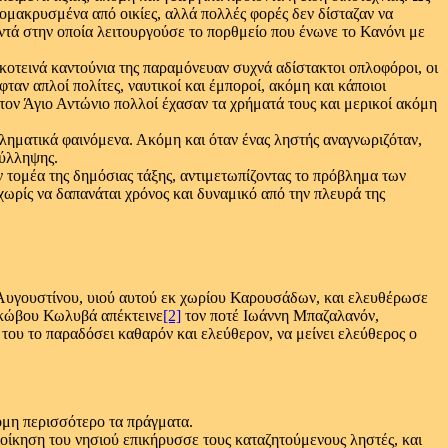
ομακρυσμένα από οικίες, αλλά πολλές φορές δεν δίσταζαν να
ντά στην οποία λειτουργούσε το πορθμείο που ένωνε το Κανόνι με
κοτεινά καντούνια της παραμόνευαν συχνά αδίστακτοι οπλοφόροι, οι
ταν απλοί πολίτες, ναυτικοί και έμποροί, ακόμη και κάποιοι
τον Άγιο Αντώνιο πολλοί έχασαν τα χρήματά τους και μερικοί ακόμη
ληματικά φαινόμενα. Ακόμη και όταν ένας ληστής αναγνωριζόταν,
σύλληψης.
ν τομέα της δημόσιας τάξης, αντιμετωπίζοντας το πρόβλημα των
ωρίς να δαπανάται χρόνος και δυναμικό από την πλευρά της
 Αυγουστίνου, υιού αυτού εκ χωρίου Καρουσάδων, και ελευθέρωσε
Ιακώβου Κωλυβά απέκτεινε
[2]
τον ποτέ Ιωάννη Μπαζαλανόν,
 του το παραδόσει καθαρόν και ελεύθερον, να μείνει ελεύθερος ο
όμη περισσότερο τα πράγματα.
οίκηση του νησιού επικήρυσσε τους καταζητούμενους ληστές, και