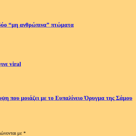
δύο “μη ανθρώπινα” πτώματα
νε viral
ψη που μοιάζει με το Ευπαλίνειο Όρυγμα της Σάμου
ιώνονται με
*