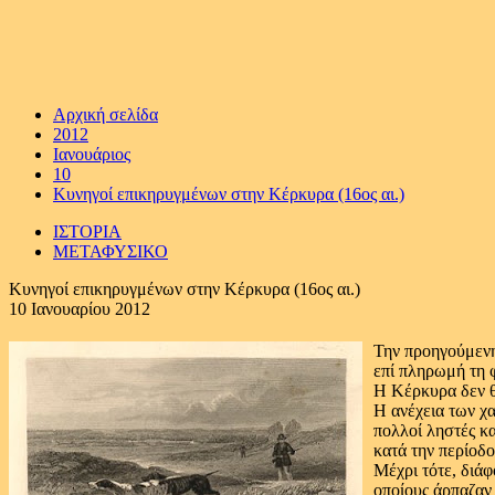
Αρχική σελίδα
2012
Ιανουάριος
10
Κυνηγοί επικηρυγμένων στην Κέρκυρα (16ος αι.)
ΙΣΤΟΡΙΑ
ΜΕΤΑΦΥΣΙΚΟ
Κυνηγοί επικηρυγμένων στην Κέρκυρα (16ος αι.)
10 Ιανουαρίου 2012
Την προηγούμενη
επί πληρωμή τη 
Η Κέρκυρα δεν θ
Η ανέχεια των χ
πολλοί ληστές κ
κατά την περίοδ
Μέχρι τότε, διάφ
οποίους άρπαζαν 