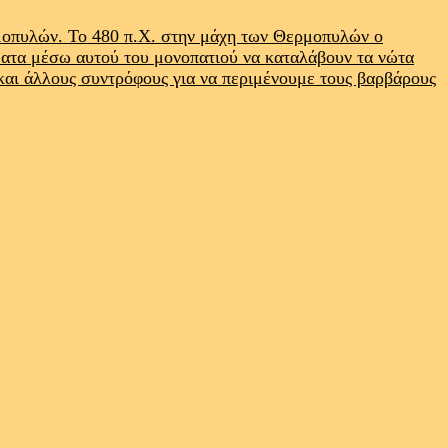
ρμοπυλών. Το 480 π.Χ. στην μάχη των Θερμοπυλών ο
ματα μέσω αυτού του μονοπατιού να καταλάβουν τα νώτα
 και άλλους συντρόφους για να περιμένουμε τους βαρβάρους