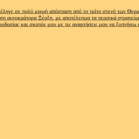
έληγε σε πολύ μικρή απόσταση από το τρίτο στενό των Θε
ρση αυτοκράτορα Ξέρξη, με αποτέλεσμα τα περσικά στρατεύ
προδοσίας και σκοπός μου με τις αναρτήσεις μου να ξυπνήσω