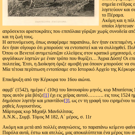
σημεία ενέδρας 
ληστεύουν και σε
το Πέραμα.
Ακόμη και η πόλ
οποίοι λήστευαν 
απρόσεκτοι αριστοκράτες που επιπόλαια γύριζαν χωρίς συνοδεία από
και τη ζωή τους.
Η αστυνόμευση, όπως αναφέραμε παραπάνω, δεν ήταν εκτεταμένη, ού
δεν ήταν σίγουρο ότι μπορούσε να εντοπιστεί και να συλληφθεί. Πο
Όπου οι Βενετοί αντιμετώπιζαν ελλείψεις στον κρατικό μηχανισμό, 
φυγόδικων ληστών με έναν τρόπο που θυμίζει… Άγρια Δύση! Οι επικ
πολιτείας. Έτσι, η Διοίκηση όριζε αμοιβή για όποιον μπορούσε να συ
Μία τέτοια περίπτωση εντοπίσαμε στο Ιστορικό Αρχείο της Κέρκυρα
Επικήρυξη από την Κέρκυρα του 16ου αιώνα.
αφμβ΄ (1542), ημέρα ι΄ (10η) του Ιανουαρίου μηνός, κυρ Μπατίστ
προς αυτόν μία βότζε
[1]
έχι εις χείρας αυτού………. εις τους 1524 ημ
δημόσιον ληστήν και μπαντίδον
[3]
, ως εν τη γραφή του ειρημένου τ
ρηθείς Αυγουστίνος.
Μάρτυρας κυρ Μιχαήλ Μανδιλίτσας.
Α.Ν.Κ., Συμβ. Τόμος Μ 182, Α΄ μέρος, σ. 11r
Ακόμη και μετά από πολλές αναγνώσεις, το παραπάνω κείμενο φαίν
Παρόλα αυτά, έστω και ατελώς, μας αποκαλύπτεται ένα μέρος του σ