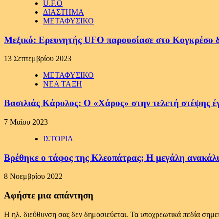
U.F.O
ΔΙΑΣΤΗΜΑ
ΜΕΤΑΦΥΣΙΚΟ
Μεξικό: Ερευνητής UFO παρουσίασε στο Κογκρέσο 
13 Σεπτεμβρίου 2023
ΜΕΤΑΦΥΣΙΚΟ
ΝΕΑ ΤΑΞΗ
Βασιλιάς Κάρολος: Ο «Χάρος» στην τελετή στέψης έγι
7 Μαΐου 2023
ΙΣΤΟΡΙΑ
Βρέθηκε ο τάφος της Κλεοπάτρας; H μεγάλη ανακάλυ
8 Νοεμβρίου 2022
Αφήστε μια απάντηση
Η ηλ. διεύθυνση σας δεν δημοσιεύεται.
Τα υποχρεωτικά πεδία σημε