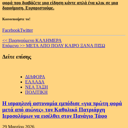
φορά που διαβάζετε μια είδηση κάντε απλά ένα κλικ σε μια
διαφήμιση. Ευχαριστούμε.
Κοινοποιήστε το!
Facebook
Twitter
Continue
<< Προηγούμενο
ΚΑΛΗΜΕΡΑ
Επόμενο >>
META ΑΠΟ ΠΟΛΥ ΚΑΙΡΟ ΞΑΝΑ ΠΙΣΩ
Reading
Δείτε επίσης
ΔΙΑΦΟΡΑ
ΕΛΛΑΔΑ
ΝΕΑ ΤΑΞΗ
ΠΟΛΙΤΙΚΗ
Η ισραηλινή αστυνομία εμπόδισε «για πρώτη φορά
μετά από αιώνες» τον Καθολικό Πατριάρχη
Ιεροσολύμων να εισέλθει στον Πανάγιο Τάφο
29 Μαρτίου 2026