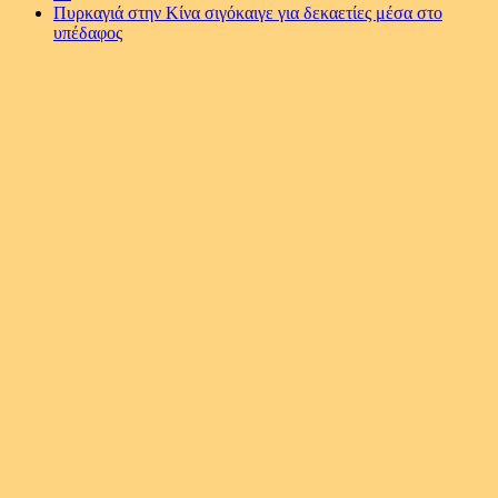
Πυρκαγιά στην Κίνα σιγόκαιγε για δεκαετίες μέσα στο
υπέδαφος