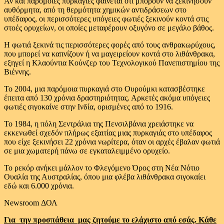
Αν και παρόμοιες πυρκαγιές φαίνεται ότι μπορούν να ξεκινήσουν
αυθόρμητα, από τη θερμότητα χημικών αντιδράσεων στο
υπέδαφος, οι περισσότερες υπόγειες φωτιές ξεκινούν κοντά στις
στοές ορυχείων, οι οποίες μεταφέρουν οξυγόνο σε μεγάλο βάθος.
Η φωτιά ξεκινά τις περισσότερες φορές από τους ανθρακωρύχους,
που μπορεί να καπνίζουν ή να μαγειρείουν κοντά στο λιθάνθρακα,
εξηγεί η Κλαούντια Κούνζερ του Τεχνολογικού Πανεπιστημίου της
Βιέννης.
Το 2004, μια παρόμοια πυρκαγιά στο Ουρούμκι κατασβέστηκε
έπειτα από 130 χρόνια δραστηριότητας. Αρκετές ακόμα υπόγειες
φωτιές σιγοκαίνε στην Ινδία, ορισμένες από το 1916.
Το 1984, η πόλη Σεντράλια της Πενσιλβάνια χρειάστηκε να
εκκενωθεί σχεδόν πλήρως εξαιτίας μιας πυρκαγιάς στο υπέδαφος
που είχε ξεκινήσει 22 χρόνια νωρίτερα, όταν οι αρχές έβαλαν φωτιά
σε μια χωματερή πάνω σε εγκαταλειμμένο ορυχείο.
Το ρεκόρ ανήκει μάλλον το Φλεγόμενο Όρος στη Νέα Νότιο
Ουαλία της Αυστραλίας, όπου μια φλέβα λιθάνθρακα σιγοκαίει
εδώ και 6.000 χρόνια.
Newsroom ΔΟΛ
Για την προσπάθεια μας ζητούμε το ελάχιστο από εσάς. Κάθε