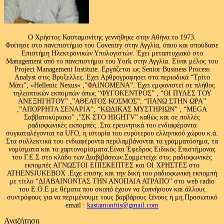
Ο Χρήστος Κασταμονίτης γεννήθηκε στην Αθήνα το 1973.
Φοίτησε στο πανεπιστήμιο του Coventry στην Αγγλία, όπου και σπούδασε
Επιστήμη Ηλεκτρονικών Υπολογιστών. Έχει μεταπτυχιακό στο
Management από το πανεπιστήμιο του Υork στην Αγγλία. Είναι μέλος του
Project Management Institute. Εργάζεται ως Senior Business Process
Analyst στις Βρυξελλες. Εχει Αρθρογραφησει στα περιοδικά “Τρίτο
Μάτι”, «Hellenic Nexus» ,”ΦΑΙΝΟΜΕΝΑ”. Έχει εμφανιστεί σε πλήθος
τηλεοπτικών εκπομπών όπως “ΦΥΓΟΚΕΝΤΡΟΣ” , “ΟΙ ΠΥΛΕΣ ΤΟΥ
ΑΝΕΞΗΓΗΤΟΥ” ,”ΑΘΕΑΤΟΣ ΚΟΣΜΟΣ”, “ΠΑΝΩ ΣΤΗΝ ΩΡΑ”
,”ΑΠΟΡΡΗΤΑ ΣΕΝΑΡΙΑ”, “ΚΩΔΙΚΑΣ ΜΥΣΤΗΡΙΩΝ” , “MEGA
Σαββατοκύριακο” ,”ΣΚ ΣΤΟ HIGHTV” καθώς και σε πολλές
ραδιοφωνικές εκπομπές .Στα ερευνητικά του ενδιαφέροντα
συγκαταλέγονται τα UFO, η ιστορία του ευρύτερου ελληνικού χώρου κ.ά.
Στα συλλεκτικά του ενδιαφέροντα περιλαμβάνονται τα γραμματόσημα, τα
νομίσματα και τα χαρτονομίσματα.Είναι Έφεδρος Ειδικός Επιστήμονας
του Γ.Ε.Σ στο κλάδο των Διαβιβάσεων.Συμμετείχε στις ραδιοφωνικές
εκπομπές ΑΓΝΩΣΤΟΙ ΕΠΙΣΚΕΠΤΕΣ και ΟΙ ΧΡΗΣΤΕΣ στο
ATHENSJUKEBOX .Ειχε επισης και την δική του ραδιοφωνική εκπομπή
με τίτλο “ΔΙΑΒΑΙΝΟΝΤΑΣ ΤΗΝ ΑΝΟΠΑΙΑ ΑΤΡΑΠΟ” στο web radio
του Ε.Ο.Ε με θέματα που σκοπό έχουν να ξυπνήσουν και άλλους
συντρόφους για να περιμένουμε τους βαρβάρους ξένους ή μη.Προσωπικό
email :
kastamonitis@gmail.com
Αναζήτηση