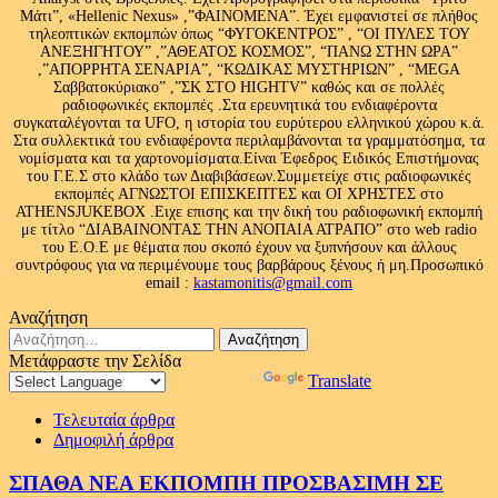
Μάτι”, «Hellenic Nexus» ,”ΦΑΙΝΟΜΕΝΑ”. Έχει εμφανιστεί σε πλήθος
τηλεοπτικών εκπομπών όπως “ΦΥΓΟΚΕΝΤΡΟΣ” , “ΟΙ ΠΥΛΕΣ ΤΟΥ
ΑΝΕΞΗΓΗΤΟΥ” ,”ΑΘΕΑΤΟΣ ΚΟΣΜΟΣ”, “ΠΑΝΩ ΣΤΗΝ ΩΡΑ”
,”ΑΠΟΡΡΗΤΑ ΣΕΝΑΡΙΑ”, “ΚΩΔΙΚΑΣ ΜΥΣΤΗΡΙΩΝ” , “MEGA
Σαββατοκύριακο” ,”ΣΚ ΣΤΟ HIGHTV” καθώς και σε πολλές
ραδιοφωνικές εκπομπές .Στα ερευνητικά του ενδιαφέροντα
συγκαταλέγονται τα UFO, η ιστορία του ευρύτερου ελληνικού χώρου κ.ά.
Στα συλλεκτικά του ενδιαφέροντα περιλαμβάνονται τα γραμματόσημα, τα
νομίσματα και τα χαρτονομίσματα.Είναι Έφεδρος Ειδικός Επιστήμονας
του Γ.Ε.Σ στο κλάδο των Διαβιβάσεων.Συμμετείχε στις ραδιοφωνικές
εκπομπές ΑΓΝΩΣΤΟΙ ΕΠΙΣΚΕΠΤΕΣ και ΟΙ ΧΡΗΣΤΕΣ στο
ATHENSJUKEBOX .Ειχε επισης και την δική του ραδιοφωνική εκπομπή
με τίτλο “ΔΙΑΒΑΙΝΟΝΤΑΣ ΤΗΝ ΑΝΟΠΑΙΑ ΑΤΡΑΠΟ” στο web radio
του Ε.Ο.Ε με θέματα που σκοπό έχουν να ξυπνήσουν και άλλους
συντρόφους για να περιμένουμε τους βαρβάρους ξένους ή μη.Προσωπικό
email :
kastamonitis@gmail.com
Αναζήτηση
Αναζήτηση
για:
Μετάφραστε την Σελίδα
Powered by
Translate
Τελευταία άρθρα
Δημοφιλή άρθρα
ΣΠΑΘΑ ΝΕΑ ΕΚΠΟΜΠΗ ΠΡΟΣΒΑΣΙΜΗ ΣΕ