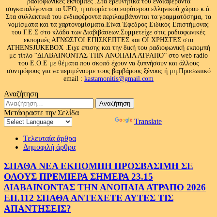
ραδιοφωνικές εκπομπές .Στα ερευνητικά του ενδιαφέροντα
συγκαταλέγονται τα UFO, η ιστορία του ευρύτερου ελληνικού χώρου κ.ά.
Στα συλλεκτικά του ενδιαφέροντα περιλαμβάνονται τα γραμματόσημα, τα
νομίσματα και τα χαρτονομίσματα.Είναι Έφεδρος Ειδικός Επιστήμονας
του Γ.Ε.Σ στο κλάδο των Διαβιβάσεων.Συμμετείχε στις ραδιοφωνικές
εκπομπές ΑΓΝΩΣΤΟΙ ΕΠΙΣΚΕΠΤΕΣ και ΟΙ ΧΡΗΣΤΕΣ στο
ATHENSJUKEBOX .Ειχε επισης και την δική του ραδιοφωνική εκπομπή
με τίτλο “ΔΙΑΒΑΙΝΟΝΤΑΣ ΤΗΝ ΑΝΟΠΑΙΑ ΑΤΡΑΠΟ” στο web radio
του Ε.Ο.Ε με θέματα που σκοπό έχουν να ξυπνήσουν και άλλους
συντρόφους για να περιμένουμε τους βαρβάρους ξένους ή μη.Προσωπικό
email :
kastamonitis@gmail.com
Αναζήτηση
Αναζήτηση
για:
Μετάφραστε την Σελίδα
Powered by
Translate
Τελευταία άρθρα
Δημοφιλή άρθρα
ΣΠΑΘΑ ΝΕΑ ΕΚΠΟΜΠΗ ΠΡΟΣΒΑΣΙΜΗ ΣΕ
ΟΛΟΥΣ ΠΡΕΜΙΕΡΑ ΣΗΜΕΡΑ 23.15
ΔΙΑΒΑΙΝΟΝΤΑΣ ΤΗΝ ΑΝΟΠΑΙΑ ΑΤΡΑΠΟ 2026
ΕΠ.112 ΣΠΑΘΑ ΑΝΤΕΧΕΤΕ ΑΥΤΕΣ ΤΙΣ
ΑΠΑΝΤΗΣΕΙΣ?