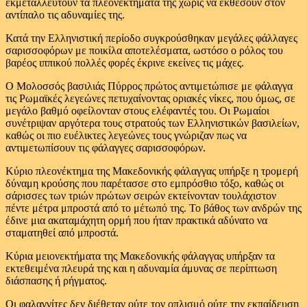
εκμεταλλευτούν τα πλεονεκτήματά της χωρίς να εκθέσουν στον
αντίπαλο τις αδυναμίες της.
Κατά την Ελληνιστική περίοδο συγκρούσθηκαν μεγάλες φάλλαγες
σαρισσοφόρων με ποικίλα αποτελέσματα, ωστόσο ο ρόλος του
βαρέος ιππικού πολλές φορές έκρινε εκείνες τις μάχες.
Ο Μολοσσός βασιλιάς Πύρρος πρώτος αντιμετώπισε με φάλαγγα
τις Ρωμαϊκές λεγεώνες πετυχαίνοντας οριακές νίκες, που όμως, σε
μεγάλο βαθμό οφείλονταν στους ελέφαντές του. Οι Ρωμαίοι
συνέτριψαν αργότερα τους στρατούς των Ελληνιστικών βασιλείων,
καθώς οι πιο ευέλικτες λεγεώνες τους γνώριζαν πως να
αντιμετωπίσουν τις φάλαγγες σαρισσοφόρων.
Κύριο πλεονέκτημα της Μακεδονικής φάλαγγας υπήρξε η τρομερή
δύναμη κρούσης που παρέτασσε στο εμπρόσθιο τόξο, καθώς οι
σάρισσες των τριών πρώτων σειρών εκτείνονταν τουλάχιστον
πέντε μέτρα μπροστά από το μέτωπό της. Το βάθος των ανδρών της
έδινε μια ακαταμάχητη ορμή που ήταν πρακτικά αδύνατο να
σταματηθεί από μπροστά.
Κύρια μειονεκτήματα της Μακεδονικής φάλαγγας υπήρξαν τα
εκτεθειμένα πλευρά της και η αδυναμία άμυνας σε περίπτωση
διάσπασης ή ρήγματος.
Οι φαλαγγίτες δεν διέθεταν ούτε τον οπλισμό ούτε την εκπαίδευση