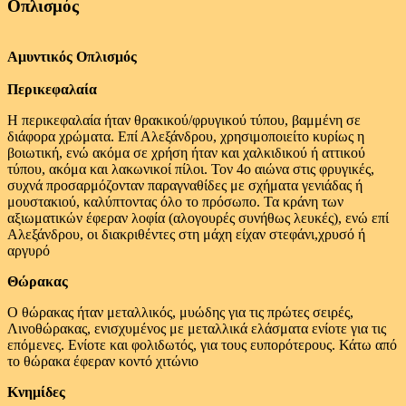
Οπλισμός
Αμυντικός Οπλισμός
Περικεφαλαία
Η περικεφαλαία ήταν θρακικού/φρυγικού τύπου, βαμμένη σε
διάφορα χρώματα. Επί Αλεξάνδρου, χρησιμοποιείτο κυρίως η
βοιωτική, ενώ ακόμα σε χρήση ήταν και χαλκιδικού ή αττικού
τύπου, ακόμα και λακωνικοί πίλοι. Τον 4ο αιώνα στις φρυγικές,
συχνά προσαρμόζονταν παραγναθίδες με σχήματα γενιάδας ή
μουστακιού, καλύπτοντας όλο το πρόσωπο. Τα κράνη των
αξιωματικών έφεραν λοφία (αλογουρές συνήθως λευκές), ενώ επί
Αλεξάνδρου, οι διακριθέντες στη μάχη είχαν στεφάνι,χρυσό ή
αργυρό
Θώρακας
Ο θώρακας ήταν μεταλλικός, μυώδης για τις πρώτες σειρές,
Λινοθώρακας, ενισχυμένος με μεταλλικά ελάσματα ενίοτε για τις
επόμενες. Ενίοτε και φολιδωτός, για τους ευπορότερους. Κάτω από
το θώρακα έφεραν κοντό χιτώνιο
Κνημίδες