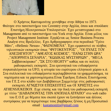
Ο Χρήστος Κασταμονίτης γεννήθηκε στην Αθήνα το 1973.
Φοίτησε στο πανεπιστήμιο του Coventry στην Αγγλία, όπου και σπούδασε
Επιστήμη Ηλεκτρονικών Υπολογιστών. Έχει μεταπτυχιακό στο
Management από το πανεπιστήμιο του Υork στην Αγγλία. Είναι μέλος του
Project Management Institute. Εργάζεται ως Senior Business Process
Analyst στις Βρυξελλες. Εχει Αρθρογραφησει στα περιοδικά “Τρίτο
Μάτι”, «Hellenic Nexus» ,”ΦΑΙΝΟΜΕΝΑ”. Έχει εμφανιστεί σε πλήθος
τηλεοπτικών εκπομπών όπως “ΦΥΓΟΚΕΝΤΡΟΣ” , “ΟΙ ΠΥΛΕΣ ΤΟΥ
ΑΝΕΞΗΓΗΤΟΥ” ,”ΑΘΕΑΤΟΣ ΚΟΣΜΟΣ”, “ΠΑΝΩ ΣΤΗΝ ΩΡΑ”
,”ΑΠΟΡΡΗΤΑ ΣΕΝΑΡΙΑ”, “ΚΩΔΙΚΑΣ ΜΥΣΤΗΡΙΩΝ” , “MEGA
Σαββατοκύριακο” ,”ΣΚ ΣΤΟ HIGHTV” καθώς και σε πολλές
ραδιοφωνικές εκπομπές .Στα ερευνητικά του ενδιαφέροντα
συγκαταλέγονται τα UFO, η ιστορία του ευρύτερου ελληνικού χώρου κ.ά.
Στα συλλεκτικά του ενδιαφέροντα περιλαμβάνονται τα γραμματόσημα, τα
νομίσματα και τα χαρτονομίσματα.Είναι Έφεδρος Ειδικός Επιστήμονας
του Γ.Ε.Σ στο κλάδο των Διαβιβάσεων.Συμμετείχε στις ραδιοφωνικές
εκπομπές ΑΓΝΩΣΤΟΙ ΕΠΙΣΚΕΠΤΕΣ και ΟΙ ΧΡΗΣΤΕΣ στο
ATHENSJUKEBOX .Ειχε επισης και την δική του ραδιοφωνική εκπομπή
με τίτλο “ΔΙΑΒΑΙΝΟΝΤΑΣ ΤΗΝ ΑΝΟΠΑΙΑ ΑΤΡΑΠΟ” στο web radio
του Ε.Ο.Ε με θέματα που σκοπό έχουν να ξυπνήσουν και άλλους
συντρόφους για να περιμένουμε τους βαρβάρους ξένους ή μη.Προσωπικό
email :
kastamonitis@gmail.com