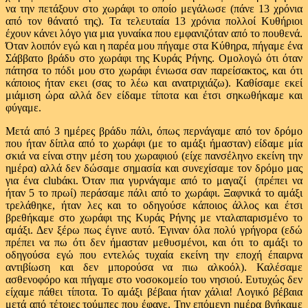
να την πετάξουν στο χωράφι το οποίο μεγάλωσε (πάνε 13 χρόνια
από τον θάνατό της). Τα τελευταία 13 χρόνια πολλοί Κυθήριοι
έχουν κάνει λόγο για μια γυναίκα που εμφανιζόταν από το πουθενά.
Όταν λοιπόν εγώ και η παρέα μου πήγαμε στα Κύθηρα, πήγαμε ένα
Σάββατο βράδυ στο χωράφι της Κυράς Ρήνης. Ομολογώ ότι όταν
πάτησα το πόδι μου στο χωράφι ένιωσα σαν παρείσακτος, και ότι
κάποιος ήταν εκει (σας το λέω και ανατριχιάζω). Καθίσαμε εκεί
μιάμιση ώρα αλλά δεν είδαμε τίποτα και έτσι σηκωθήκαμε και
φύγαμε.
Μετά από 3 ημέρες βράδυ πάλι, όπως περνάγαμε από τον δρόμο
που ήταν δίπλα από το χωράφι (με το αμάξι ήμασταν) είδαμε μία
σκιά να είναι στην μέση του χωραφιού (είχε πανσέληνο εκείνη την
ημέρα) αλλά δεν δώσαμε σημασία και συνεχίσαμε τον δρόμο μας
για ένα clubάκι. Όταν πια γυρνάγαμε από το μαγαζί (πρέπει να
ήταν 5 το πρωί) περάσαμε πάλι από το χωράφι. Ξαφνικά το αμάξι
τρελάθηκε, ήταν λες και το οδηγούσε κάποιος άλλος και έτσι
βρεθήκαμε στο χωράφι της Κυράς Ρήνης με νταλαπαρισμένο το
αμάξι. Δεν ξέρω πως έγινε αυτό. Έγιναν όλα πολύ γρήγορα (εδώ
πρέπει να πω ότι δεν ήμασταν μεθυσμένοι, και ότι το αμάξι το
οδηγούσα εγώ που εντελώς τυχαία εκείνη την εποχή έπαιρνα
αντιβίωση και δεν μπορούσα να πιω αλκοόλ). Καλέσαμε
ασθενοφόρο και πήγαμε στο νοσοκομείο του νησιού. Ευτυχώς δεν
είχαμε πάθει τίποτα. Το αμάξι βέβαια ήταν χάλια! Λογικό βέβαια
μετά από τέτοιες τούμπες που έφαγε. Την επόμενη ημέρα βγήκαμε