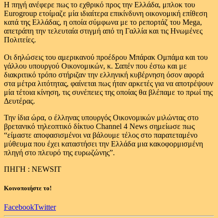
Η πηγή ανέφερε πως το εχθρικό προς την Ελλάδα, μπλοκ του
Eurogroup ετοίμαζε μία ιδιαίτερα επικίνδυνη οικονομική επίθεση
κατά της Ελλάδας, η οποία σύμφωνα με το ρεπορτάζ του Mega,
απετράπη την τελευταία στιγμή από τη Γαλλία και τις Ηνωμένες
Πολιτείες.
Οι δηλώσεις του αμερικανού προέδρου Μπάρακ Ομπάμα και του
γάλλου υπουργού Οικονομικών, κ. Σαπέν που έστω και με
διακριτικό τρόπο στήριζαν την ελληνική κυβέρνηση όσον αφορά
στα μέτρα λιτότητας, φαίνεται πως ήταν αρκετές για να αποτρέψουν
μία τέτοια κίνηση, τις συνέπειες της οποίας θα βλέπαμε το πρωί της
Δευτέρας.
Την ίδια ώρα, ο έλληνας υπουργός Οικονομικών μιλώντας στο
βρετανικό τηλεοπτικό δίκτυο Channel 4 News σημείωσε πως
“είμαστε αποφασισμένοι να βάλουμε τέλος στο παρατεταμένο
μύθευμα που έχει καταστήσει την Ελλάδα μια κακοφορμισμένη
πληγή στο πλευρό της ευρωζώνης”.
ΠΗΓΗ : NEWSIT
Κοινοποιήστε το!
Facebook
Twitter