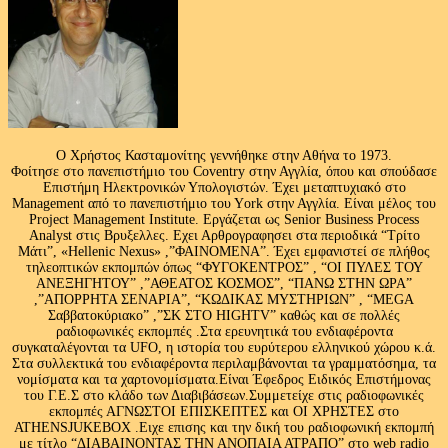
Ο Χρήστος Κασταμονίτης γεννήθηκε στην Αθήνα το 1973.
Φοίτησε στο πανεπιστήμιο του Coventry στην Αγγλία, όπου και σπούδασε
Επιστήμη Ηλεκτρονικών Υπολογιστών. Έχει μεταπτυχιακό στο
Management από το πανεπιστήμιο του Υork στην Αγγλία. Είναι μέλος του
Project Management Institute. Εργάζεται ως Senior Business Process
Analyst στις Βρυξελλες. Εχει Αρθρογραφησει στα περιοδικά “Τρίτο
Μάτι”, «Hellenic Nexus» ,”ΦΑΙΝΟΜΕΝΑ”. Έχει εμφανιστεί σε πλήθος
τηλεοπτικών εκπομπών όπως “ΦΥΓΟΚΕΝΤΡΟΣ” , “ΟΙ ΠΥΛΕΣ ΤΟΥ
ΑΝΕΞΗΓΗΤΟΥ” ,”ΑΘΕΑΤΟΣ ΚΟΣΜΟΣ”, “ΠΑΝΩ ΣΤΗΝ ΩΡΑ”
,”ΑΠΟΡΡΗΤΑ ΣΕΝΑΡΙΑ”, “ΚΩΔΙΚΑΣ ΜΥΣΤΗΡΙΩΝ” , “MEGA
Σαββατοκύριακο” ,”ΣΚ ΣΤΟ HIGHTV” καθώς και σε πολλές
ραδιοφωνικές εκπομπές .Στα ερευνητικά του ενδιαφέροντα
συγκαταλέγονται τα UFO, η ιστορία του ευρύτερου ελληνικού χώρου κ.ά.
Στα συλλεκτικά του ενδιαφέροντα περιλαμβάνονται τα γραμματόσημα, τα
νομίσματα και τα χαρτονομίσματα.Είναι Έφεδρος Ειδικός Επιστήμονας
του Γ.Ε.Σ στο κλάδο των Διαβιβάσεων.Συμμετείχε στις ραδιοφωνικές
εκπομπές ΑΓΝΩΣΤΟΙ ΕΠΙΣΚΕΠΤΕΣ και ΟΙ ΧΡΗΣΤΕΣ στο
ATHENSJUKEBOX .Ειχε επισης και την δική του ραδιοφωνική εκπομπή
με τίτλο “ΔΙΑΒΑΙΝΟΝΤΑΣ ΤΗΝ ΑΝΟΠΑΙΑ ΑΤΡΑΠΟ” στο web radio