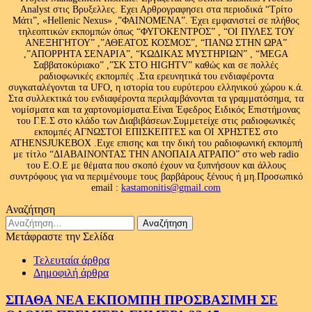
Analyst στις Βρυξελλες. Εχει Αρθρογραφησει στα περιοδικά “Τρίτο
Μάτι”, «Hellenic Nexus» ,”ΦΑΙΝΟΜΕΝΑ”. Έχει εμφανιστεί σε πλήθος
τηλεοπτικών εκπομπών όπως “ΦΥΓΟΚΕΝΤΡΟΣ” , “ΟΙ ΠΥΛΕΣ ΤΟΥ
ΑΝΕΞΗΓΗΤΟΥ” ,”ΑΘΕΑΤΟΣ ΚΟΣΜΟΣ”, “ΠΑΝΩ ΣΤΗΝ ΩΡΑ”
,”ΑΠΟΡΡΗΤΑ ΣΕΝΑΡΙΑ”, “ΚΩΔΙΚΑΣ ΜΥΣΤΗΡΙΩΝ” , “MEGA
Σαββατοκύριακο” ,”ΣΚ ΣΤΟ HIGHTV” καθώς και σε πολλές
ραδιοφωνικές εκπομπές .Στα ερευνητικά του ενδιαφέροντα
συγκαταλέγονται τα UFO, η ιστορία του ευρύτερου ελληνικού χώρου κ.ά.
Στα συλλεκτικά του ενδιαφέροντα περιλαμβάνονται τα γραμματόσημα, τα
νομίσματα και τα χαρτονομίσματα.Είναι Έφεδρος Ειδικός Επιστήμονας
του Γ.Ε.Σ στο κλάδο των Διαβιβάσεων.Συμμετείχε στις ραδιοφωνικές
εκπομπές ΑΓΝΩΣΤΟΙ ΕΠΙΣΚΕΠΤΕΣ και ΟΙ ΧΡΗΣΤΕΣ στο
ATHENSJUKEBOX .Ειχε επισης και την δική του ραδιοφωνική εκπομπή
με τίτλο “ΔΙΑΒΑΙΝΟΝΤΑΣ ΤΗΝ ΑΝΟΠΑΙΑ ΑΤΡΑΠΟ” στο web radio
του Ε.Ο.Ε με θέματα που σκοπό έχουν να ξυπνήσουν και άλλους
συντρόφους για να περιμένουμε τους βαρβάρους ξένους ή μη.Προσωπικό
email :
kastamonitis@gmail.com
Αναζήτηση
Αναζήτηση
για:
Μετάφραστε την Σελίδα
Τελευταία άρθρα
Δημοφιλή άρθρα
ΣΠΑΘΑ ΝΕΑ ΕΚΠΟΜΠΗ ΠΡΟΣΒΑΣΙΜΗ ΣΕ