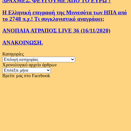
ΔΡΑΧΜΕΣ. ΦΕΥΓΟΥΜΕ ΑΠΟ ΤΟ ΕΥΡΩ ?
Η Ελληνική επιγραφή της Μιννεσότα των ΗΠΑ από
το 2748 π.χ.! Τι συγκλονιστικό αναγράφει;
ΑΝΟΠΑΙΑ ΑΤΡΑΠΟΣ LIVE 36 (16/11/2020)
ΑΝΑΚΟΙΝΩΣΗ.
Κατηγορίες
Κατηγορίες
Χρονολογικό αρχείο άρθρων
Χρονολογικό
αρχείο
Βρείτε μας στο Facebook
άρθρων