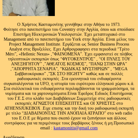
Ο Χρήστος Κασταμονίτης γεννήθηκε στην Αθήνα το 1973.
Φοίτησε στο πανεπιστήμιο του Coventry στην Αγγλία, όπου και σπούδασε
Επιστήμη Ηλεκτρονικών Υπολογιστών. Έχει μεταπτυχιακό στο
Management από το πανεπιστήμιο του Υork στην Αγγλία. Είναι μέλος του
Project Management Institute. Εργάζεται ως Senior Business Process
Analyst στις Βρυξελλες. Εχει Αρθρογραφησει στα περιοδικά “Τρίτο
Μάτι”, «Hellenic Nexus» ,”ΦΑΙΝΟΜΕΝΑ”. Έχει εμφανιστεί σε πλήθος
τηλεοπτικών εκπομπών όπως “ΦΥΓΟΚΕΝΤΡΟΣ” , “ΟΙ ΠΥΛΕΣ ΤΟΥ
ΑΝΕΞΗΓΗΤΟΥ” ,”ΑΘΕΑΤΟΣ ΚΟΣΜΟΣ”, “ΠΑΝΩ ΣΤΗΝ ΩΡΑ”
,”ΑΠΟΡΡΗΤΑ ΣΕΝΑΡΙΑ”, “ΚΩΔΙΚΑΣ ΜΥΣΤΗΡΙΩΝ” , “MEGA
Σαββατοκύριακο” ,”ΣΚ ΣΤΟ HIGHTV” καθώς και σε πολλές
ραδιοφωνικές εκπομπές .Στα ερευνητικά του ενδιαφέροντα
συγκαταλέγονται τα UFO, η ιστορία του ευρύτερου ελληνικού χώρου κ.ά.
Στα συλλεκτικά του ενδιαφέροντα περιλαμβάνονται τα γραμματόσημα, τα
νομίσματα και τα χαρτονομίσματα.Είναι Έφεδρος Ειδικός Επιστήμονας
του Γ.Ε.Σ στο κλάδο των Διαβιβάσεων.Συμμετείχε στις ραδιοφωνικές
εκπομπές ΑΓΝΩΣΤΟΙ ΕΠΙΣΚΕΠΤΕΣ και ΟΙ ΧΡΗΣΤΕΣ στο
ATHENSJUKEBOX .Ειχε επισης και την δική του ραδιοφωνική εκπομπή
με τίτλο “ΔΙΑΒΑΙΝΟΝΤΑΣ ΤΗΝ ΑΝΟΠΑΙΑ ΑΤΡΑΠΟ” στο web radio
του Ε.Ο.Ε με θέματα που σκοπό έχουν να ξυπνήσουν και άλλους
συντρόφους για να περιμένουμε τους βαρβάρους ξένους ή μη.Προσωπικό
email :
kastamonitis@gmail.com
Αναζήτηση