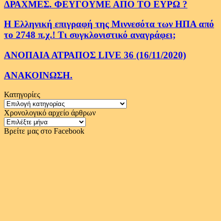
ΔΡΑΧΜΕΣ. ΦΕΥΓΟΥΜΕ ΑΠΟ ΤΟ ΕΥΡΩ ?
Η Ελληνική επιγραφή της Μιννεσότα των ΗΠΑ από
το 2748 π.χ.! Τι συγκλονιστικό αναγράφει;
ΑΝΟΠΑΙΑ ΑΤΡΑΠΟΣ LIVE 36 (16/11/2020)
ΑΝΑΚΟΙΝΩΣΗ.
Κατηγορίες
Κατηγορίες
Χρονολογικό αρχείο άρθρων
Χρονολογικό
αρχείο
Βρείτε μας στο Facebook
άρθρων