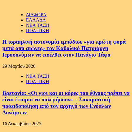
ΔΙΑΦΟΡΑ
ΕΛΛΑΔΑ
ΝΕΑ ΤΑΞΗ
ΠΟΛΙΤΙΚΗ
Η ισραηλινή αστυνομία εμπόδισε «για πρώτη φορά
μετά από αιώνες» τον Καθολικό Πατριάρχη
Ιεροσολύμων να εισέλθει στον Πανάγιο Τάφο
29 Μαρτίου 2026
ΝΕΑ ΤΑΞΗ
ΠΟΛΙΤΙΚΗ
Βρετανία: «Οι γιοι και οι κόρες του έθνους πρέπει να
είναι έτοιμοι να πολεμήσουν» – Σοκαριστική
προειδοποίηση από τον αρχηγό των Ενόπλων
Δυνάμεων
16 Δεκεμβρίου 2025