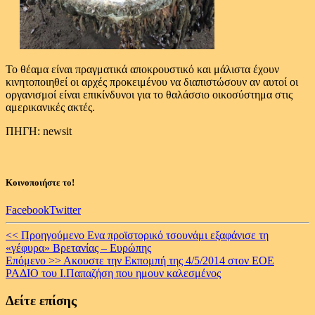
Το θέαμα είναι πραγματικά αποκρουστικό και μάλιστα έχουν
κινητοποιηθεί οι αρχές προκειμένου να διαπιστώσουν αν αυτοί οι
οργανισμοί είναι επικίνδυνοι για το θαλάσσιο οικοσύστημα στις
αμερικανικές ακτές.
ΠΗΓΗ: newsit
Κοινοποιήστε το!
Facebook
Twitter
Continue
<< Προηγούμενο
Ενα προϊστορικό τσουνάμι εξαφάνισε τη
«γέφυρα» Βρετανίας – Ευρώπης
Reading
Επόμενο >>
Ακουστε την Εκπομπή της 4/5/2014 στον ΕΟΕ
ΡΑΔΙΟ του Ι.Παπαζήση που ημουν καλεσμένος
Δείτε επίσης