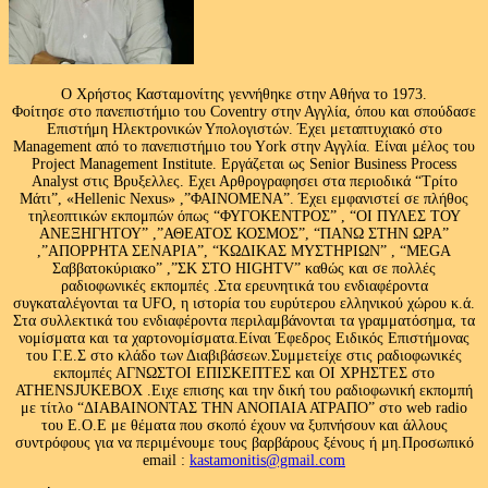
Ο Χρήστος Κασταμονίτης γεννήθηκε στην Αθήνα το 1973.
Φοίτησε στο πανεπιστήμιο του Coventry στην Αγγλία, όπου και σπούδασε
Επιστήμη Ηλεκτρονικών Υπολογιστών. Έχει μεταπτυχιακό στο
Management από το πανεπιστήμιο του Υork στην Αγγλία. Είναι μέλος του
Project Management Institute. Εργάζεται ως Senior Business Process
Analyst στις Βρυξελλες. Εχει Αρθρογραφησει στα περιοδικά “Τρίτο
Μάτι”, «Hellenic Nexus» ,”ΦΑΙΝΟΜΕΝΑ”. Έχει εμφανιστεί σε πλήθος
τηλεοπτικών εκπομπών όπως “ΦΥΓΟΚΕΝΤΡΟΣ” , “ΟΙ ΠΥΛΕΣ ΤΟΥ
ΑΝΕΞΗΓΗΤΟΥ” ,”ΑΘΕΑΤΟΣ ΚΟΣΜΟΣ”, “ΠΑΝΩ ΣΤΗΝ ΩΡΑ”
,”ΑΠΟΡΡΗΤΑ ΣΕΝΑΡΙΑ”, “ΚΩΔΙΚΑΣ ΜΥΣΤΗΡΙΩΝ” , “MEGA
Σαββατοκύριακο” ,”ΣΚ ΣΤΟ HIGHTV” καθώς και σε πολλές
ραδιοφωνικές εκπομπές .Στα ερευνητικά του ενδιαφέροντα
συγκαταλέγονται τα UFO, η ιστορία του ευρύτερου ελληνικού χώρου κ.ά.
Στα συλλεκτικά του ενδιαφέροντα περιλαμβάνονται τα γραμματόσημα, τα
νομίσματα και τα χαρτονομίσματα.Είναι Έφεδρος Ειδικός Επιστήμονας
του Γ.Ε.Σ στο κλάδο των Διαβιβάσεων.Συμμετείχε στις ραδιοφωνικές
εκπομπές ΑΓΝΩΣΤΟΙ ΕΠΙΣΚΕΠΤΕΣ και ΟΙ ΧΡΗΣΤΕΣ στο
ATHENSJUKEBOX .Ειχε επισης και την δική του ραδιοφωνική εκπομπή
με τίτλο “ΔΙΑΒΑΙΝΟΝΤΑΣ ΤΗΝ ΑΝΟΠΑΙΑ ΑΤΡΑΠΟ” στο web radio
του Ε.Ο.Ε με θέματα που σκοπό έχουν να ξυπνήσουν και άλλους
συντρόφους για να περιμένουμε τους βαρβάρους ξένους ή μη.Προσωπικό
email :
kastamonitis@gmail.com