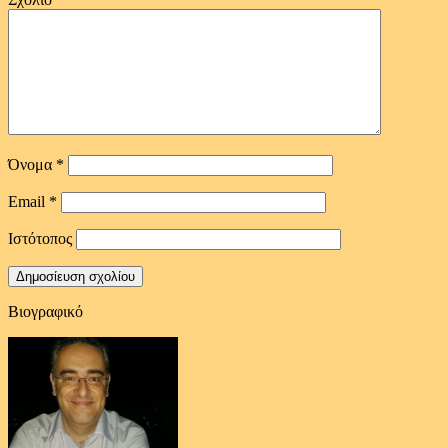
Όνομα
*
Email
*
Ιστότοπος
Βιογραφικό