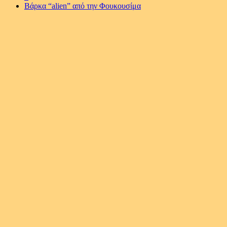
Βάρκα “alien” από την Φουκουσίμα